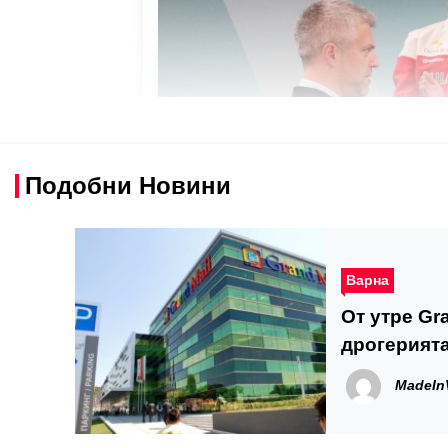
Подобни Новини
Варна
От утре Gra
дрогерията
MadeIn