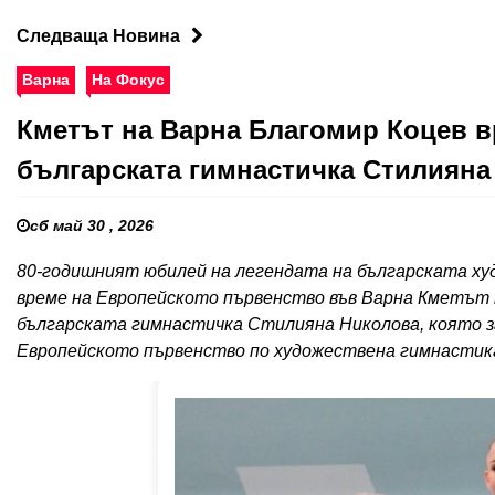
Следваща Новина
Варна
На Фокус
Кметът на Варна Благомир Коцев 
българската гимнастичка Стилияна
сб май 30 , 2026
80-годишният юбилей на легендата на българската ху
време на Европейското първенство във Варна Кметът н
българската гимнастичка Стилияна Николова, която з
Европейското първенство по художествена гимнастика