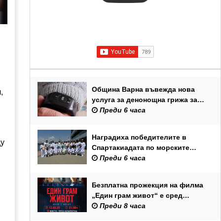
Община Варна въвежда нова
,
услуга за денонощна грижа за
възрастни хора и лица с трайни
Преди 6 часа
увреждания
Наградиха победителите в
ду
Спартакиадата по морските
спортове на Военноморските
Преди 6 часа
сили
Безплатна прожекция на филма
„Един грам живот“ е сред
събитията за Международния
Преди 8 часа
ден на младежта във Варна