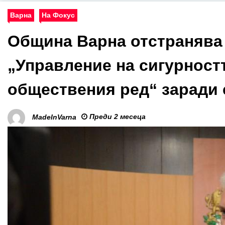
Варна
На Фокус
Община Варна отстранява
„Управление на сигурностт
обществения ред“ заради 
Преди 2 месеца
MadeInVarna