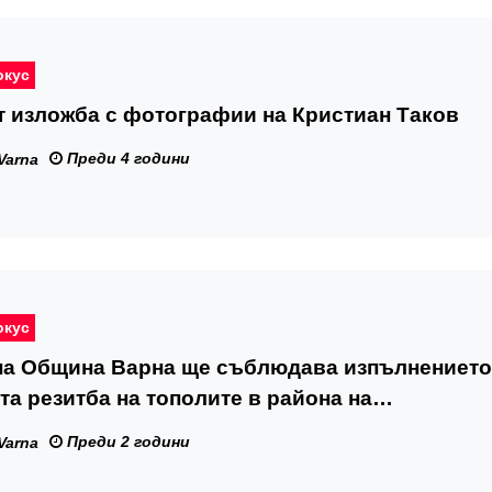
окус
 изложба с фотографии на Кристиан Таков
Преди 4 години
Varna
окус
на Община Варна ще съблюдава изпълнението
та резитба на тополите в района на
 канал
Преди 2 години
Varna