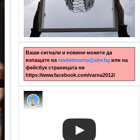
alinapapercut.com
Ръчно изрязани картини
Ваши сигнали и новини можете да
изпащате на
madeinvarna@abv.bg
или на
фейсбук страницата ни
https://www.facebook.com/varna2012/