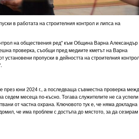
ски в работата на строителния контрол и липса на
контрол на обществения ред“ към Община Варна Александър
решна проверка, съобщи пред медиите кметът на Варна
т установени пропуски в дейността на строителния контрол
.
 през юни 2024 г., а последваща съвместна проверка меж
 седем месеца по-късно. Тогава служителите не са успели
ствани от частна охрана. Ключовото тук е, че няма докладна
едомил, че има проблем с достъпа до мястото, за да сезирам