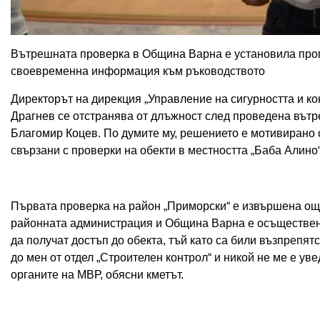
Вътрешната проверка в Община Варна е установила пропу
своевременна информация към ръководството
Директорът на дирекция „Управление на сигурността и 
Драгнев се отстранява от длъжност след проведена вът
Благомир Коцев. По думите му, решението е мотивирано о
свързани с проверки на обекти в местността „Баба Алино“
Първата проверка на район „Приморски“ е извършена още
районната администрация и Община Варна е осъществена
да получат достъп до обекта, тъй като са били възпрепят
до мен от отдел „Строителен контрол“ и никой не ме е ув
органите на МВР, обясни кметът.