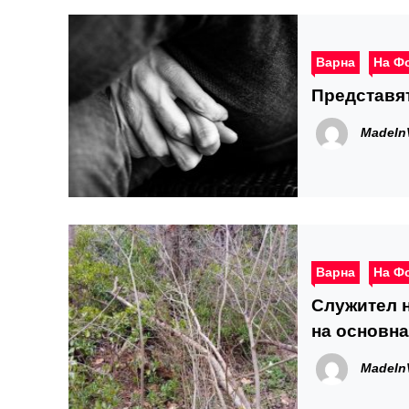
Варна
На Ф
Представят
MadeIn
Варна
На Ф
Служител 
на основна
Шокъровия
MadeIn