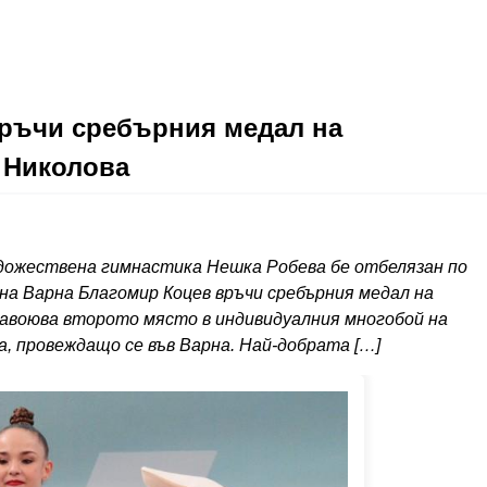
връчи сребърния медал на
 Николова
дожествена гимнастика Нешка Робева бе отбелязан по
а Варна Благомир Коцев връчи сребърния медал на
авоюва второто място в индивидуалния многобой на
, провеждащо се във Варна. Най-добрата […]