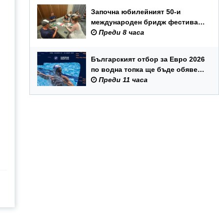
Започна юбилейният 50-и
международен бридж фестивал
„Варна“
Преди 8 часа
Българският отбор за Евро 2026
по водна топка ще бъде обявен
на 7 август
Преди 11 часа
.