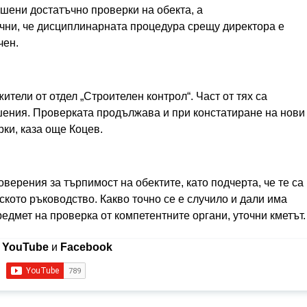
ршени достатъчно проверки на обекта, а
очни, че дисциплинарната процедура срещу директора е
чен.
тели от отдел „Строителен контрол“. Част от тях са
шения. Проверката продължава и при констатиране на нови
ки, каза още Коцев.
верения за търпимост на обектите, като подчерта, че те са
ското ръководство. Какво точно се е случило и дали има
едмет на проверка от компетентните органи, уточни кметът
в
YouTube
и
Facebook