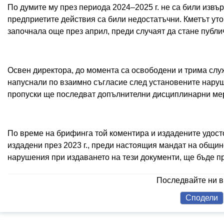
По думите му през периода 2024–2025 г. не са били извъ
предприетите действия са били недостатъчни. Кметът ут
започнала още през април, преди случаят да стане публи
Освен директора, до момента са освободени и трима служи
напуснали по взаимно съгласие след установените нару
пропуски ще последват допълнителни дисциплинарни мер
По време на брифинга той коментира и издадените удосто
издадени през 2023 г., преди настоящия мандат на общин
нарушения при издаването на тези документи, ще бъде пр
Последвайте ни 
Сподели