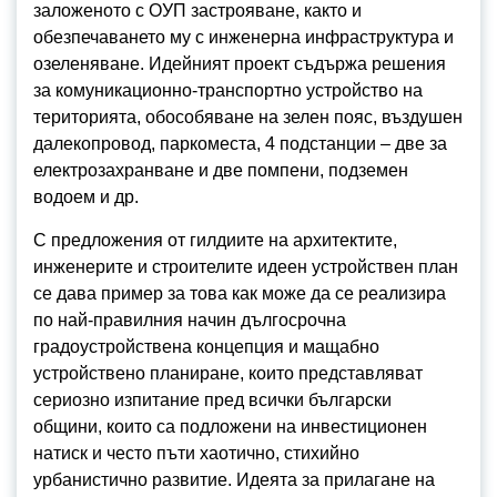
заложеното с ОУП застрояване, както и
обезпечаването му с инженерна инфраструктура и
озеленяване. Идейният проект съдържа решения
за комуникационно-транспортно устройство на
територията, обособяване на зелен пояс, въздушен
далекопровод, паркоместа, 4 подстанции – две за
електрозахранване и две помпени, подземен
водоем и др.
С предложения от гилдиите на архитектите,
инженерите и строителите идеен устройствен план
се дава пример за това как може да се реализира
по най-правилния начин дългосрочна
градоустройствена концепция и мащабно
устройствено планиране, които представляват
сериозно изпитание пред всички български
общини, които са подложени на инвестиционен
натиск и често пъти хаотично, стихийно
урбанистично развитие. Идеята за прилагане на