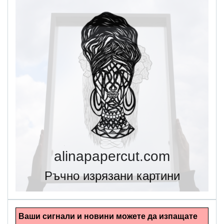
alinapapercut.com
Ръчно изрязани картини
Ваши сигнали и новини можете да изпащате