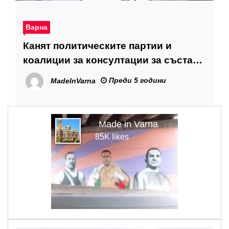
Варна
Канят политическите партии и
коалиции за консултации за състав
на СИК
Преди 5 години
MadeInVarna
Made in Varna
85K likes