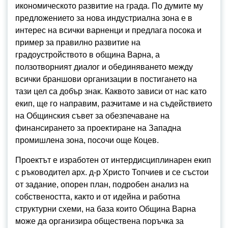
икономическото развитие на града. По думите му
предложението за нова индустриална зона е в
интерес на всички варненци и предлага посока и
пример за правилно развитие на
градоустройството в община Варна, а
ползотворният диалог и обединяването между
всички браншови организации в постигането на
тази цел са добър знак. Каквото зависи от нас като
екип, ще го направим, разчитаме и на съдействието
на Общинския съвет за обезпечаване на
финансирането за проектиране на Западна
промишлена зона, посочи още Коцев.
Проектът е изработен от интердисциплинарен екип
с ръководител арх. д-р Христо Топчиев и се състои
от задание, опорен план, подробен анализ на
собствеността, както и от идейна и работна
структурни схеми, на база които Община Варна
може да организира обществена поръчка за