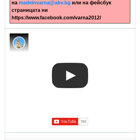
на
madeinvarna@abv.bg
или на фейсбук
страницата ни
https://www.facebook.com/varna2012/