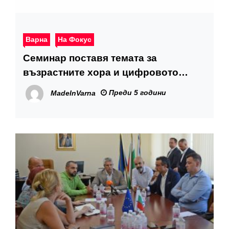
Варна
На Фокус
Семинар поставя темата за
възрастните хора и цифровото
разделение
Преди 5 години
MadeInVarna