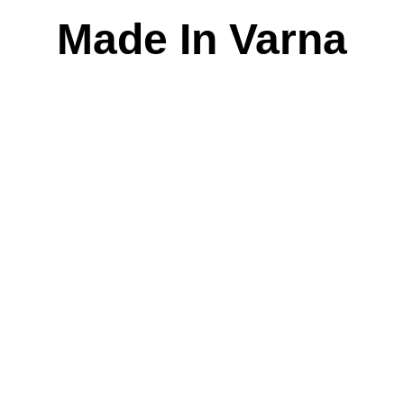
Skip
Made In Varna
to
content