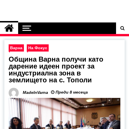
Варна
На Фокус
Община Варна получи като
дарение идеен проект за
индустриална зона в
землището на с. Тополи
Преди 8 месеца
MadeInVarna