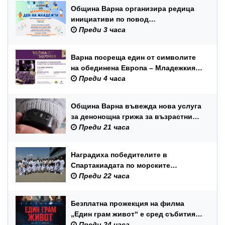
Община Варна организира редица
инициативи по повод
Международния ден на младежта –
Преди 3 часа
12 август
Варна посреща един от символите
на обединена Европа – Младежкия
симфоничен оркестър на ЕС
Преди 4 часа
Община Варна въвежда нова услуга
за денонощна грижа за възрастни
хора и лица с трайни увреждания
Преди 21 часа
Наградиха победителите в
Спартакиадата по морските
спортове на Военноморските сили
Преди 22 часа
Безплатна прожекция на филма
„Един грам живот“ е сред събитията
за Международния ден на младежта
Преди 24 часа