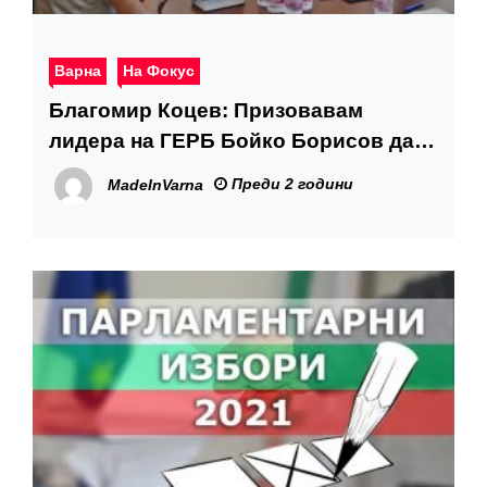
Варна
На Фокус
Благомир Коцев: Призовавам
лидера на ГЕРБ Бойко Борисов да
отговори дали общинските
Преди 2 години
MadeInVarna
съветници гласуват в ущърб на
Варна по партийно поръчение или е
решение на местно ниво