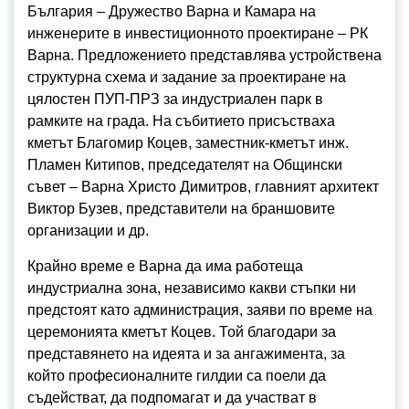
България – Дружество Варна и Камара на
инженерите в инвестиционното проектиране – РК
Варна. Предложението представлява устройствена
структурна схема и задание за проектиране на
цялостен ПУП-ПРЗ за индустриален парк в
рамките на града. На събитието присъстваха
кметът Благомир Коцев, заместник-кметът инж.
Пламен Китипов, председателят на Общински
съвет – Варна Христо Димитров, главният архитект
Виктор Бузев, представители на браншовите
организации и др.
Крайно време е Варна да има работеща
индустриална зона, независимо какви стъпки ни
предстоят като администрация, заяви по време на
церемонията кметът Коцев. Той благодари за
представянето на идеята и за ангажимента, за
който професионалните гилдии са поели да
съдействат, да подпомагат и да участват в