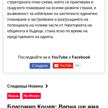
структурната план-схема, която се практикува в
градското планиране на всички развити страни, е
възможност за избягване на хаотичното единично
планиране и застрояване и разгръщането на
потенциала на големи части от територията на
общината в бъдеще, стана ясно по време на
представянето на идеята.
Последвайте ни в
YouTube
и
Facebook
Сподели
Следваща Новина
Варна
На Фокус
Благомир Коцев: Варна ще има