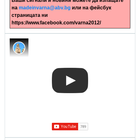
Ваши сигнали и новини можете да изпащате
на
madeinvarna@abv.bg
или на фейсбук
страницата ни
https://www.facebook.com/varna2012/