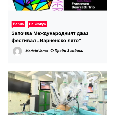
Варна
На Фокус
Започва Международният джаз
фестивал „Варненско лято“
Преди 3 години
MadeInVarna