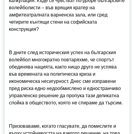
калкулация: Къде се чувстват по-добре българските
волейболисти – във врящия кратер на
амфитеатралната варненска зала, или сред
четирите кънтящи стени на софийската
конструкция?
В дните след историческия успех на българския
волейбол многократно повтаряхме, че спортът
обединява нацията, както нищо друго не успява
във времената на политическа криза и
икономическа несигурност. Днес сме изправени
пред риска едно недообмислено и едностранчиво
управленско решение да пропука тази деликатна
спойка в обществото, която не спираме да търсим.
Призоваваме, когато гласувате, да помислите и
върху устойчивостта на взетото решение, на това