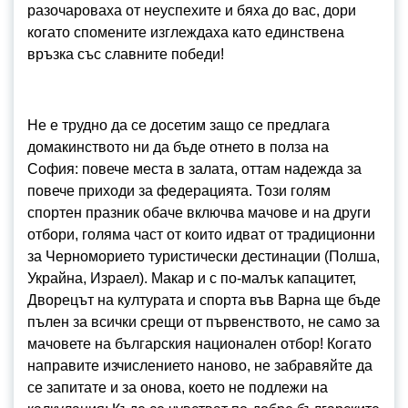
разочароваха от неуспехите и бяха до вас, дори
когато спомените изглеждаха като единствена
връзка със славните победи!
Не е трудно да се досетим защо се предлага
домакинството ни да бъде отнето в полза на
София: повече места в залата, оттам надежда за
повече приходи за федерацията. Този голям
спортен празник обаче включва мачове и на други
отбори, голяма част от които идват от традиционни
за Черноморието туристически дестинации (Полша,
Украйна, Израел). Макар и с по-малък капацитет,
Дворецът на културата и спорта във Варна ще бъде
пълен за всички срещи от първенството, не само за
мачовете на българския национален отбор! Когато
направите изчислението наново, не забравяйте да
се запитате и за онова, което не подлежи на