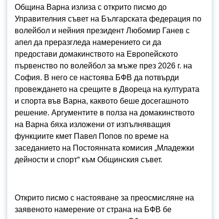
Община Варна излиза с открито писмо до
Управителния съвет на Българската федерация по
волейбол и нейния президент Любомир Ганев с
апел да преразгледа намерението си да
предостави домакинството на Европейското
първенство по волейбол за мъже през 2026 г. на
София. В него се настоява БФВ да потвърди
провеждането на срещите в Двореца на културата
и спорта във Варна, каквото беше досегашното
решение. Аргументите в полза на домакинството
на Варна бяха изложени от изпълняващия
функциите кмет Павел Попов по време на
заседанието на Постоянната комисия „Младежки
дейности и спорт“ към Общинския съвет.
Открито писмо с настояване за преосмисляне на
заявеното намерение от страна на БФВ бе