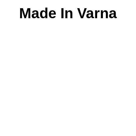
Skip
Made In Varna
to
content