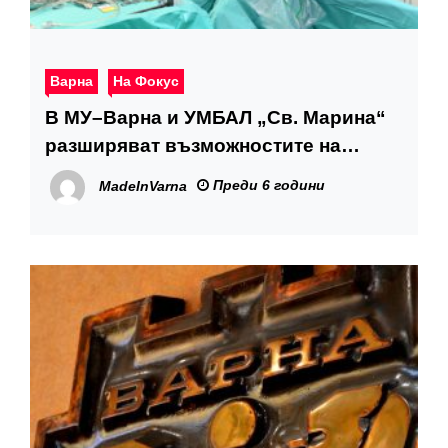
Варна
На Фокус
В МУ–Варна и УМБАЛ „Св. Марина“
разширяват възможностите на
роботизираната хирургия
Преди 6 години
MadeInVarna