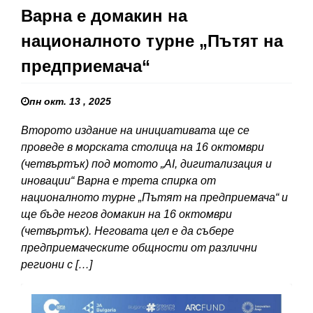
Варна е домакин на
националното турне „Пътят на
предприемача“
пн окт. 13 , 2025
Второто издание на инициативата ще се
проведе в морската столица на 16 октомври
(четвъртък) под мотото „AI, дигитализация и
иновации“ Варна е трета спирка от
националното турне „Пътят на предприемача“ и
ще бъде негов домакин на 16 октомври
(четвъртък). Неговата цел е да събере
предприемаческите общности от различни
региони с […]