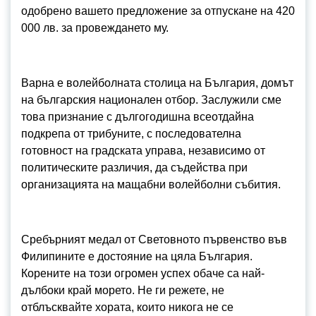
одобрено вашето предложение за отпускане на 420
000 лв. за провеждането му.
Варна е волейболната столица на България, домът
на българския национален отбор. Заслужили сме
това признание с дългогодишна всеотдайна
подкрепа от трибуните, с последователна
готовност на градската управа, независимо от
политическите различия, да съдейства при
организацията на мащабни волейболни събития.
Сребърният медал от Световното първенство във
Филипините е достояние на цяла България.
Корените на този огромен успех обаче са най-
дълбоки край морето. Не ги режете, не
отблъсквайте хората, които никога не се