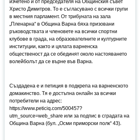
изчетено и от председателя на Общинския съвет
Христо Димитров. То е съгласувано с всички групи
в местния парламент. От трибуната на зала
„Пленарна“ в Община Варна бяха призовани
ръководствата и членовете на всички спортни
клубове в града, на образователните и културните
институции, както и цялата варненска
общественост да се обединят около настояването
волейболът да се върне във Варна.
Създадена е и петиция в подкрепа на варненското
домакинство. Тя е достъпна онлайн за всички
потребители на адрес:
https://www.peticiq.com/500457?
utm_source=web_share или за подпис в сградата на
Община Варна (бул. „Осми приморски полк“ 43).