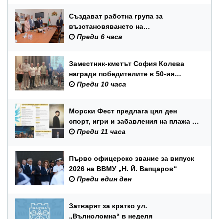
Създават работна група за
възстановяването на
Международния балетен конкурс –
Преди 6 часа
Варна
Заместник-кметът София Колева
награди победителите в 50-ия
юбилеен международен бридж
Преди 10 часа
фестивал „Варна“
Морски Фест предлага цял ден
спорт, игри и забавления на плажа в
Аспарухово
Преди 11 часа
Първо офицерско звание за випуск
2026 на ВВМУ „Н. Й. Вапцаров“
Преди един ден
Затварят за кратко ул.
„Вълноломна“ в неделя