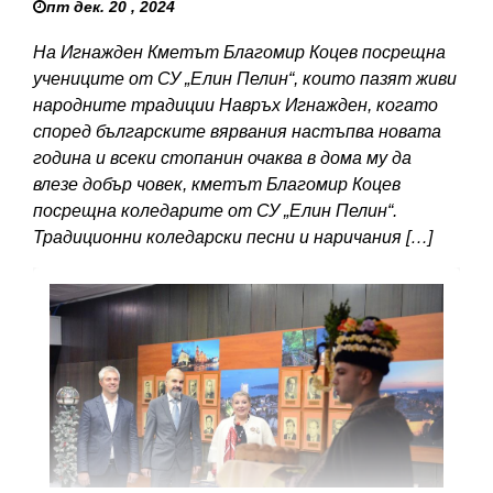
пт дек. 20 , 2024
На Игнажден Кметът Благомир Коцев посрещна
учениците от СУ „Елин Пелин“, които пазят живи
народните традиции Навръх Игнажден, когато
според българските вярвания настъпва новата
година и всеки стопанин очаква в дома му да
влезе добър човек, кметът Благомир Коцев
посрещна коледарите от СУ „Елин Пелин“.
Традиционни коледарски песни и наричания […]