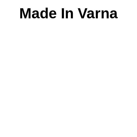
Skip
Made In Varna
to
content