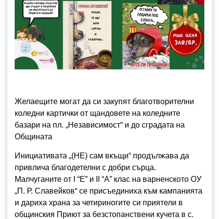
Желаещите могат да си закупят благотворителни
коледни картички от щандовете на коледните
базари на пл. „Независимост“ и до сградата на
Общината
Инициативата „(НЕ) сам вкъщи“ продължава да
привлича благодетелни с добри сърца.
Малчуганите от I “E” и II “А” клас на варненското ОУ
„П. Р. Славейков“ се присъединиха към кампанията
и дариха храна за четириногите си приятели в
общинския Приют за безстопанствени кучета в с.