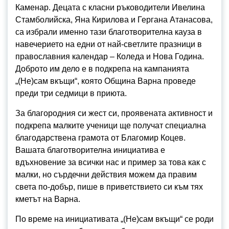
Каменар. Децата с класни ръководители Ивелина
Стамболийска, Яна Кирилова и Гергана Атанасова,
са избрали именно тази благотворителна кауза в
навечерието на едни от най-светлите празници в
православния календар – Коледа и Нова Година.
Доброто им дело е в подкрепа на кампанията
„(Не)сам вкъщи“, която Община Варна проведе
преди три седмици в приюта.
За благородния си жест си, проявената активност и
подкрепа малките ученици ще получат специална
благодарствена грамота от Благомир Коцев.
Вашата благотворителна инициатива е
вдъхновение за всички нас и пример за това как с
малки, но сърдечни действия можем да правим
света по-добър, пише в приветствието си към тях
кметът на Варна.
По време на инициативата „(Не)сам вкъщи“ се роди