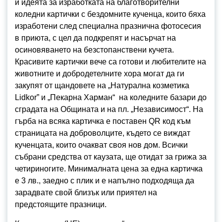
и идеята за изработката на благотворителни
коледни картички с бездомните кученца, които бяха
изработени след специална празнична фотосесия
в приюта, с цел да подкрепят и насърчат на
осиновяването на безстопанствени кучета.
Красивите картички вече са готови и любителите на
животните и добродетелните хора могат да ги
закупят от щандовете на „Натурална козметика
Lidkor” и „Пекарна Харман“ на коледните базари до
сградата на Общината и на пл. „Независимост“. На
гърба на всяка картичка е поставен QR код към
страницата на доброволците, където се виждат
кученцата, които очакват своя нов дом. Всички
събрани средства от каузата, ще отидат за грижа за
четириногите. Минималната цена за една картичка
е 3 лв., заедно с плик и е напълно подходяща да
зарадвате свой близък или приятел на
предстоящите празници.