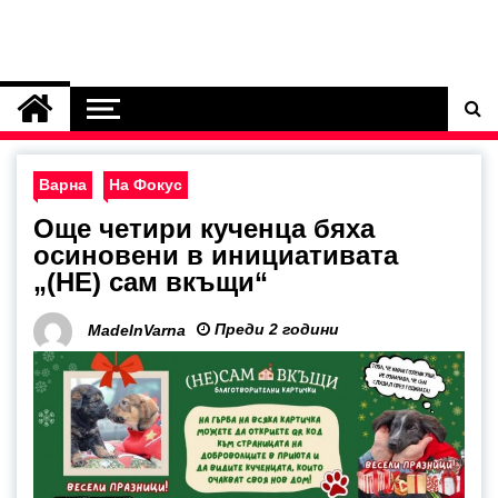
Варна
На Фокус
Още четири кученца бяха
осиновени в инициативата
„(НЕ) сам вкъщи“
Преди 2 години
MadeInVarna