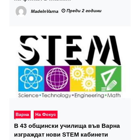
Преди 2 години
MadeInVarna
Варна
На Фокус
В 43 общински училища във Варна
изграждат нови STEM кабинети