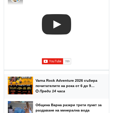
Varna Rock Adventure 2026 събира
почитателите на рока от 6 до 9
август в Аспарухов парк
Преди 14 часа
Община Варна разкри трети пункт за
раздаване на минерална вода