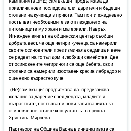
Кампанията „(НЕ) сам вкъщи“ продължава да
привлича нови последователи, дарители и бъдещи
стопани на кученца в приюта. Там почти ежедневно
постъпват необходимите за отглеждането на
питомниците му храни и материали. Навръх
Игнажден екипът на общинския център съобщи
добрата вест, че още четири кученца са намерили
своите осиновители през изминала седмица и вече
се радват на топъл дом и любящи семейства. Две
от осиновените четириноги са още бебета, свои
стопани са намерили изоставен красив лабрадор и
още едно възрастно куче.
„(Не)сам вкъщи“ продължава да предизвиква
желание за дарение сред децата, младите и
възрастните, постъпват и нови запитванията за
осиновяване, отчете консултантът в приюта
Христина Мирчева.
Партньори на Община Варна в инициативата са