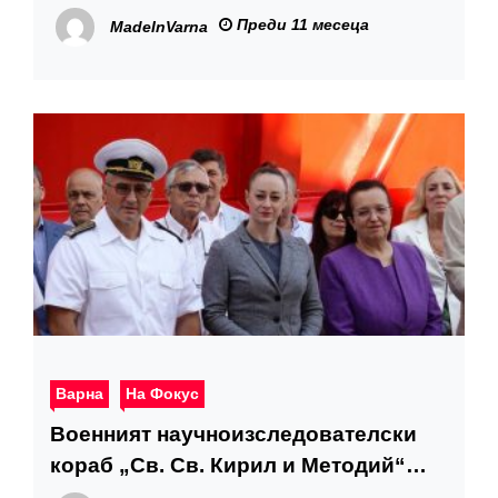
Преди 11 месеца
MadeInVarna
Варна
На Фокус
Военният научноизследователски
кораб „Св. Св. Кирил и Методий“
отпразнува 5 години в състава на