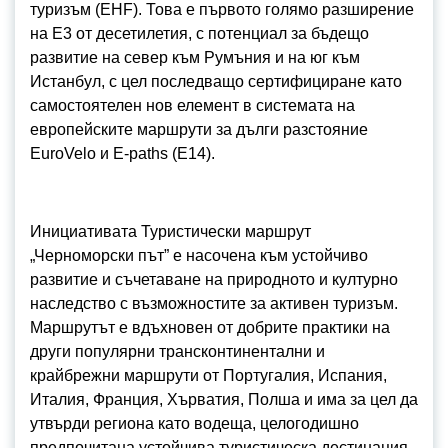
туризъм (EHF). Това е първото голямо разширение
на E3 от десетилетия, с потенциал за бъдещо
развитие на север към Румъния и на юг към
Истанбул, с цел последващо сертифициране като
самостоятелен нов елемент в системата на
европейските маршрути за дълги разстояние
EuroVelo и E-paths (E14).
Инициативата Туристически маршрут
„Черноморски път” е насочена към устойчиво
развитие и съчетаване на природното и културно
наследство с възможностите за активен туризъм.
Маршрутът е вдъхновен от добрите практики на
други популярни трансконтинентални и
крайбрежни маршрути от Португалия, Испания,
Италия, Франция, Хърватия, Полша и има за цел да
утвърди региона като водеща, целогодишно
предпочитана устойчива туристическа дестинация