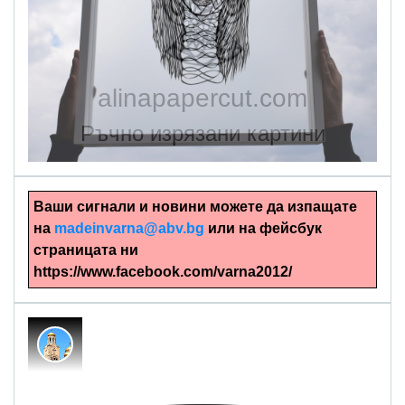
alinapapercut.com
Ръчно изрязани картини
Ваши сигнали и новини можете да изпащате
на
madeinvarna@abv.bg
или на фейсбук
страницата ни
https://www.facebook.com/varna2012/