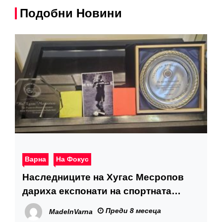
Подобни Новини
Варна
На Фокус
Наследниците на Хугас Месропов
дариха експонати на спортната
колекция на Община Варна
Преди 8 месеца
MadeInVarna