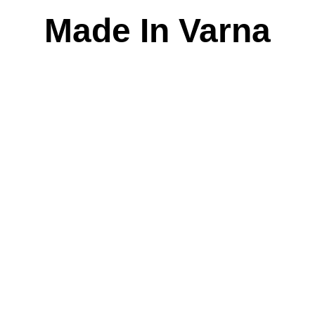
Skip
Made In Varna
to
content