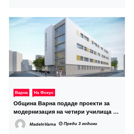
Варна
На Фокус
Община Варна подаде проекти за
модернизация на четири училища и
две детски градини
Преди 3 години
MadeInVarna