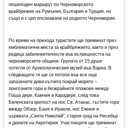
пешеходен маршрут по Черноморското
крайбрежие на Румъния, България и Турция, но
също и с цел опознаване на родното Черноморие.
По време на прехода туристите ще преминат през
емблематични места за крайбрежието, както и през
редица забележителности във вътрешността на
черноморските общини. Групата от 15 души
потегли от Археологическия музей във Варна. В
следващите тя ще се потопи във все още
запазените диви кътчета покрай морето –
лонгозните гори и безкрайните плажове между
Паша дере, Камчия и Карадере, след това
Беленската крепост на нос Св. Атанас, гъстите гори
между Обзор, Баня и Иракли, нос Емине и
църквата „Свети Николай”, стария град на Несебър
и дюните на Акротирия. Участниците ще преминат