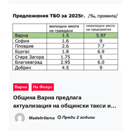
Варна
На Фокус
Община Варна предлага
актуализация на общински такси и
цени на услуги
Преди 2 години
MadeInVarna