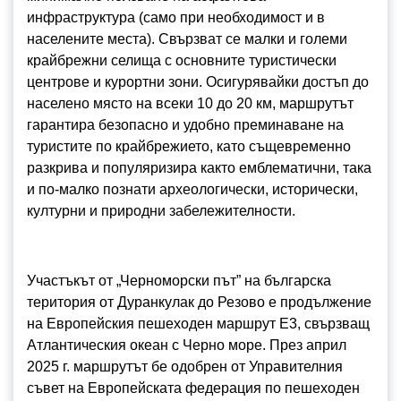
инфраструктура (само при необходимост и в
населените места). Свързват се малки и големи
крайбрежни селища с основните туристически
центрове и курортни зони. Осигурявайки достъп до
населено място на всеки 10 до 20 км, маршрутът
гарантира безопасно и удобно преминаване на
туристите по крайбрежието, като същевременно
разкрива и популяризира както емблематични, така
и по-малко познати археологически, исторически,
културни и природни забележителности.
Участъкът от „Черноморски път” на българска
територия от Дуранкулак до Резово е продължение
на Европейския пешеходен маршрут E3, свързващ
Атлантическия океан с Черно море. През април
2025 г. маршрутът бе одобрен от Управителния
съвет на Европейската федерация по пешеходен