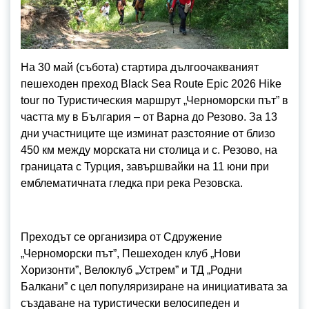
На 30 май (събота) стартира дългоочакваният
пешеходен преход Black Sea Route Epic 2026 Hike
tour по Туристическия маршрут „Черноморски път” в
частта му в България – от Варна до Резово. За 13
дни участниците ще изминат разстояние от близо
450 км между морската ни столица и с. Резово, на
границата с Турция, завършвайки на 11 юни при
емблематичната гледка при река Резовска.
Преходът се организира от Сдружение
„Черноморски път”, Пешеходен клуб „Нови
Хоризонти”, Велоклуб „Устрем” и ТД „Родни
Балкани” с цел популяризиране на инициативата за
създаване на туристически велосипеден и