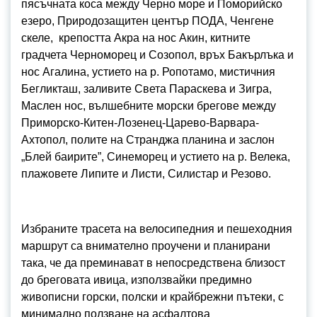
пясъчната коса между Черно море и Поморийско
езеро, Природозащитен център ПОДА, Ченгене
скеле, крепостта Акра на нос Акин, китните
градчета Черноморец и Созопол, връх Бакърлъка и
нос Агалина, устието на р. Ропотамо, мистичния
Бегликташ, заливите Света Параскева и Зигра,
Маслен нос, вълшебните морски брегове между
Приморско-Китен-Лозенец-Царево-Варвара-
Ахтопол, полите на Странджа планина и заслон
„Блей баирите”, Синеморец и устието на р. Велека,
плажовете Липите и Листи, Силистар и Резово.
Избраните трасета на велосипедния и пешеходния
маршрут са внимателно проучени и планирани
така, че да преминават в непосредствена близост
до бреговата ивица, използвайки предимно
живописни горски, полски и крайбрежни пътеки, с
минимално ползване на асфалтова