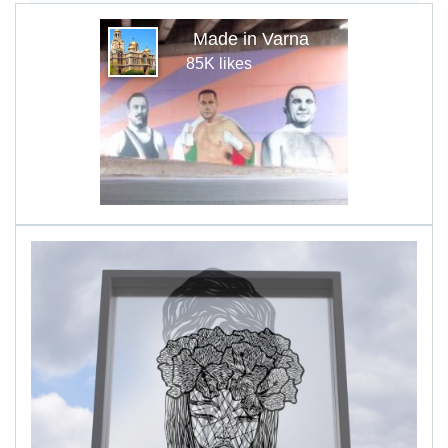
Made in Varna
85K likes