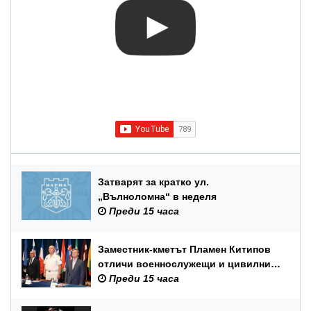
Затварят за кратко ул.
„Вълноломна“ в неделя
Преди 15 часа
Заместник-кметът Пламен Китипов
отличи военнослужещи и цивилни
служители по повод Празника на
Преди 15 часа
ВМС