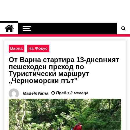
Варна
На Фокус
От Варна стартира 13-дневният
пешеходен преход по
Туристически маршрут
„Черноморски път”
Преди 2 месеца
MadeInVarna