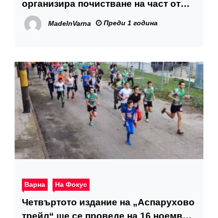
организира почистване на част от
северния бряг на Варненското езеро
Преди 1 година
MadeInVarna
Варна
На Фокус
Четвъртото издание на „Аспарухово
трейл“ ще се проведе на 16 ноември