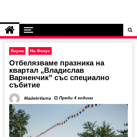
Варна
На Фокус
Отбелязваме празника на
квартал „Владислав
Варненчик” със специално
събитие
Преди 4 години
MadeInVarna