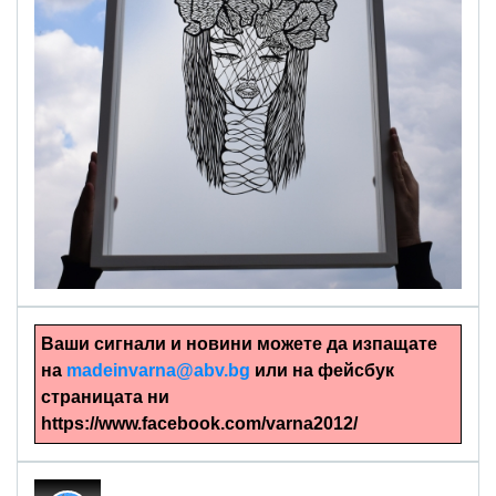
alinapapercut.com
Ръчно изрязани картини
Ваши сигнали и новини можете да изпащате
на
madeinvarna@abv.bg
или на фейсбук
страницата ни
https://www.facebook.com/varna2012/