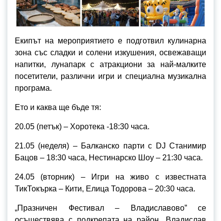
Екипът на мероприятието е подготвил кулинарна
зона със сладки и солени изкушения, освежаващи
напитки, лунапарк с атракциони за най-малките
посетители, различни игри и специална музикална
програма.
Ето и каква ще бъде тя:
20.05 (петък) – Хоротека -18:30 часа.
21.05 (неделя) – Балканско парти с DJ Станимир
Бацов – 18:30 часа, Нестинарско Шоу – 21:30 часа.
24.05 (вторник) – Игри на живо с известната
ТикТокърка – Кити, Елица Тодорова – 20:30 часа.
„
Празничен Фестивал – Владиславово” се
осъществява с подкрепата на район „Владислав