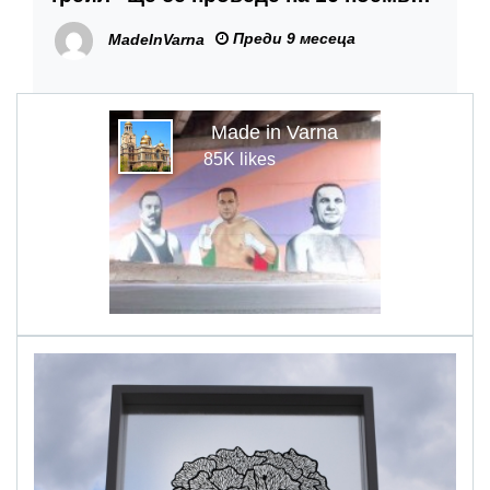
под мотото „Да, ние бягаме“
Преди 9 месеца
MadeInVarna
Made in Varna
85K likes