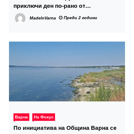
приключи ден по-рано от
планираното
Преди 2 години
MadeInVarna
Варна
На Фокус
По инициатива на Община Варна се