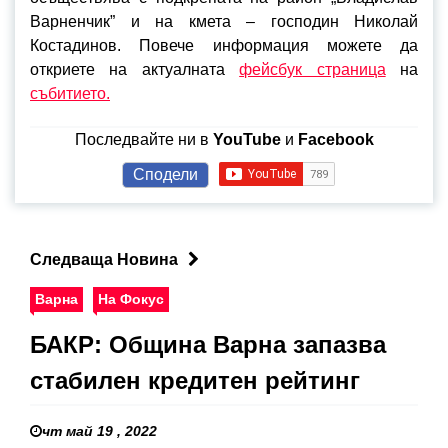
Варненчик” и на кмета – господин Николай
Костадинов. Повече информация можете да
откриете на актуалната
фейсбук страница
на
събитието.
Последвайте ни в
YouTube
и
Facebook
Сподели
Следваща Новина
Варна
На Фокус
БАКР: Община Варна запазва
стабилен кредитен рейтинг
чт май 19 , 2022