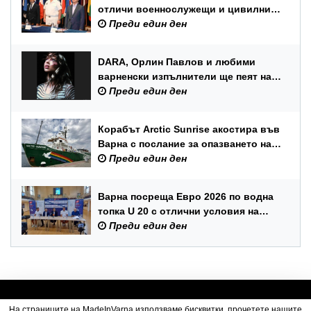
отличи военнослужещи и цивилни
служители по повод Празника на
Преди един ден
ВМС
DARA, Орлин Павлов и любими
варненски изпълнители ще пеят на
празника на Варна
Преди един ден
Корабът Arctic Sunrise акостира във
Варна с послание за опазването на
Черно море
Преди един ден
Варна посреща Евро 2026 по водна
топка U 20 с отлични условия на
състезателните басейни
Преди един ден
На страниците на MadeInVarna използваме бисквитки, прочетете нашите