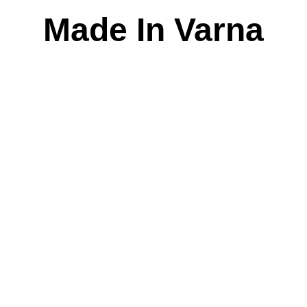
Skip
Made In Varna
to
content