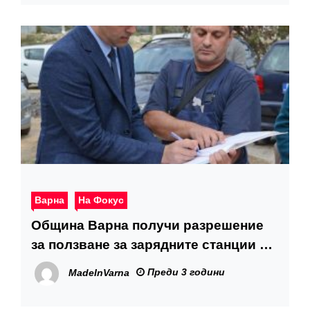
Варна
На Фокус
Община Варна получи разрешение
за ползване за зарядните станции на
електобусите
Преди 3 години
MadeInVarna