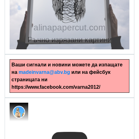
alinapapercut.com
Ръчно изрязани картини
Ваши сигнали и новини можете да изпащате
на
madeinvarna@abv.bg
или на фейсбук
страницата ни
https://www.facebook.com/varna2012/