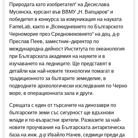
Природата като изобретател“ на Десислава
Мусинска, курсант във ВВМУ „Н. Вапцаров“ и
победител в конкурса за комуникация на науката
FameLab, както и „Всекидневието по Българското
Черноморие през Средновековието“ на доц. д-р
Преслав Пеев, заместник–директор по
международна дейност Института по океанология
при Българската академия на науките и в
изучаването на ледниците. Ще представят в
детайли как най-новите технологии помагат в
традиционното за българите земеделие, в
подводните археологически изследвания по Черно
море, в операционната зала и други.
Срещата с един от търсачите на динозаври по
българските земи със сигурност ще вдъхнови
млади и по-възрастни зрители. Разказите за най-
новите проучвания на Българската антарктическа
база на инж. д-р Ивайло Начев, седмици преди да