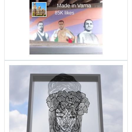
Made in Varna
85K likes