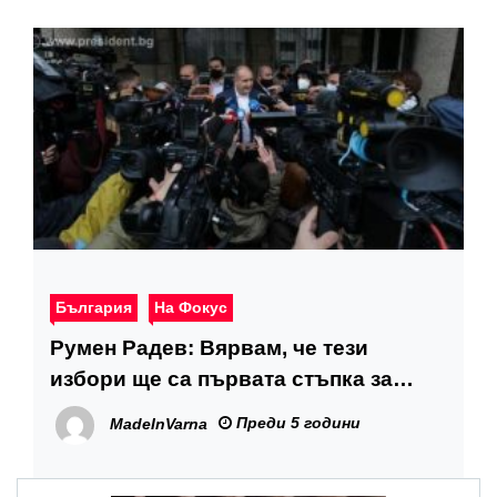
България
На Фокус
Румен Радев: Вярвам, че тези
избори ще са първата стъпка за
връщането ни към нормалността и
Преди 5 години
MadeInVarna
осъзнаването на огромния
потенциал на нашия народ