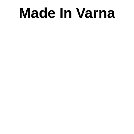
Skip
Made In Varna
to
content