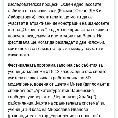
изследователски процеси. Освен едночасовите
събития в различни зали (Космос, Океан, ДНК и
Лаборатория) посетителите ще могат да се
участват в атрактивни демонстрации на щандовете
в зона „Откривател“, където ще присъстват екипи от
повечето академични институции във Варна. На
фестивала ще могат да разгледат и две изложби,
които показват близката връзка между науката и
изкуството.
Фестивалната програма започна със събития за
ученици: младежи от 8-12 клас заедно със своите
учители се включиха в работилница по 3D
моделиране, водена от Цветан Митев (дипломант в
специалност „Архитектура“ във Варненския
свободен университет „Черноризец Храбър“);
работилница „Карта на хранителната система“ за
ученици 1-4 клас на Мирослава Иванова
(ръководител сектор „Управление на проекти” в