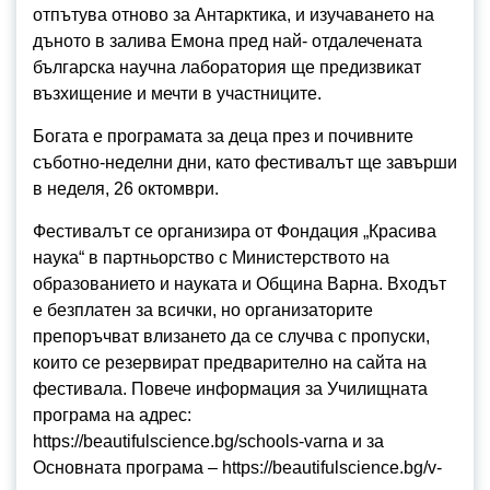
отпътува отново за Антарктика, и изучаването на
дъното в залива Емона пред най- отдалечената
българска научна лаборатория ще предизвикат
възхищение и мечти в участниците.
Богата е програмата за деца през и почивните
съботно-неделни дни, като фестивалът ще завърши
в неделя, 26 октомври.
Фестивалът се организира от Фондация „Красива
наука“ в партньорство с Министерството на
образованието и науката и Община Варна. Входът
е безплатен за всички, но организаторите
препоръчват влизането да се случва с пропуски,
които се резервират предварително на сайта на
фестивала. Повече информация за Училищната
програма на адрес:
https://beautifulscience.bg/schools-varna и за
Основната програма – https://beautifulscience.bg/v-