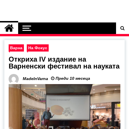
Варна
На Фокус
Откриха ІV издание на
Варненски фестивал на науката
Преди 10 месеца
MadeInVarna