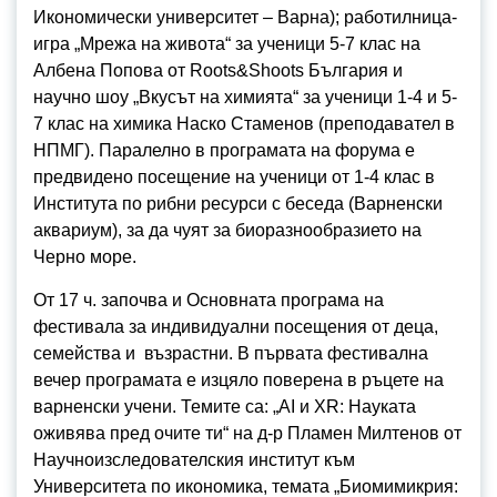
Икономически университет – Варна); работилница-
игра „Мрежа на живота“ за ученици 5-7 клас на
Албена Попова от Roots&Shoots България и
научно шоу „Вкусът на химията“ за ученици 1-4 и 5-
7 клас на химика Наско Стаменов (преподавател в
НПМГ). Паралелно в програмата на форума е
предвидено посещение на ученици от 1-4 клас в
Института по рибни ресурси с беседа (Варненски
аквариум), за да чуят за биоразнообразието на
Черно море.
От 17 ч. започва и Основната програма на
фестивала за индивидуални посещения от деца,
семейства и възрастни. В първата фестивална
вечер програмата е изцяло поверена в ръцете на
варненски учени. Темите са: „AI и XR: Науката
оживява пред очите ти“ на д-р Пламен Милтенов от
Научноизследователския институт към
Университета по икономика, темата „Биомимикрия: