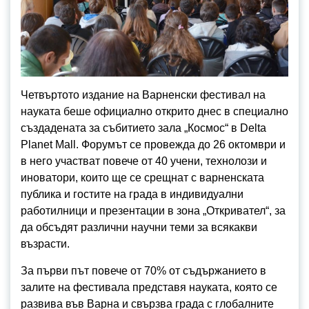
Четвъртото издание на Варненски фестивал на
науката беше официално открито днес в специално
създадената за събитието зала „Космос“ в Delta
Planet Mall. Форумът се провежда до 26 октомври и
в него участват повече от 40 учени, технолози и
иноватори, които ще се срещнат с варненската
публика и гостите на града в индивидуални
работилници и презентации в зона „Откривател“, за
да обсъдят различни научни теми за всякакви
възрасти.
За първи път повече от 70% от съдържанието в
залите на фестивала представя науката, която се
развива във Варна и свързва града с глобалните