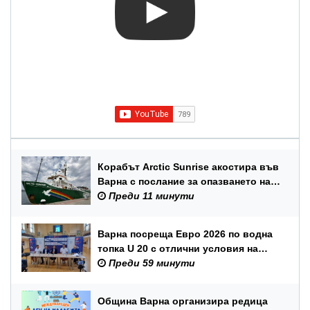
Корабът Arctic Sunrise акостира във
Варна с послание за опазването на
Черно море
Преди 11 минути
Варна посреща Евро 2026 по водна
топка U 20 с отлични условия на
състезателните басейни
Преди 59 минути
Община Варна организира редица