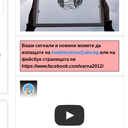
alinapapercut.com
Ръчно изрязани картини
Ваши сигнали и новини можете да
изпащате на
madeinvarna@abv.bg
или на
т
фейсбук страницата ни
https://www.facebook.com/varna2012/