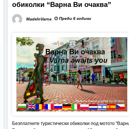
обиколки “Варна Ви очаква”
Преди 6 години
MadeInVarna
Безплатните туристически обиколки под мотото “Варн