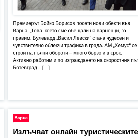
Премиерът Бойко Борисов посети нови обекти във
Варна. „Това, което сме обещали на варненци, го
правим. Булевард „Васил Левски“ стана чудесен и
чувствително облекчи трафика в града. АМ „Хемус“ се
строи на пълни обороти – много бързо и в срок.
Активно работим и по изграждането на скоростния пъ
Ботевград – […]
Варна
Излъчват онлайн туристическите