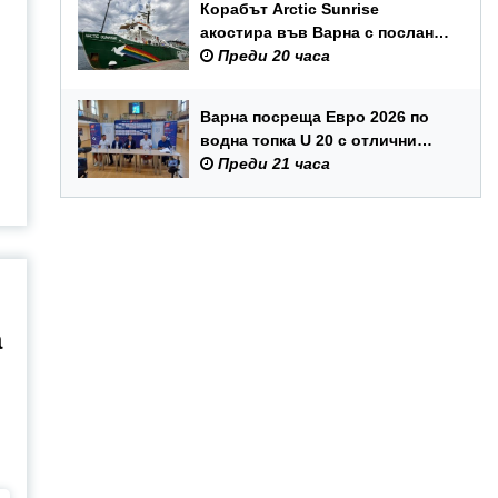
Корабът Arctic Sunrise
акостира във Варна с послание
за опазването на Черно море
Преди 20 часа
Варна посреща Евро 2026 по
водна топка U 20 с отлични
условия на състезателните
Преди 21 часа
басейни
а