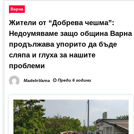
Варна
Жители от “Добрева чешма”:
Недоумяваме защо община Варна
продължава упорито да бъде
сляпа и глуха за нашите
проблеми
Преди 6 години
MadeInVarna