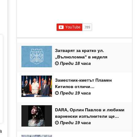
Затварят за кратко ул.
„Вълноломна“ в неделя
Преди 18 часа
Заместник-кметът Пламен
Китипов отличи
военнослужещи и цивилни
Преди 19 часа
служители по повод Празника
на ВМС
DARA, Орлин Павлов и любими
варненски изпълнители ще
пеят на празника на Варна
Преди 19 часа
а