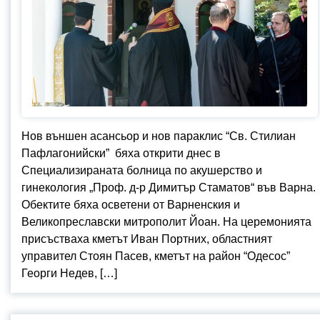
Нов външен асансьор и нов параклис “Св. Стилиан
Пафлагонийски” бяха открити днес в
Специализираната болница по акушерство и
гинекология „Проф. д-р Димитър Стаматов“ във Варна.
Обектите бяха осветени от Варненския и
Великопреславски митрополит Йоан. На церемонията
присъстваха кметът Иван Портних, областният
управител Стоян Пасев, кметът на район “Одесос”
Георги Недев, […]