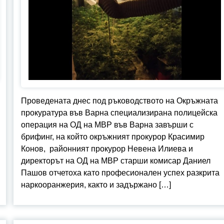
Проведената днес под ръководството на Окръжната
прокуратура във Варна специализирана полицейска
операция на ОД на МВР във Варна завърши с
брифинг, на който окръжният прокурор Красимир
Конов, районният прокурор Невена Илиева и
директорът на ОД на МВР старши комисар Даниел
Пашов отчетоха като професионален успех разкрита
наркооранжерия, както и задържано […]