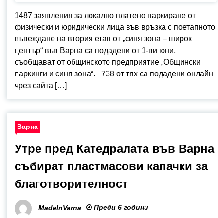
1487 заявления за локално платено паркиране от
физически и юридически лица във връзка с поетапното
въвеждане на втория етап от „синя зона – широк
център“ във Варна са подадени от 1-ви юни,
съобщават от общинското предприятие „Общински
паркинги и синя зона“. 738 от тях са подадени онлайн
чрез сайта […]
Варна
Утре пред Катедралата във Варна
събират пластмасови капачки за
благотворителност
Преди 6 години
MadeInVarna