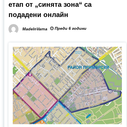
етап от „синята зона“ са
подадени онлайн
Преди 6 години
MadeInVarna