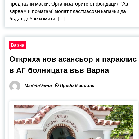
предпазни маски. Организаторите от фондация “Аз
вярвам и помагам” молят пластмасови капачки да
бъдат добре измити, […]
Варна
Откриха нов асансьор и параклис
в АГ болницата във Варна
Преди 6 години
MadeInVarna