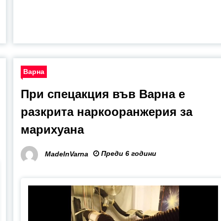
Варна
При спецакция във Варна е
разкрита наркооранжерия за
марихуана
Преди 6 години
MadeInVarna