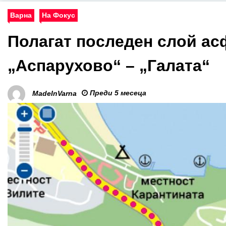
Варна
На Фокус
Полагат последен слой асф
„Аспарухово“ – „Галата“
Преди 5 месеца
MadeInVarna