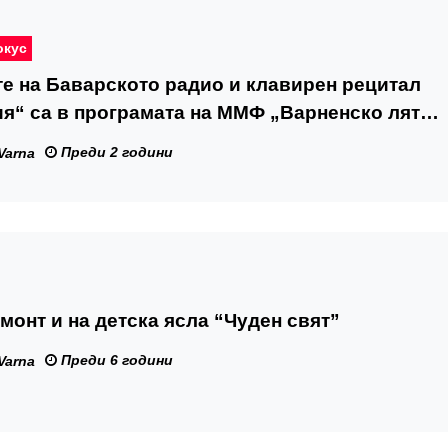
окус
е на Баварското радио и клавирен рецитал
я“ са в програмата на ММФ „Варненско лято“
да
Преди 2 години
Varna
монт и на детска ясла “Чуден свят”
Преди 6 години
Varna