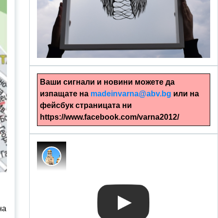
alinapapercut.com
Ръчно изрязани картини
Ваши сигнали и новини можете да
изпащате на
madeinvarna@abv.bg
или на
фейсбук страницата ни
https://www.facebook.com/varna2012/
на