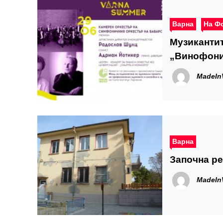
Варна
На Ф
Музикантит
„Винофони
през уикен
MadeIn
Варна
Започна ре
MadeIn