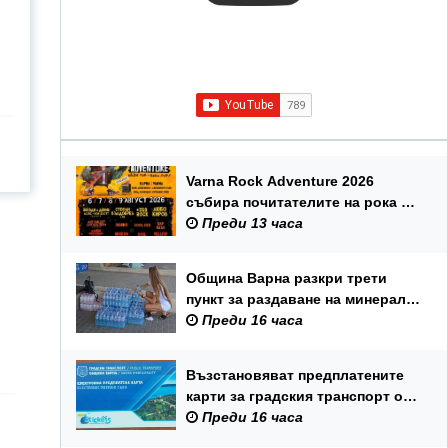
Varna Rock Adventure 2026
събира почитателите на рока от
6 до 9 август в Аспарухов парк
Преди 13 часа
Община Варна разкри трети
пункт за раздаване на минерална
вода
Преди 16 часа
Възстановяват предплатените
карти за градския транспорт от 6
август
Преди 16 часа