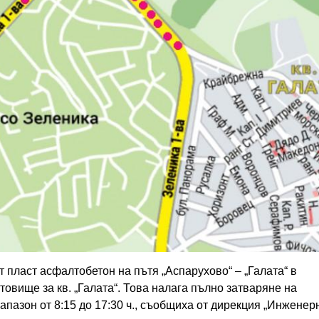
 пласт асфалтобетон на пътя „Аспарухово“ – „Галата“ в
товище за кв. „Галата“. Това налага пълно затваряне на
апазон от 8:15 до 17:30 ч., съобщиха от дирекция „Инженер