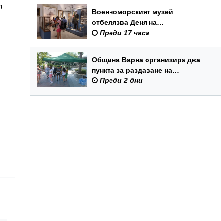
т
Военноморският музей
отбелязва Деня на
Военноморските сили с вход
Преди 17 часа
свободен и филмови прожекции
Община Варна организира два
пункта за раздаване на
минерална вода
Преди 2 дни