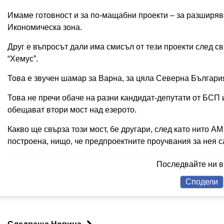
Имаме готовност и за по-мащабни проекти – за разширява
Икономическа зона.
Друг е въпросът дали има смисъл от тези проекти след с
“Хемус”.
Това е звучен шамар за Варна, за цяла Северна България
Това не пречи обаче на разни кандидат-депутати от БСП
обещават втори мост над езерото.
Какво ще свърза този мост, бе другари, след като нито А
построена, нищо, че предпроектните проучвания за нея с
Последвайте ни 
Сподели