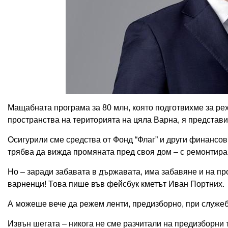
Мащабната програма за 80 млн, която подготвихме за р
пространства на територията на цяла Варна, я представих 
Осигурили сме средства от Фонд “Флаг” и други финансов
трябва да вижда промяната пред своя дом – с ремонтиран
Но – заради забавата в държавата, има забавяне и на про
варненци! Това пише във фейсбук кметът Иван Портних.
А можеше вече да режем ленти, предизборно, при служеб
Извън шегата – никога не сме разчитали на предизборни 