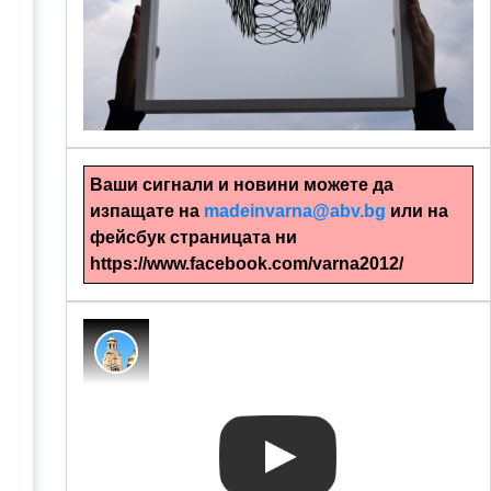
alinapapercut.com
Ръчно изрязани картини
Ваши сигнали и новини можете да
изпащате на
madeinvarna@abv.bg
или на
фейсбук страницата ни
https://www.facebook.com/varna2012/