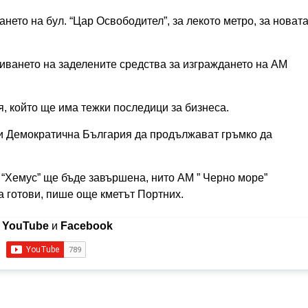
нето на бул. “Цар Освободител”, за лекото метро, за новат
виването на заделените средства за изграждането на АМ
, който ще има тежки последици за бизнеса.
 и Демократична България да продължават гръмко да
М “Хемус” ще бъде завършена, нито АМ ” Черно море”
а готови, пише още кметът Портних.
в
YouTube
и
Facebook