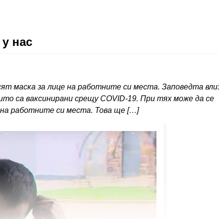
 у нас
ят маска за лице на работните си места. Заповедта вли
оито са ваксинирани срещу COVID-19. При тях може да се
 на работните си места. Това ще […]