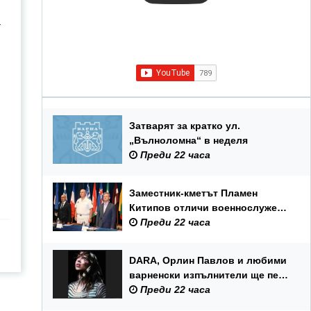
а
Затварят за кратко ул.
„Вълноломна“ в неделя
Преди 22 часа
Заместник-кметът Пламен
Китипов отличи военнослужещи
и цивилни служители по повод
Преди 22 часа
Празника на ВМС
DARA, Орлин Павлов и любими
варненски изпълнители ще пеят
на празника на Варна
Преди 22 часа