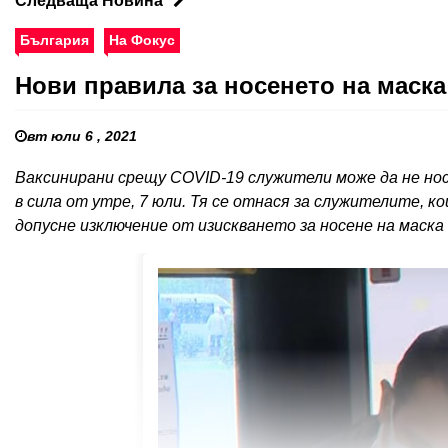
Следваща Новина
България
На Фокус
Нови правила за носенето на маска
вт юли 6 , 2021
Ваксинирани срещу COVID-19 служители може да не нос
в сила от утре, 7 юли. Тя се отнася за служителите, к
допусне изключение от изискването за носене на маска