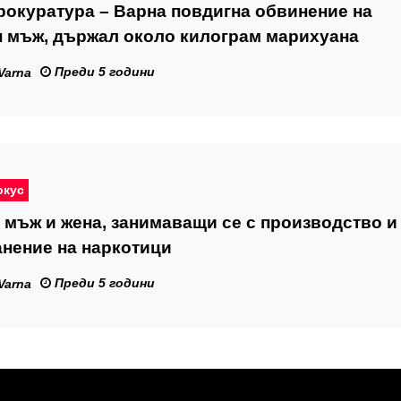
окуратура – Варна повдигна обвинение на
н мъж, държал около килограм марихуана
Преди 5 години
Varna
окус
мъж и жена, занимаващи се с производство и
нение на наркотици
Преди 5 години
Varna