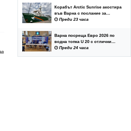
Корабът Arctic Sunrise акостира
във Варна с послание за
опазването на Черно море
Преди 23 часа
Варна посреща Евро 2026 по
водна топка U 20 с отлични
условия на състезателните
Преди 24 часа
за
басейни