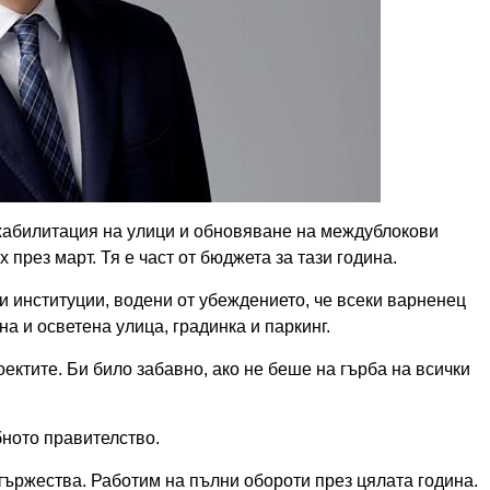
ехабилитация на улици и обновяване на междублокови
през март. Тя е част от бюджета за тази година.
и институции, водени от убеждението, че всеки варненец
а и осветена улица, градинка и паркинг.
ектите. Би било забавно, ако не беше на гърба на всички
ното правителство.
тържества. Работим на пълни обороти през цялата година.