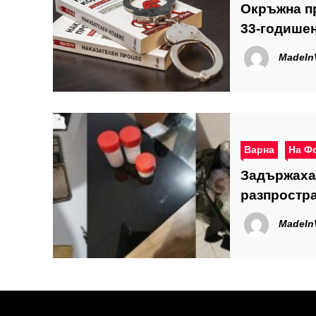
Окръжна пр
33-годише
MadeIn
Варна
На Ф
Задържаха 
разпростра
MadeIn