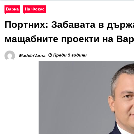
Варна
На Фокус
Портних: Забавата в държ
мащабните проекти на Ва
Преди 5 години
MadeInVarna