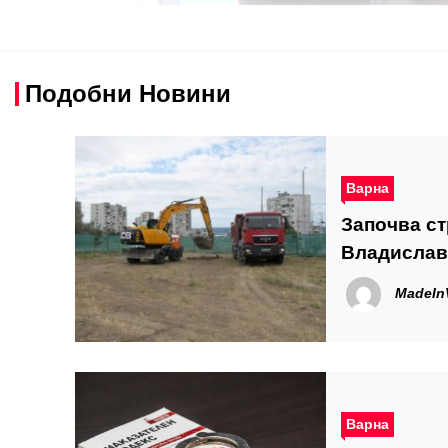
Подобни Новини
Варна
Започва строеж
Владислав
MadeIn
Варна