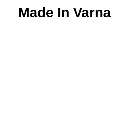
Skip
Made In Varna
to
content