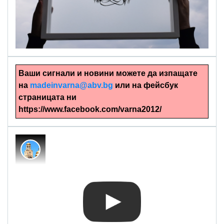
alinapapercut.com
Ръчно изрязани картини
Ваши сигнали и новини можете да изпащате
на
madeinvarna@abv.bg
или на фейсбук
страницата ни
https://www.facebook.com/varna2012/