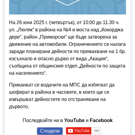
На 26 юни 2025 г. (четвъртък), от 10:00 до 11.30 ч.
ул. „Люляк“ в района на №4 и моста над „Кокорджа
дере“, район „Приморски“ ще бъде затворена за
движение на автомобили. Ограничението се налага
заради планирани дейности по премахване на 1 бр.
изсъхнало и опасно дърво от вида „Акация“,
съобщиха от общинския отдел „Дейности по защита
на населението“.
Приканват се водачите на МПС да избягват да
шофират в района в часовете, в които ще се
извършват дейностите по отстраняване на
дървото.
Последвайте ни в
YouTube
и
Facebook
Сподели