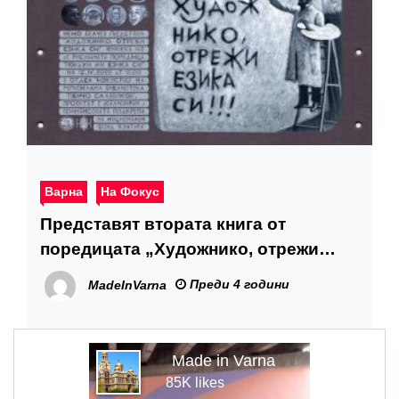
Варна
На Фокус
Представят втората книга от
поредицата „Художнико, отрежи
езика си”
Преди 4 години
MadeInVarna
Made in Varna
85K likes