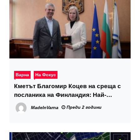
Варна
На Фокус
Кметът Благомир Коцев на среща с
посланика на Финландия: Най-
големият ресурс на Варна са
Преди 2 години
MadeInVarna
младите хора, най-големият
потенциал на града е образованието