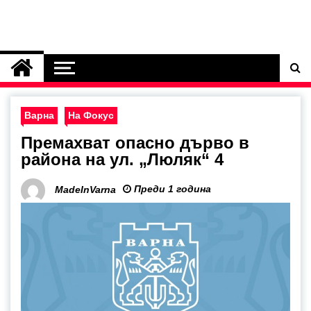
Варна
На Фокус
Премахват опасно дърво в
района на ул. „Люляк“ 4
Преди 1 година
MadeInVarna