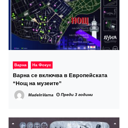
Варна
На Фокус
Варна се включва в Европейската
“Нощ на музеите”
Преди 3 години
MadeInVarna