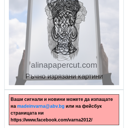
alinapapercut.com
Ръчно изрязани картини
Ваши сигнали и новини можете да изпащате
на
madeinvarna@abv.bg
или на фейсбук
страницата ни
https://www.facebook.com/varna2012/