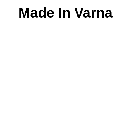
Skip
Made In Varna
to
content