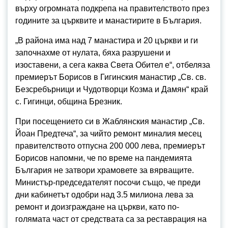
върху огромната подкрепа на правителството през
годините за църквите и манастирите в България.
„В района има над 7 манастира и 20 църкви и ги
започнахме от нулата, бяха разрушени и
изоставени, а сега каква Света Обител е“, отбеляза
премиерът Борисов в Гигинския манастир „Св. св.
Безсребърници и Чудотворци Козма и Дамян“ край
с. Гигинци, община Брезник.
При посещението си в Жаблянския манастир „Св.
Йоан Предтеча“, за чийто ремонт миналия месец
правителството отпусна 200 000 лева, премиерът
Борисов напомни, че по време на пандемията
България не затвори храмовете за вярващите.
Министър-председателят посочи също, че преди
дни кабинетът одобри над 3.5 милиона лева за
ремонт и доизграждане на църкви, като по-
голямата част от средствата са за реставрация на