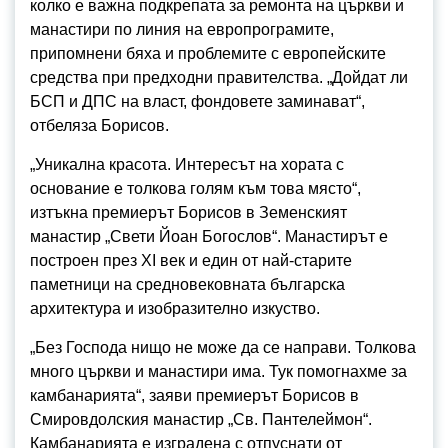
колко е важна подкрепата за ремонта на църкви и
манастири по линия на европрограмите,
припомнени бяха и проблемите с европейските
средства при предходни правителства. „Дойдат ли
БСП и ДПС на власт, фондовете заминават“,
отбеляза Борисов.
„Уникална красота. Интересът на хората с
основание е толкова голям към това място“,
изтъкна премиерът Борисов в Земенският
манастир „Свети Йоан Богослов“. Манастирът е
построен през XI век и един от най-старите
паметници на средновековната българска
архитектура и изобразително изкуство.
„Без Господа нищо не може да се направи. Толкова
много църкви и манастири има. Тук помогнахме за
камбанарията“, заяви премиерът Борисов в
Смировдолския манастир „Св. Пантелеймон“.
Камбанарията е изградена с отпуснати от