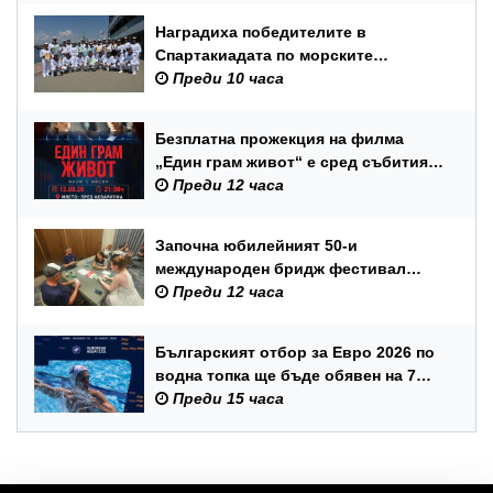
Наградиха победителите в
Спартакиадата по морските
спортове на Военноморските сили
Преди 10 часа
Безплатна прожекция на филма
„Един грам живот“ е сред събитията
за Международния ден на младежта
Преди 12 часа
във Варна
Започна юбилейният 50-и
международен бридж фестивал
„Варна“
Преди 12 часа
Българският отбор за Евро 2026 по
водна топка ще бъде обявен на 7
август
Преди 15 часа