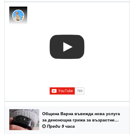
Община Варна въвежда нова услуга
за денонощна грижа за възрастни
хора и лица с трайни увреждания
Преди 9 часа