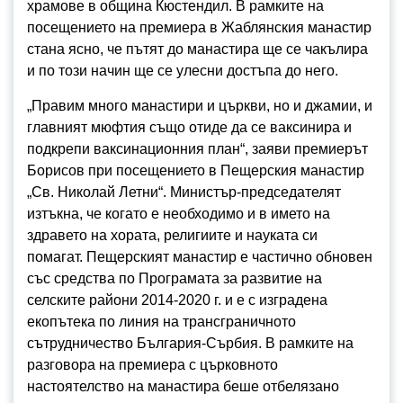
храмове в община Кюстендил. В рамките на
посещението на премиера в Жаблянския манастир
стана ясно, че пътят до манастира ще се чакълира
и по този начин ще се улесни достъпа до него.
„Правим много манастири и църкви, но и джамии, и
главният мюфтия също отиде да се ваксинира и
подкрепи ваксинационния план“, заяви премиерът
Борисов при посещението в Пещерския манастир
„Св. Николай Летни“. Министър-председателят
изтъкна, че когато е необходимо и в името на
здравето на хората, религиите и науката си
помагат. Пещерският манастир е частично обновен
със средства по Програмата за развитие на
селските райони 2014-2020 г. и е с изградена
екопътека по линия на трансграничното
сътрудничество България-Сърбия. В рамките на
разговора на премиера с църковното
настоятелство на манастира беше отбелязано