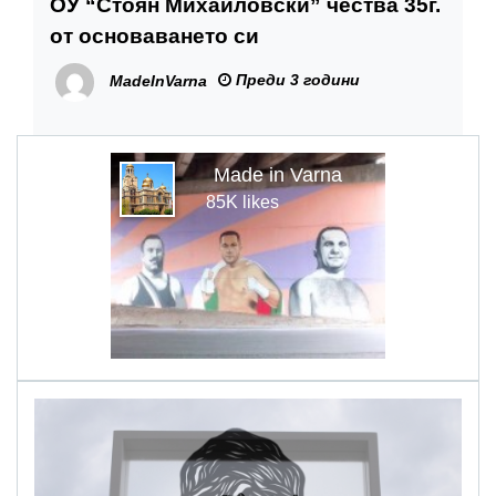
ОУ “Стоян Михайловски” чества 35г.
от основаването си
Преди 3 години
MadeInVarna
Made in Varna
85K likes