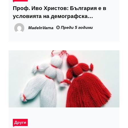
Проф. Иво Христов: България е в
условията на демографска
катастрофа
Преди 5 години
MadeInVarna
Други