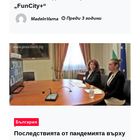
„FunCity+“
Преди 3 години
MadeInVarna
България
Последствията от пандемията върху