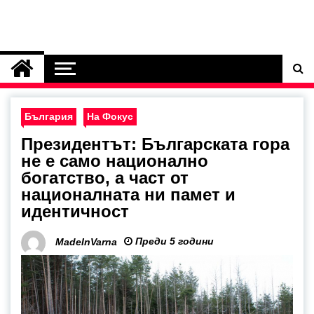
България
На Фокус
Президентът: Българската гора
не е само национално
богатство, а част от
националната ни памет и
идентичност
Преди 5 години
MadeInVarna