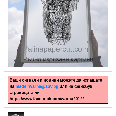
alinapapercut.com
Ръчно изрязани картини
Ваши сигнали и новини можете да изпащате
на
madeinvarna@abv.bg
или на фейсбук
страницата ни
https://www.facebook.com/varna2012/