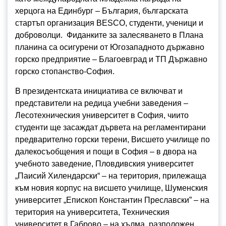
херцога на Единбург – България, българската
стартъп организация BESCO, студенти, ученици и
доброволци. Фиданките за залесяването в Плана
планина са осигурени от Югозападното държавно
горско предприятие – Благоевград и ТП Държавно
горско стопанство-София.
В президентската инициатива се включват и
представители на редица учебни заведения –
Лесотехническия университет в София, чиито
студенти ще засаждат дървета на регламентирани
предварително горски терени, Висшето училище по
далекосъобщения и пощи в София – в двора на
учебното заведение, Пловдивския университет
„Паисий Хилендарски“ – на територия, прилежаща
към новия корпус на висшето училище, Шуменския
университет „Епископ Константин Преславски” – на
територия на университета, Техническия
университет в Габрово – на хълма, разположен