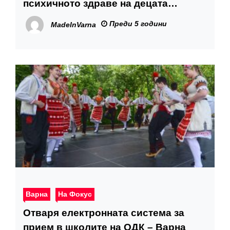
психичното здраве на децата
обсъдиха вицепрезидентът и
Преди 5 години
MadeInVarna
експерти
Варна
На Фокус
Отваря електронната система за
прием в школите на ОДК – Варна