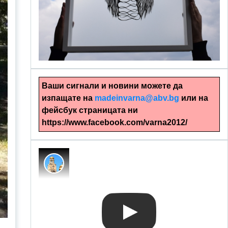
alinapapercut.com
Ръчно изрязани картини
Ваши сигнали и новини можете да
изпащате на
madeinvarna@abv.bg
или на
фейсбук страницата ни
https://www.facebook.com/varna2012/