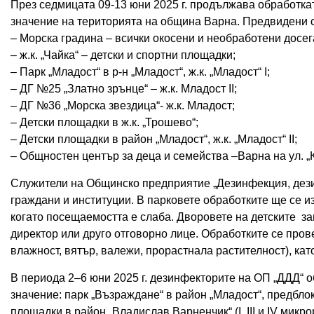
През седмицата 09-13 юни 2025 г. продължава обработк
значение на територията на община Варна. Предвидени 
– Морска градина – всички окосени и необработени досег
– ж.к. „Чайка“ – детски и спортни площадки;
– Парк „Младост“ в р-н „Младост“, ж.к. „Младост“ I;
– ДГ №25 „Златно зрънце“ – ж.к. Младост II;
– ДГ №36 „Морска звездица“- ж.к. Младост;
– Детски площадки в ж.к. „Трошево“;
– Детски площадки в район „Младост“, ж.к. „Младост“ II;
– Общностен център за деца и семейства –Варна на ул. „К
Служители на Общинско предприятие „Дезинфекция, дезин
граждани и институции. В парковете обработките ще се и
когато посещаемостта е слаба. Дворовете на детските з
директор или друго отговорно лице. Обработките се про
влажност, вятър, валежи, прорастнала растителност), к
В периода 2–6 юни 2025 г. дезинфекторите на ОП „ДДД“ 
значение: парк „Възраждане“ в район „Младост“, предбло
площадки в район „Владислав Варненчик“ (I, III и IV микр