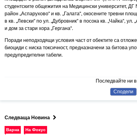
студентските общежития на Медицински университет, ДГ №
район „Аспарухово“ и кв. „Галата“, окосените тревни площи
в кв. „Левски“ по ул. „Дубровник“ в посока кв. „Чайка“, ул
и дом за стари хора „Гергана“.
Поради неподходящи условия част от обектите са отложе
биоциди с ниска токсичност, предназначени за битова уп
предупредителни табели.
Последвайте ни 
Сподели
Следваща Новина
Варна
На Фокус