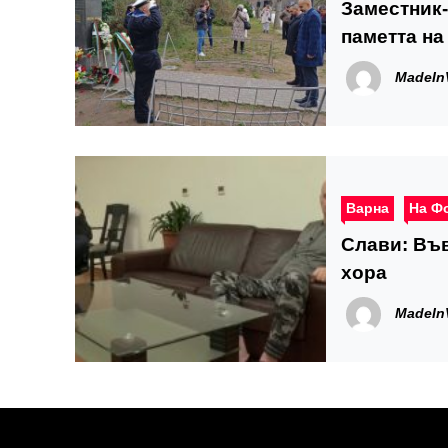
Заместник-
паметта на
MadeIn
Варна
На Ф
Слави: Въ
хора
MadeIn