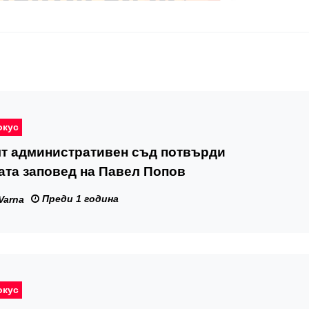
окус
т административен съд потвърди
ата заповед на Павел Попов
Преди 1 година
Varna
окус