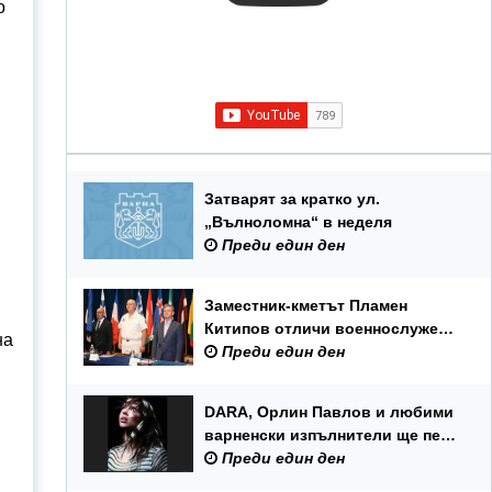
о
Затварят за кратко ул.
„Вълноломна“ в неделя
Преди един ден
Заместник-кметът Пламен
Китипов отличи военнослужещи
на
и цивилни служители по повод
Преди един ден
Празника на ВМС
DARA, Орлин Павлов и любими
варненски изпълнители ще пеят
на празника на Варна
Преди един ден