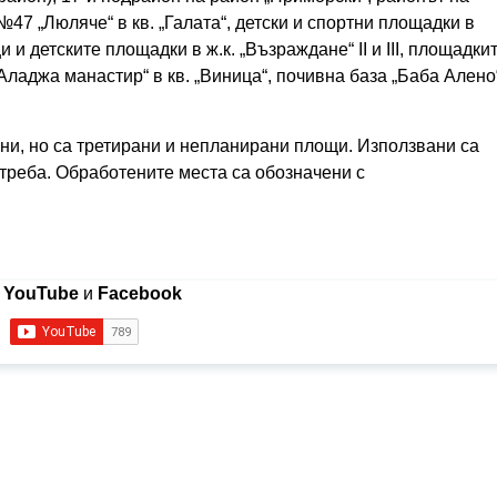
47 „Люляче“ в кв. „Галата“, детски и спортни площадки в
 и детските площадки в ж.к. „Възраждане“ II и III, площадки
. „Аладжа манастир“ в кв. „Виница“, почивна база „Баба Алено
ни, но са третирани и непланирани площи. Използвани са
отреба. Обработените места са обозначени с
в
YouTube
и
Facebook