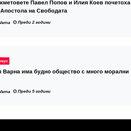
кметовете Павел Попов и Илия Коев почетоха
 Апостола на Свободата
Преди 2 години
Varna
окус
в Варна има будно общество с много морални
Преди 5 години
Varna