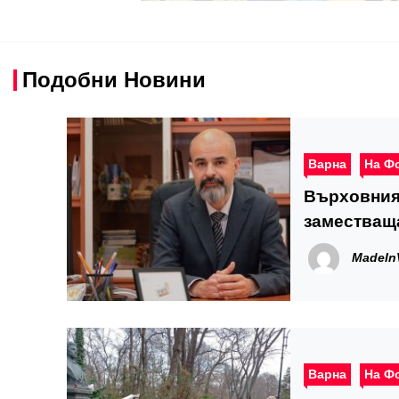
Подобни Новини
Варна
На Ф
Върховния
заместващ
MadeIn
Варна
На Ф