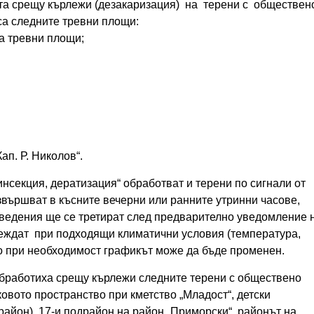
ата срещу кърлежи (дезакаризация) на терени с обществен
са следните тревни площи:
а тревни площи;
ап. Р. Николов“.
секция, дератизация“ обработват и терени по сигнали от
звършват в късните вечерни или ранните утринни часове,
аведения ще се третират след предварително уведомление 
веждат при подходящи климатични условия (температура,
ато при необходимост графикът може да бъде променен.
обработиха срещу кърлежи следните терени с обществено
ковото пространство при кметство „Младост“, детски
орайон), 17-и подрайон на район „Приморски“, районът на