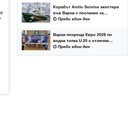
Корабът Arctic Sunrise акостира
те
във Варна с послание за
опазването на Черно море
Преди един ден
“
Варна посреща Евро 2026 по
водна топка U 20 с отлични
условия на състезателните
Преди един ден
басейни