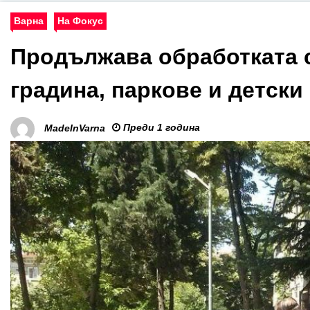
Варна
На Фокус
Продължава обработката 
градина, паркове и детск
Преди 1 година
MadeInVarna