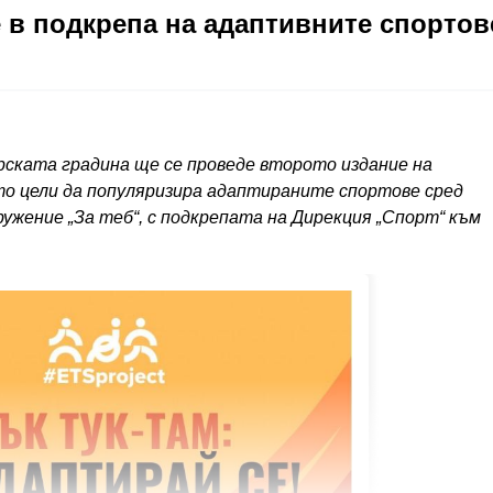
 в подкрепа на адаптивните спортов
 Морската градина ще се проведе второто издание на
то цели да популяризира адаптираните спортове сред
ужение „За теб“, с подкрепата на Дирекция „Спорт“ към