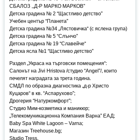
СБАЛОЗ ,,Д-Р МАРКО МАРКОВ”
Детска градина № 2 “Щастливо детство”
Учебен център “Планета”
Детска градина №34 „Лястовичка“ (с яслена група)
Детска градина № 5 “Слънчо”
Детска градина № 19 “Славейче“
Детска ясла №1 “Щастливо детство”
Раздел „Украса на търговски помещения“:
Салонът на Jivi Hristova /студио “Angel”/, които
печелят наградата за трета година.
СМДЛ по образна диагностика „д-р Христо
Куцаров“ в кв. “Аспарухово”;
Дрогерия “Натуркомфорт”;
Студио Мим-козметика и маникюр;
„Телекомуникационна Компания Варна” ЕАД;
Baby Spa White Lagoon – Varna;
Магазин Treehouse.bg;
Studio Tress.