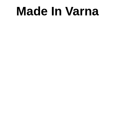
Skip
Made In Varna
to
content