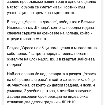
заедно превръщаме нашия град в едно специално
място”, обърна се кметът Иван Портних към
участниците по време на тържеството.
В раздел „Украса на домове“, победител е Величка
Иванова от кв. „Виница“, която за поредна година
спечели сърцата на феновете на Коледа, който й
отреди първото място.
Раздел „Украса на общи помещения в многоетажна
собственост“ за трета поредна година печелят
жителите на блок №205, вх. 3 в квартал „Кайсиева
градина“.
Най-оспорвана бе надпреварата в раздел „Украса
на обществена сграда“, в който се включиха общо
40 участника, от които 26 детски градини, 4 ясли, 4
училища, 2 учебни центъра, 4 лечебни заведения.
Заради рекорден брой реакции на видеа бяха
отличени две детски градини – ДГ №10