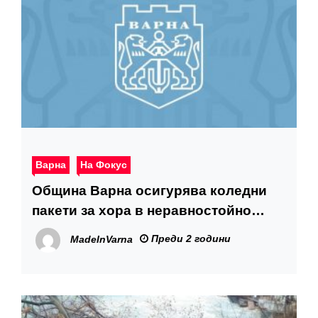
Варна
На Фокус
Община Варна осигурява коледни
пакети за хора в неравностойно
положение
Преди 2 години
MadeInVarna