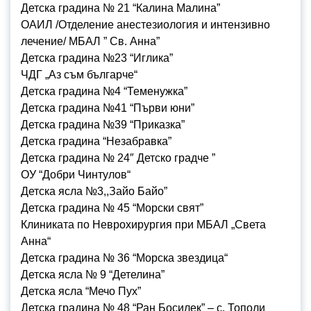
Детска градина № 21 “Калина Малина”
ОАИЛ /Отделение анестезиология и интензивно
лечение/ МБАЛ ” Св. Анна”
Детска градина №23 “Иглика”
ЧДГ „Аз съм българче“
Детска градина №4 “Теменужка”
Детска градина №41 “Първи юни”
Детска градина №39 “Приказка”
Детска градина “Незабравка”
Детска градина № 24″ Детско градче ”
ОУ “Добри Чинтулов“
Детска ясла №3,,Зайо Байо”
Детска градина № 45 “Морски свят”
Клиниката по Неврохирургия при МБАЛ „Света
Анна“
Детска градина № 36 “Морска звездица“
Детска ясла № 9 “Детелина”
Детска ясла “Мечо Пух”
Детска градина № 48 “Ран Босилек” – с. Тополи