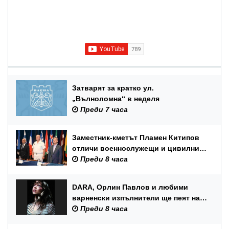
Затварят за кратко ул.
„Вълноломна“ в неделя
Преди 7 часа
Заместник-кметът Пламен Китипов
отличи военнослужещи и цивилни
служители по повод Празника на
Преди 8 часа
ВМС
DARA, Орлин Павлов и любими
варненски изпълнители ще пеят на
празника на Варна
Преди 8 часа