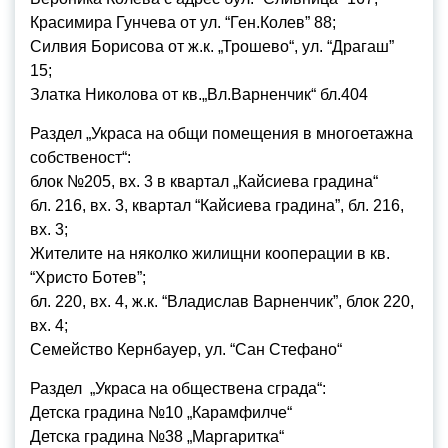
Красимира Гунчева от ул. “Ген.Колев” 88;
Силвия Борисова от ж.к. „Трошево“, ул. “Драгаш”
15;
Златка Николова от кв.„Вл.Варненчик“ бл.404
Раздел „Украса на общи помещения в многоетажна
собственост“:
блок №205, вх. 3 в квартал „Кайсиева градина“
бл. 216, вх. 3, квартал “Кайсиева градина”, бл. 216,
вх. 3;
Жителите на няколко жилищни кооперации в кв.
“Христо Ботев”;
бл. 220, вх. 4, ж.к. “Владислав Варненчик”, блок 220,
вх. 4;
Семейство Кернбауер, ул. “Сан Стефано“
Раздел „Украса на обществена сграда“:
Детска градина №10 „Карамфилче“
Детска градина №38 „Маргаритка“