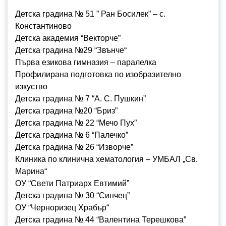
Детска градина № 51 ” Ран Босилек” – с.
Константиново
Детска академия “Векторче”
Детска градина №29 “Звънче“
Първа езикова гимназия – паралелка
Профилирана подготовка по изобразително
изкуство
Детска градина № 7 “А. С. Пушкин”
Детска градина №20 “Бриз”
Детска градина № 22 “Мечо Пух”
Детска градина № 6 “Палечко”
Детска градина № 26 “Изворче”
Клиника по клинична хематология – УМБАЛ „Св.
Марина“
ОУ “Свети Патриарх Евтимий”
Детска градина № 30 “Синчец”
ОУ “Черноризец Храбър“
Детска градина № 44 “Валентина Терешкова”