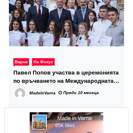
Варна
На Фокус
Павел Попов участва в церемонията
по връчването на Международната
награда на херцога на Единбург –
Преди 10 месеца
MadeInVarna
България
Made in Varna
85K likes