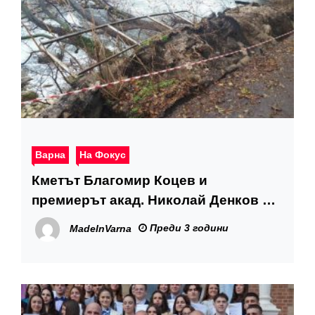
Варна
На Фокус
Кметът Благомир Коцев и
премиерът акад. Николай Денков ще
направят обход на свлачището при
Преди 3 години
MadeInVarna
Рибарския плаж и ще решават
задачи с медалистите от
Математическата гимназия във
Варна