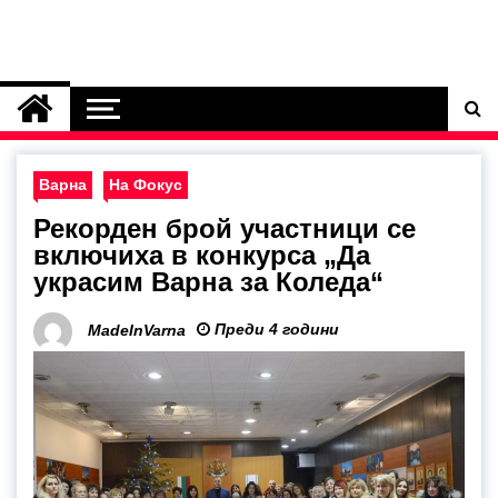
Варна
На Фокус
Рекорден брой участници се
включиха в конкурса „Да
украсим Варна за Коледа“
Преди 4 години
MadeInVarna