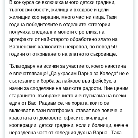
В конкурса се включиха много детски градини,
търговски обекти, жилищни входове и цели
жилищни кооперации, много частни лица. Тази
година победителите в отделните категории
получиха специални монети с реплика на
артефакти от най-старото обработено злато на
Варненския халколитен некропол, по повод 50
години от откриването на златното съкровище.
“Благодаря на всички за участието, което наистина
е впечатляващо! „Да украсим Варна за Коледа“ не е
състезание и борба за лайкове във фейсбук, а
начин за споделяне на малките радости. Ние ценим
старанието, въображението и ентусиазма на всеки
един от Вас. Радвам се, че хората, които се
включват в тази платформа, стават все повече, а
красотата от домовете, офисите, жилищни
кооперации, детски градини, ясли и болници, вече e
неразделна част от коледния дух на Варна. Така