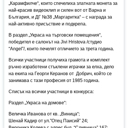
„Карамфилче“, които спечелиха златната монета за
най-красив видеоклип и силен вот от Варна и
България, и ДГ №38 „Маргаритка“ – с награда за
най-активно присъствие и подкрепа.
В раздел „Украса на търговски помещения“,
победител е салонът на Jivi Hristova /студио
“Angel”/, които печелят отличието за трета година.
Всички участници получиха грамота и комплект
ръчно изработени стъклени играчки за елха, дело
на екипа на Георги Керанов от Добрич, който се
занимава с тази професия от 1985 година.
Списък на всички участници в конкурса:
Раздел „Украса на домове“:
Величка Иванова от кв. „Виница“;
Шенай Кадир от ул.”Отец Паисий” 24;
Вероника Колева с адрес бул. “Сливница” 167;