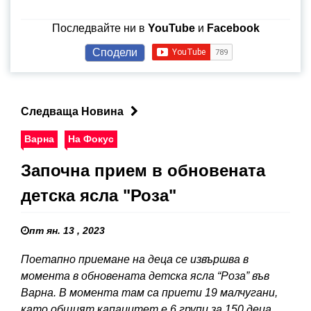
Последвайте ни в
YouTube
и
Facebook
Сподели
Следваща Новина
Варна
На Фокус
Започна прием в обновената
детска ясла "Роза"
пт ян. 13 , 2023
Поетапно приемане на деца се извършва в
момента в обновената детска ясла “Роза” във
Варна. В момента там са приети 19 малчугани,
като общият капацитет е 6 групи за 150 деца.