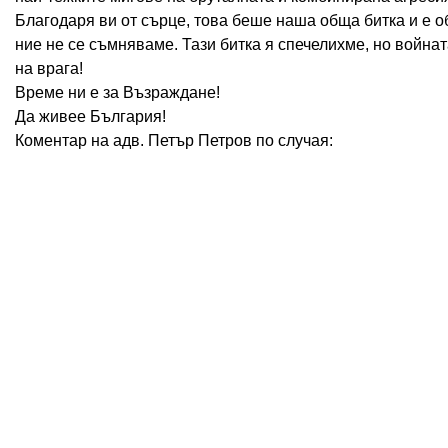
Благодаря ви от сърце, това беше наша обща битка и е о
ние не се съмняваме. Тази битка я спечелихме, но война
на врага!
Време ни е за Възраждане!
Да живее България!
Коментар на адв. Петър Петров по случая: