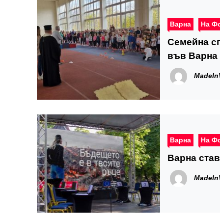
Варна
На Ф
Семейна сп
във Варна
MadeIn
Варна
На Ф
Варна став
MadeIn