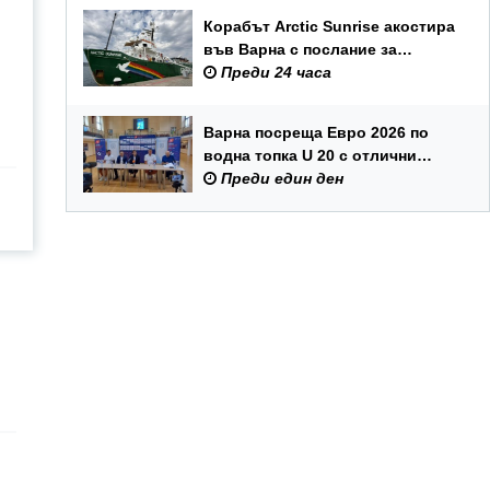
Корабът Arctic Sunrise акостира
във Варна с послание за
опазването на Черно море
Преди 24 часа
Варна посреща Евро 2026 по
водна топка U 20 с отлични
условия на състезателните
Преди един ден
басейни