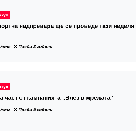
окус
ортна надпревара ще се проведе тази неделя
Преди 2 години
Varna
окус
а част от кампанията „Влез в мрежата“
Преди 5 години
Varna