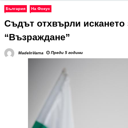
България
На Фокус
Съдът отхвърли искането 
“Възраждане”
Преди 5 години
MadeInVarna