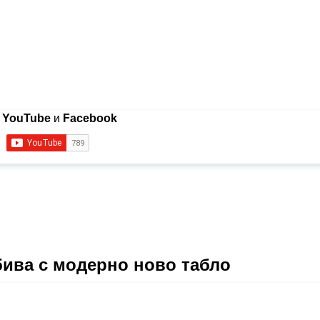
в
YouTube
и
Facebook
бива с модерно ново табло