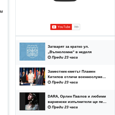
ом
Затварят за кратко ул.
„Вълноломна“ в неделя
Преди 23 часа
Заместник-кметът Пламен
Китипов отличи военнослужещи
и цивилни служители по повод
Преди 23 часа
Празника на ВМС
DARA, Орлин Павлов и любими
варненски изпълнители ще пеят
на празника на Варна
Преди 23 часа