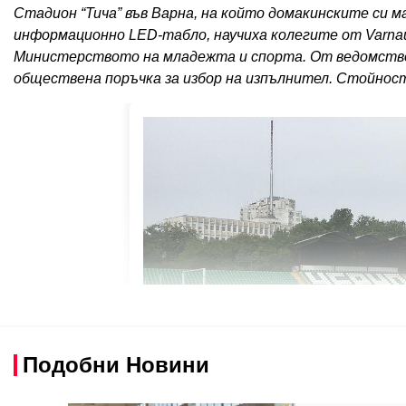
Стадион “Тича” във Варна, на който домакинските си ма
информационно LED-табло, научиха колегите от Varnau
Министерството на младежта и спорта. От ведомствот
обществена поръчка за избор на изпълнител. Стойнос
Подобни Новини