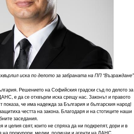
хвърлил иска по делото за забраната на ПП “Възраждане”
ългария. Решението на Софийския градски съд по делото за
АНС, е да се отхвърли иска срещу нас. Законът и правото
т показа, че има надежда за България и българския народ!
защитиха честта на закона. Благодаря и на стотиците наши
бните заседания.
и целия свят, които не спряха да ни подкрепят, дори и в
я на прокурори, медии, полицаи и агенти на ДАНС.