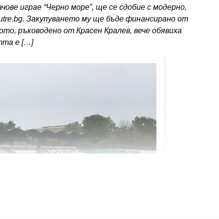
чове играе “Черно море”, ще се сдобие с модерно,
tre.bg. Закупуването му ще бъде финансирано от
о, ръководено от Красен Кралев, вече обявиха
тта е […]