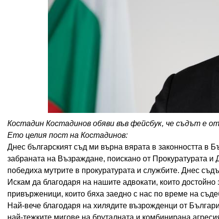
Костадин Костадинов обяви във фейсбук, че съдът е от
Ето целия пост на Костадинов:
Днес българският съд ми върна вярата в законността в Б
забраната на Възраждане, поискано от Прокуратурата и Д
победиха мутрите в прокуратурата и службите. Днес съдъ
Искам да благодаря на нашите адвокати, които достойно 
привърженици, които бяха заедно с нас по време на съде
Най-вече благодаря на хилядите възрожденци от България 
най-тежките мигове на бруталната и комбинирана агреси