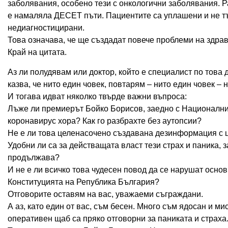
заболявания, особено тези с онкологични заболявания. Р
е намаляла ДЕСЕТ пъти. Пациентите са уплашени и не т
недиагностицирани.
Това означава, че ще създадат повече проблеми на здрав
Край на цитата.
Аз ли полудявам или доктор, който е специалист по това д
казва, че нито един човек, повтарям – нито един човек – 
И тогава идват няколко твърде важни въпроса:
Лъже ли премиерът Бойко Борисов, заедно с Национални
коронавирус хора? Как го разбрахте без аутопсии?
Не е ли това целенасочено създавана дезинформация с ц
Удобни ли са за действащата власт тези страх и паника, 
продължава?
И не е ли всичко това чудесен повод да се нарушат осно
Конституцията на Република България?
Отговорите оставям на вас, уважаеми съграждани.
А аз, като един от вас, съм бесен. Много съм ядосан и 
оперативен щаб са пряко отговорни за паниката и страха.