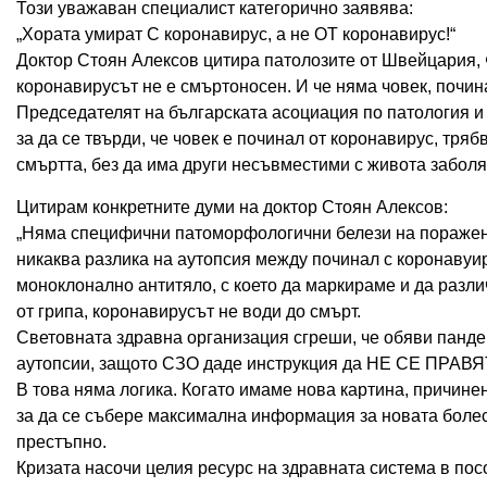
Този уважаван специалист категорично заявява:
„Хората умират С коронавирус, а не ОТ коронавирус!“
Доктор Стоян Алексов цитира патолозите от Швейцария, 
коронавирусът не е смъртоносен. И че няма човек, почин
Председателят на българската асоциация по патология и 
за да се твърди, че човек е починал от коронавирус, тря
смъртта, без да има други несъвместими с живота заболя
Цитирам конкретните думи на доктор Стоян Алексов:
„Няма специфични патоморфологични белези на поражен
никаква разлика на аутопсия между починал с коронавуи
моноклонално антитяло, с което да маркираме и да разли
от грипа, кoронавирусът не води до смърт.
Световната здравна организация сгреши, че обяви панде
аутопсии, защото СЗО даде инструкция да НЕ СЕ ПРАВЯТ
В това няма логика. Когато имаме нова картина, причинена
за да се събере максимална информация за новата болес
престъпно.
Кризата насочи целия ресурс на здравната система в посо