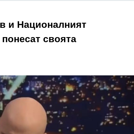
ов и Националният
 понесат своята