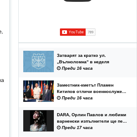
е,
Затварят за кратко ул.
„Вълноломна“ в неделя
Преди 16 часа
ка
Заместник-кметът Пламен
Китипов отличи военнослужещи
и цивилни служители по повод
Преди 16 часа
Празника на ВМС
DARA, Орлин Павлов и любими
варненски изпълнители ще пеят
на празника на Варна
Преди 17 часа