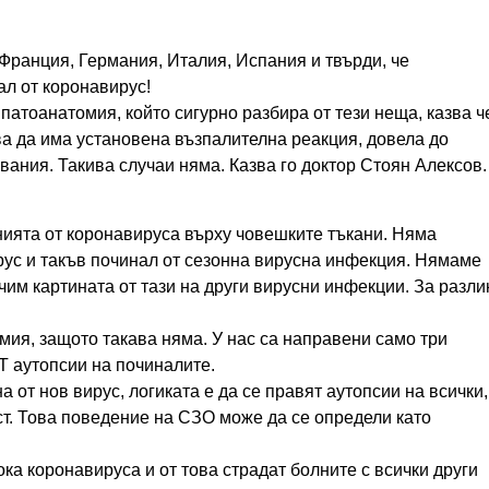
Франция, Германия, Италия, Испания и твърди, че
ал от коронавирус!
патоанатомия, който сигурно разбира от тези неща, казва ч
бва да има установена възпалителна реакция, довела до
вания. Такива случаи няма. Казва го доктор Стоян Алексов.
ията от коронавируса върху човешките тъкани. Няма
рус и такъв починал от сезонна вирусна инфекция. Нямаме
чим картината от тази на други вирусни инфекции. За разли
мия, защото такава няма. У нас са направени само три
 аутопсии на починалите.
 от нов вирус, логиката е да се правят аутопсии на всички,
т. Това поведение на СЗО може да се определи като
ка коронавируса и от това страдат болните с всички други