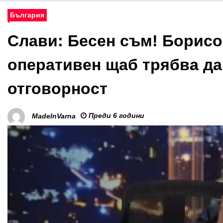
България
Слави: Бесен съм! Борис
оперативен щаб трябва да
отговорност
Преди 6 години
MadeInVarna