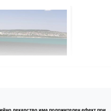
ийно лекарство има положителен ефект при