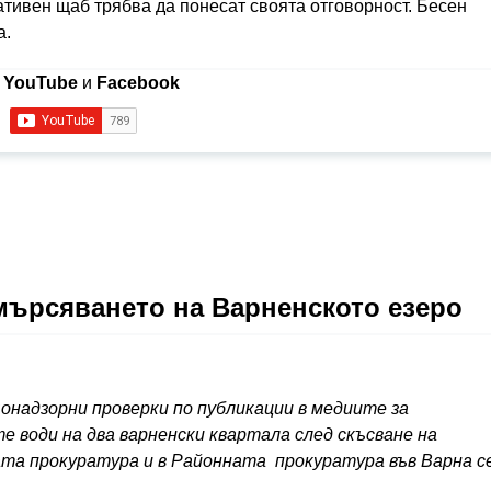
тивен щаб трябва да понесат своята отговорност. Бесен
а.
в
YouTube
и
Facebook
амърсяването на Варненското езеро
онадзорни проверки по публикации в медиите за
е води на два варненски квартала след скъсване на
ата прокуратура и в Районната прокуратура във Варна с