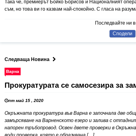
Така че, премиерът Бойко Борисов и Националният опера
съм, но това ви го казвам най-спокойно. С гласа на разум
Последвайте ни 
Сподели
Следваща Новина
Варна
Прокуратурата се самосезира за з
пт май 15 , 2020
Окръжната прокуратура във Варна е започнала две общ
замърсяване на Варненското езеро и залива с отпаднит
напорен тръбопровод. Освен двете проверки в Окръжн
води проверка, която е образувана […]