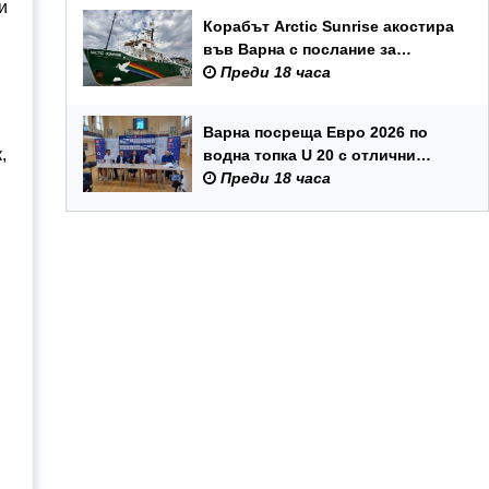
и
Корабът Arctic Sunrise акостира
във Варна с послание за
опазването на Черно море
Преди 18 часа
Варна посреща Евро 2026 по
,
водна топка U 20 с отлични
условия на състезателните
Преди 18 часа
басейни