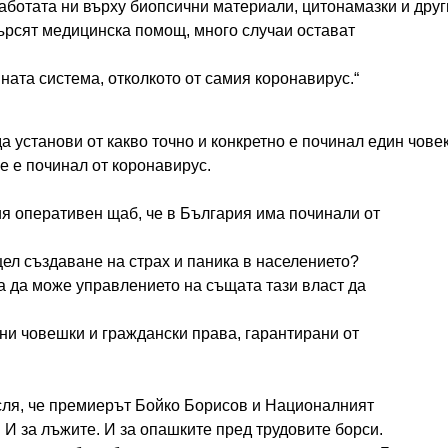
аботата ни върху биопсични материали, цитонамазки и друг
ърсят медицинска помощ, много случаи остават
ната система, отколкото от самия коронавирус.“
а установи от какво точно и конкретно е починал един човек
не е починал от коронавирус.
я оперативен щаб, че в България има починали от
ел създаване на страх и паника в населението?
за да може управлението на същата тази власт да
вни човешки и граждански права, гарантирани от
мисля, че премиерът Бойко Борисов и Националният
 И за лъжите. И за опашките пред трудовите борси.