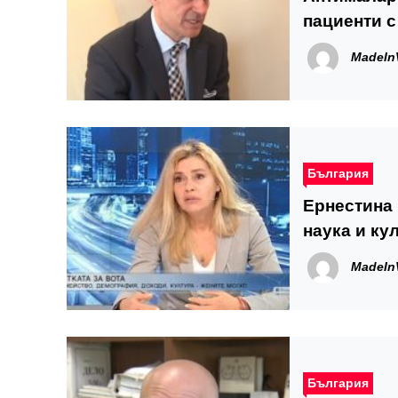
пациенти с
MadeIn
България
Ернестина 
наука и ку
MadeIn
България