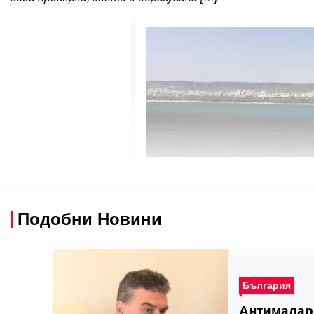
Подобни Новини
България
Антималар