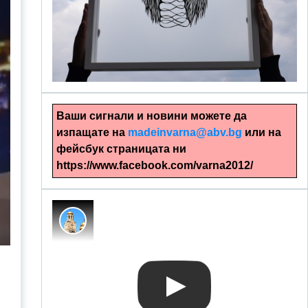
alinapapercut.com
Ръчно изрязани картини
Ваши сигнали и новини можете да
изпащате на
madeinvarna@abv.bg
или на
фейсбук страницата ни
https://www.facebook.com/varna2012/