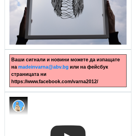
alinapapercut.com
Ръчно изрязани картини
Ваши сигнали и новини можете да изпащате
на
madeinvarna@abv.bg
или на фейсбук
страницата ни
https://www.facebook.com/varna2012/