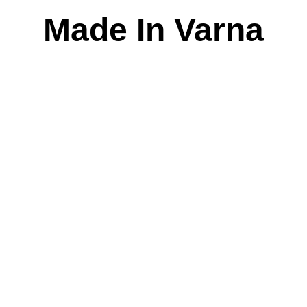
Skip
Made In Varna
to
content