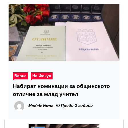
Варна
На Фокус
Набират номинации за общинското
отличие за млад учител
Преди 3 години
MadeInVarna