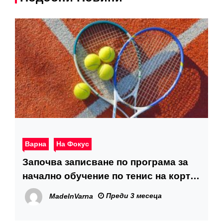
Варна
На Фокус
Започва записване по програма за
начално обучение по тенис на корт
за деца
Преди 3 месеца
MadeInVarna