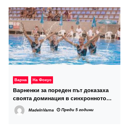
Варна
На Фокус
Варненки за пореден път доказаха
своята доминация в синхронното
плуване
Преди 5 години
MadeInVarna