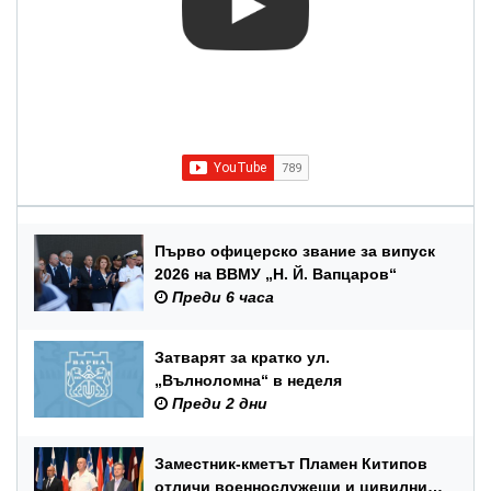
Първо офицерско звание за випуск
2026 на ВВМУ „Н. Й. Вапцаров“
Преди 6 часа
Затварят за кратко ул.
„Вълноломна“ в неделя
Преди 2 дни
Заместник-кметът Пламен Китипов
отличи военнослужещи и цивилни