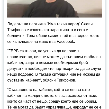
Лидерът на партията “Има такъв народ” Слави
Трифонов е излязъл от карантината и сега е
болнични. Това обяви самият той във видео, което
се излъчваше на живо във Facebook.
“ГЕРБ са първи, не успяха да направят
правителство, ние не можем да съставим стабилен
каблинет, защото нямаме необходимия брой
депутати и необходимите партньори, за да се случи
нещо подобно. В такава ситуация ние не можем да
съставим кабинет”, обясни Трифонов.
“Съставянето на кабинет, който се явява като
кабинет на малцинството, е в зависимост от тези,
които са част от нещо, срещу което ние се борим.
Те не могат да бъдат управляващи, народът не се е