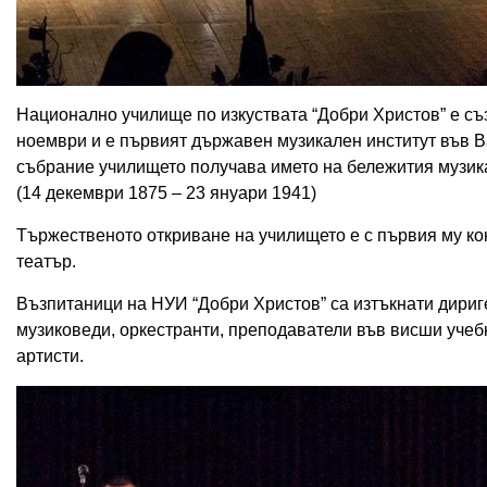
Национално училище по изкуствата “Добри Христов” е съз
ноември и е първият държавен музикален институт във Ва
събрание училището получава името на бележития музика
(14 декември 1875 – 23 януари 1941)
Тържественото откриване на училището е с първия му кон
театър.
Възпитаници на НУИ “Добри Христов” са изтъкнати дириг
музиковеди, оркестранти, преподаватели във висши учебн
артисти.