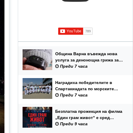
Община Варна въвежда нова
услуга за денонощна грижа за
възрастни хора и лица с трайни
Преди 7 часа
увреждания
Наградиха победителите в
Спартакиадата по морските
спортове на Военноморските
Преди 7 часа
сили
Безплатна прожекция на филма
„Един грам живот“ е сред
събитията за Международния
Преди 9 часа
ден на младежта във Варна