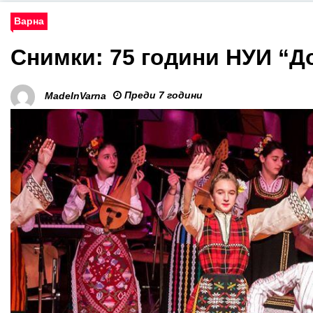
Варна
Снимки: 75 години НУИ “Д
Преди 7 години
MadeInVarna