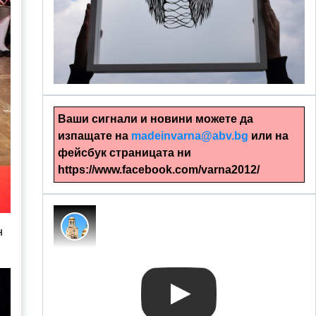
alinapapercut.com
Ръчно изрязани картини
Ваши сигнали и новини можете да
изпащате на
madeinvarna@abv.bg
или на
фейсбук страницата ни
https://www.facebook.com/varna2012/
н