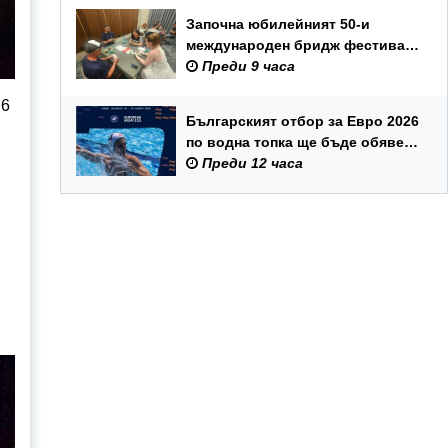
Започна юбилейният 50-и
международен бридж фестивал
„Варна“
Преди 9 часа
 6
Българският отбор за Евро 2026
по водна топка ще бъде обявен
на 7 август
Преди 12 часа