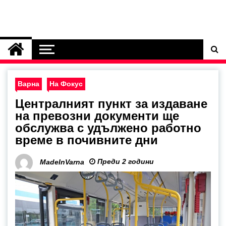
Варна
На Фокус
Централният пункт за издаване
на превозни документи ще
обслужва с удължено работно
време в почивните дни
Преди 2 години
MadeInVarna