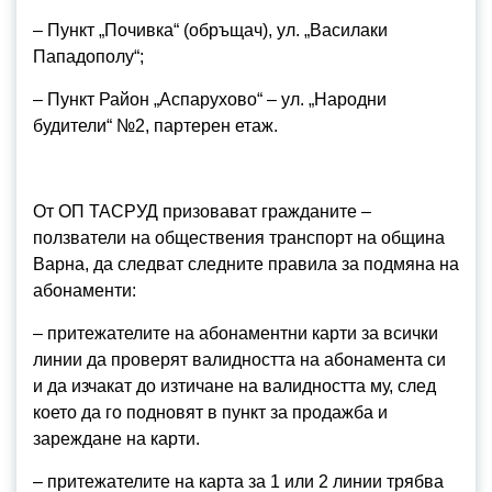
– Пункт „Почивка“ (обръщач), ул. „Василаки
Пападополу“;
– Пункт Район „Аспарухово“ – ул. „Народни
будители“ №2, партерен етаж.
От ОП ТАСРУД призовават гражданите –
ползватели на обществения транспорт на община
Варна, да следват следните правила за подмяна на
абонаменти:
– притежателите на абонаментни карти за всички
линии да проверят валидността на абонамента си
и да изчакат до изтичане на валидността му, след
което да го подновят в пункт за продажба и
зареждане на карти.
– притежателите на карта за 1 или 2 линии трябва