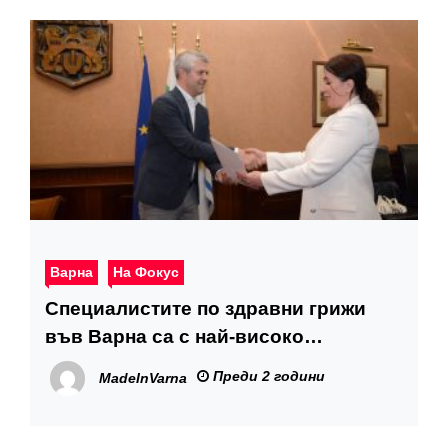
Варна
На Фокус
Специалистите по здравни грижи
във Варна са с най-високо
заплащане сред общинските
Преди 2 години
MadeInVarna
медицински сестри в страната