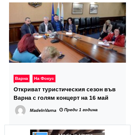
Варна
На Фокус
Откриват туристическия сезон във
Варна с голям концерт на 16 май
Преди 1 година
MadeInVarna