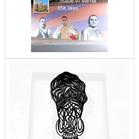
Made in Varna
85K likes