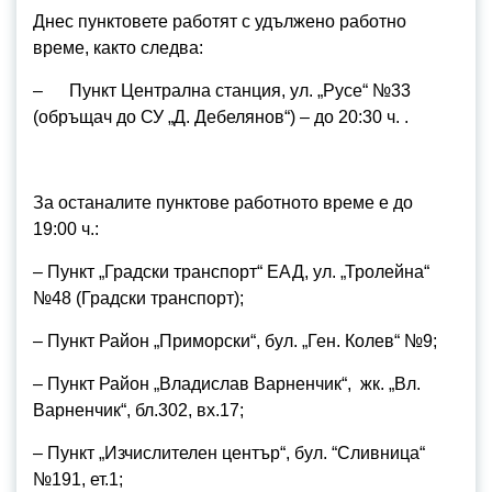
Днес пунктовете работят с удължено работно
време, както следва:
– Пункт Централна станция, ул. „Русе“ №33
(обръщач до СУ „Д. Дебелянов“) – до 20:30 ч. .
За останалите пунктове работното време е до
19:00 ч.:
– Пункт „Градски транспорт“ ЕАД, ул. „Тролейна“
№48 (Градски транспорт);
– Пункт Район „Приморски“, бул. „Ген. Колев“ №9;
– Пункт Район „Владислав Варненчик“, жк. „Вл.
Варненчик“, бл.302, вх.17;
– Пункт „Изчислителен център“, бул. “Сливница“
№191, ет.1;