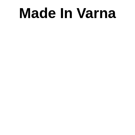
Skip
Made In Varna
to
content