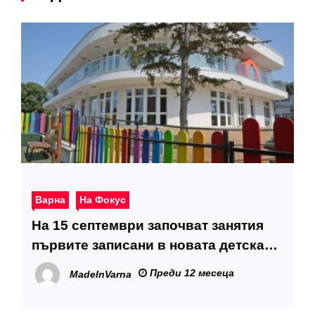
Варна
На Фокус
На 15 септември започват занятия
първите записани в новата детска
градина „Бялата лястовица“
Преди 12 месеца
MadeInVarna