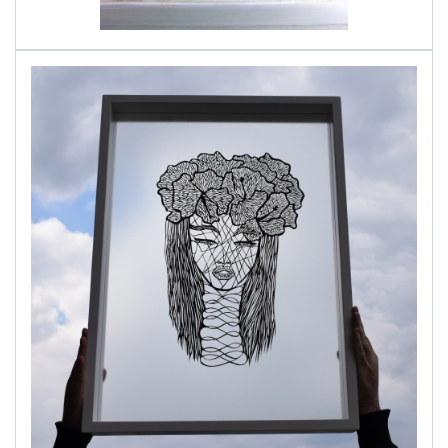
alinapapercut.com
Ръчно изрязани картини