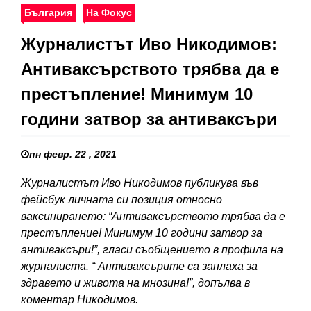
България
На Фокус
Журналистът Иво Никодимов:
Антиваксърството трябва да е
престъпление! Минимум 10
години затвор за антиваксъри
пн февр. 22 , 2021
Журналистът Иво Никодимов публикува във
фейсбук личната си позиция относно
ваксинирането: “Антиваксърството трябва да е
престъпление! Минимум 10 години затвор за
антиваксъри!”, гласи съобщението в профила на
журналиста. “ Антиваксърите са заплаха за
здравето и живота на мнозина!”, допълва в
коментар Никодимов.