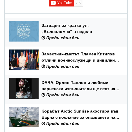
Затварят за кратко ул.
„Вълноломна“ в неделя
Преди един ден
Заместник-кметът Пламен Китипов
отличи военнослужещи и цивилни
служители по повод Празника на
Преди един ден
ВМС
DARA, Орлин Павлов и любими
варненски изпълнители ще пеят на
празника на Варна
Преди един ден
Корабът Arctic Sunrise акостира във
Варна с послание за опазването на
Черно море
Преди един ден