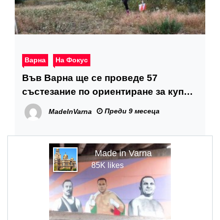
Варна
На Фокус
Във Варна ще се проведе 57
състезание по ориентиране за купа
„Академик“
Преди 9 месеца
MadeInVarna
Made in Varna
85K likes