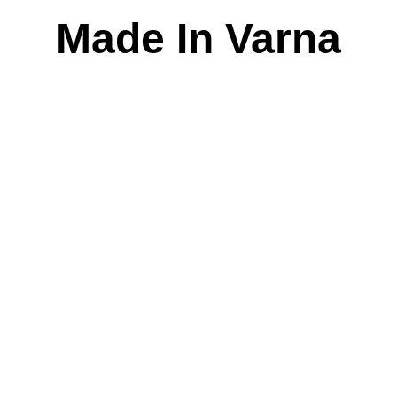
Skip
Made In Varna
to
content