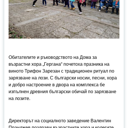
Обитателите и ръководството на Дома за
възрастни хора „Гергана“ почетоха празника на
виното Трифон Зарезан с традиционен ритуал по
зарязване на лози. С български носии, песни, хора
и добро настроение в двора на комплекса бе
изпълнен древния български обичай по зарязване
на лозите.
Директорът на социалното заведение Валентин
Пранджев поздрави възрастните хора и колегите