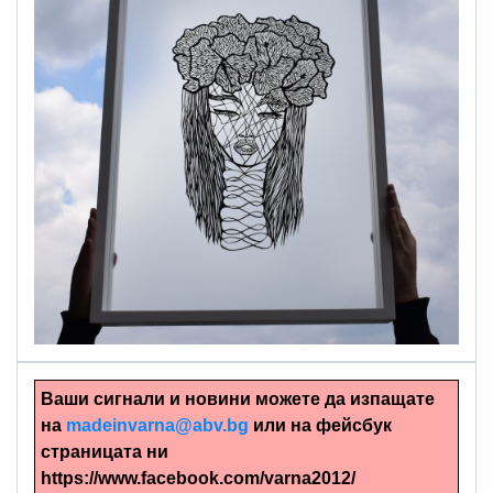
alinapapercut.com
Ръчно изрязани картини
Ваши сигнали и новини можете да изпащате
на
madeinvarna@abv.bg
или на фейсбук
страницата ни
https://www.facebook.com/varna2012/