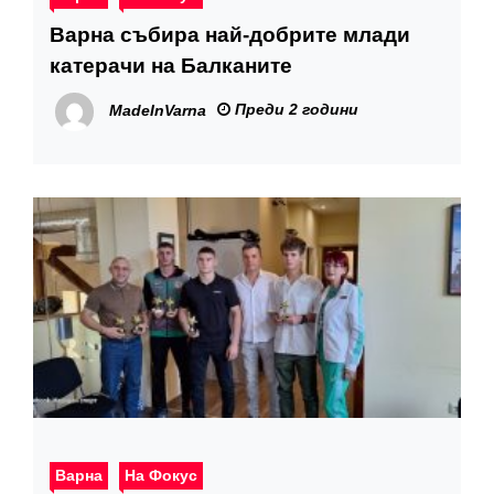
Варна събира най-добрите млади
катерачи на Балканите
Преди 2 години
MadeInVarna
Варна
На Фокус