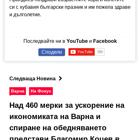
си с хубавия български празник и им пожела здраве
и дълголетие.
Последвайте ни в
YouTube
и
Facebook
Сподели
Следваща Новина
Варна
На Фокус
Над 460 мерки за ускорение на
икономиката на Варна и
спиране на обедняването
представи Благомир Коцев в