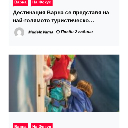
Варна
На Фокус
Дестинация Варна се представя на
най-голямото туристическо
изложение в Австрия
Преди 2 години
MadeInVarna
Варна
На Фокус