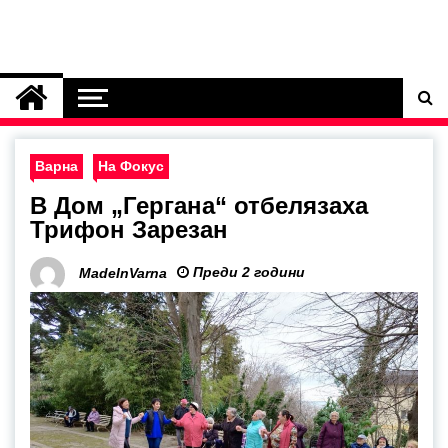
Варна
На Фокус
В Дом „Гергана“ отбелязаха
Трифон Зарезан
Преди 2 години
MadeInVarna