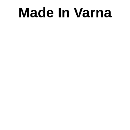
Skip
Made In Varna
to
content