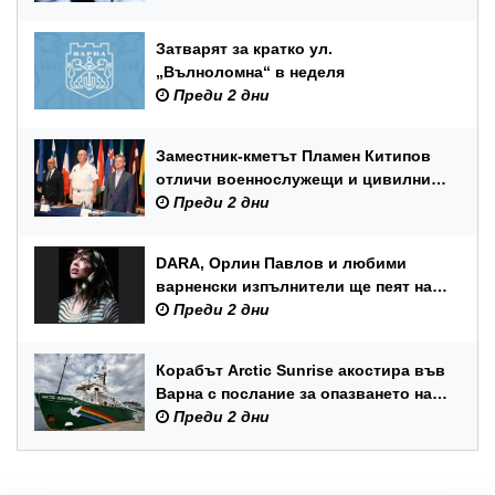
Затварят за кратко ул.
„Вълноломна“ в неделя
Преди 2 дни
Заместник-кметът Пламен Китипов
отличи военнослужещи и цивилни
служители по повод Празника на
Преди 2 дни
ВМС
DARA, Орлин Павлов и любими
варненски изпълнители ще пеят на
празника на Варна
Преди 2 дни
Корабът Arctic Sunrise акостира във
Варна с послание за опазването на
Черно море
Преди 2 дни