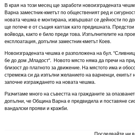
В края на този месец ще заработи новоизградената чешма
Варна заместник-кметът по общественият ред и сигурнос
новата чешма е монтирана, извършват се дейности по до
ще потече е от същия каптаж като предишната. Предстои
войвода, както е било преди това. Изпълнителите на прое
експлоатация, допълни заместник-кметът Коев.
Новоизградената чешма е разположена на бул. “Сливница
бе до дом „Младост“. Новото място няма да пречи на при
близост до платното за движение. На мястото има и обосо
стремежа си да изпълни желанието на варненци, екипът 
започне изграждането на новата чешма.
Разчитаме много на съвестта на гражданите за опазванет
допълни, че Община Варна е предвидила и поставяне сис
вандалски прояви и кражби.
Последвайте ни 