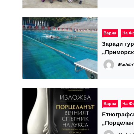
Варна
На Ф
Заради тур
„Приморски
MadeIn
Варна
На Ф
Етнографск
„Порцеланъ