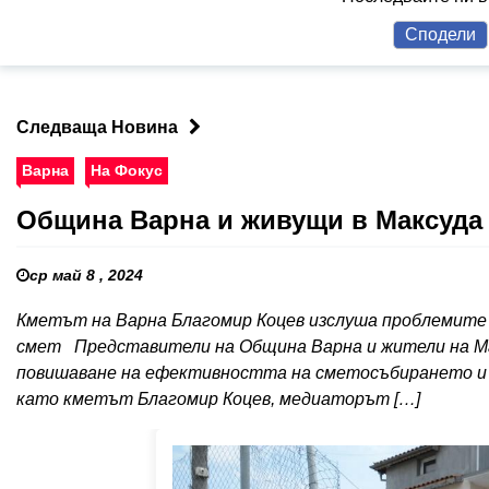
Сподели
Следваща Новина
Варна
На Фокус
Община Варна и живущи в Максуда 
ср май 8 , 2024
Кметът на Варна Благомир Коцев изслуша проблемите 
смет Представители на Община Варна и жители на Ма
повишаване на ефективността на сметосъбирането и б
като кметът Благомир Коцев, медиаторът […]