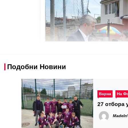
Подобни Новини
Варна
На Ф
27 отбора 
MadeIn