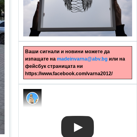
alinapapercut.com
Ръчно изрязани картини
Ваши сигнали и новини можете да
изпащате на
madeinvarna@abv.bg
или на
фейсбук страницата ни
https://www.facebook.com/varna2012/