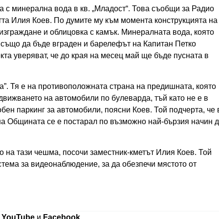
 с минерална вода в кв. „Младост“. Това съобщи за Радио
тта Илия Коев. По думите му към момента конструкцията на
изграждане и облицовка с камък. Минералната вода, която
 също да бъде вграден и барелефът на Капитан Петко
кта уверяват, че до края на месец май ще бъде пусната в
”. Тя е на противоположната страна на предишната, която
движването на автомобили по булеварда, тъй като не е в
бен паркинг за автомобили, поясни Коев. Той подчерта, че 
на Общината се е постарал по възможно най-бързия начин 
о на тази чешма, посочи заместник-кметът Илия Коев. Той
тема за видеонаблюдение, за да обезпечи мястото от
в
YouTube
и
Facebook