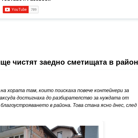
ще чистят заедно сметищата в райо
на хората там, които поискаха повече контейнери за
ксуда достигнаха до разбирателство за нуждата от
лагоустрояването в района. Това стана ясно днес, след