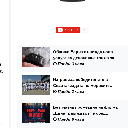
Община Варна въвежда нова
услуга за денонощна грижа за
възрастни хора и лица с трайни
Преди 3 часа
в
увреждания
да
Наградиха победителите в
Спартакиадата по морските
спортове на Военноморските
Преди 3 часа
сили
Безплатна прожекция на филма
„Един грам живот“ е сред
събитията за Международния
Преди 6 часа
ден на младежта във Варна