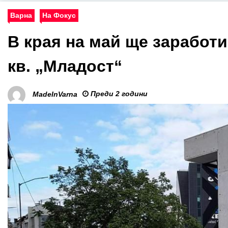
Варна
На Фокус
В края на май ще заработ
кв. „Младост“
Преди 2 години
MadeInVarna