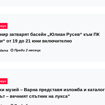
окус
нир затварят басейн „Юлиан Русев“ към ПК
“ от 19 до 21 юни включително
Преди 2 месеца
Varna
окус
и музей – Варна представя изложба и каталог
т – вечният спътник на лукса”