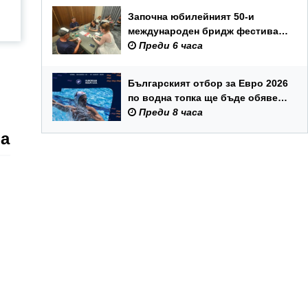
Започна юбилейният 50-и
международен бридж фестивал
„Варна“
Преди 6 часа
Българският отбор за Евро 2026
по водна топка ще бъде обявен
на 7 август
Преди 8 часа
на