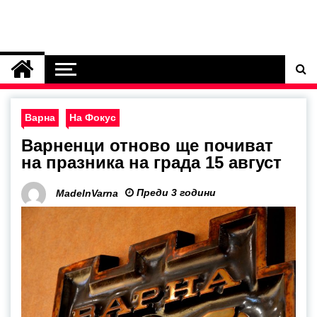
Варна
На Фокус
Варненци отново ще почиват
на празника на града 15 август
Преди 3 години
MadeInVarna