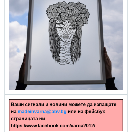
alinapapercut.com
Ръчно изрязани картини
Ваши сигнали и новини можете да изпащате
на
madeinvarna@abv.bg
или на фейсбук
страницата ни
https://www.facebook.com/varna2012/