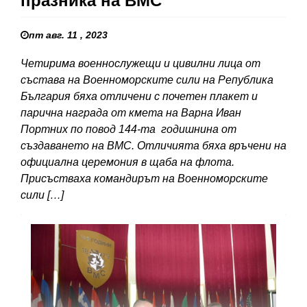
празника на ВМС
пт авг. 11 , 2023
Четирима военнослужещи и цивилни лица от
състава на Военноморските сили на Република
България бяха отличени с почетен плакет и
парична награда от кмета на Варна Иван
Портних по повод 144-та годишнина от
създаването на ВМС. Отличията бяха връчени на
официална церемония в щаба на флота.
Присъстваха командирът на Военноморските
сили […]