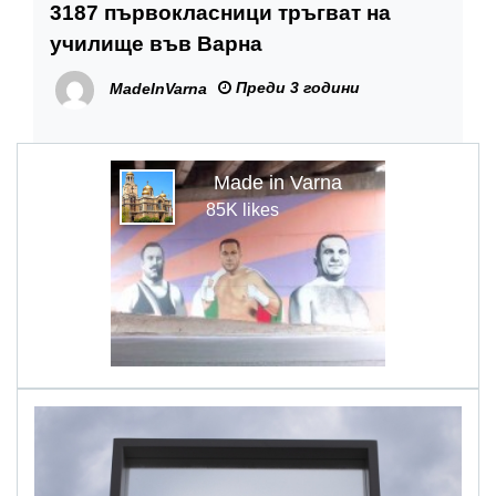
3187 първокласници тръгват на
училище във Варна
Преди 3 години
MadeInVarna
Made in Varna
85K likes