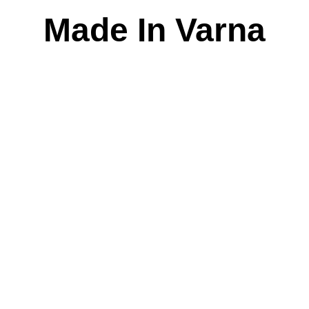
Skip
Made In Varna
to
content