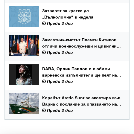
Затварят за кратко ул.
„Вълноломна“ в неделя
Преди 3 дни
Заместник-кметът Пламен Китипов
отличи военнослужещи и цивилни
служители по повод Празника на
Преди 3 дни
ВМС
DARA, Орлин Павлов и любими
варненски изпълнители ще пеят на
празника на Варна
Преди 3 дни
Корабът Arctic Sunrise акостира във
Варна с послание за опазването на
Черно море
Преди 3 дни