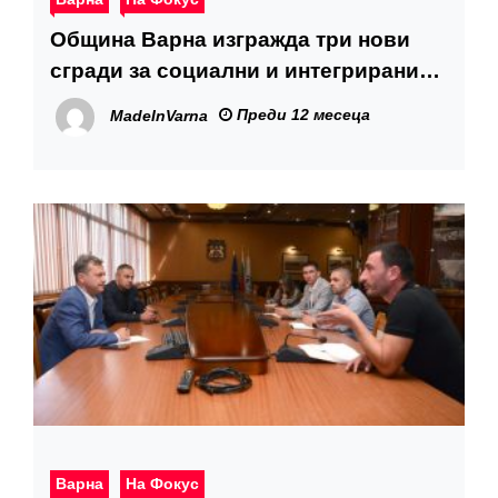
Община Варна изгражда три нови
сгради за социални и интегрирани
здравно-социални услуги
Преди 12 месеца
MadeInVarna
Варна
На Фокус