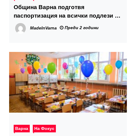
Община Варна подготвя
паспортизация на всички подлези в
града
Преди 2 години
MadeInVarna
Варна
На Фокус