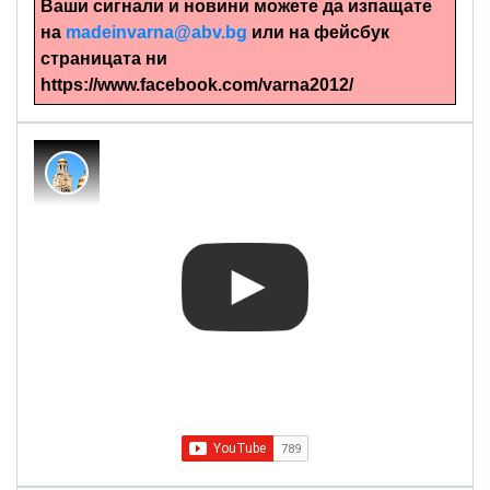
Ваши сигнали и новини можете да изпащате
на
madeinvarna@abv.bg
или на фейсбук
страницата ни
https://www.facebook.com/varna2012/