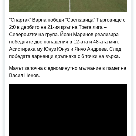
“Спартак” Варна победи “Светкавица” Търговище с
2:0 в дербито на 21-ия кръг на Трета лига –
Североизточна група. Йоан Маринов реализира
победните две попадения в 12-ата и 48-ата мин.
Асистираха му Юнуз Юнуз и Янчо Андреев. След
победата варненци дръпнаха с 6 точки на върха.
Мачът започна с едноминутно мълчание в памет на
Васил Ненов.