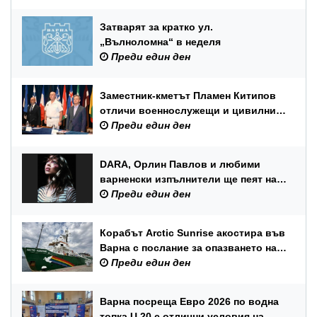
Затварят за кратко ул.
„Вълноломна“ в неделя
Преди един ден
Заместник-кметът Пламен Китипов
отличи военнослужещи и цивилни
служители по повод Празника на
Преди един ден
ВМС
DARA, Орлин Павлов и любими
варненски изпълнители ще пеят на
празника на Варна
Преди един ден
Корабът Arctic Sunrise акостира във
Варна с послание за опазването на
Черно море
Преди един ден
Варна посреща Евро 2026 по водна
топка U 20 с отлични условия на