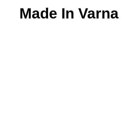
Skip
Made In Varna
to
content