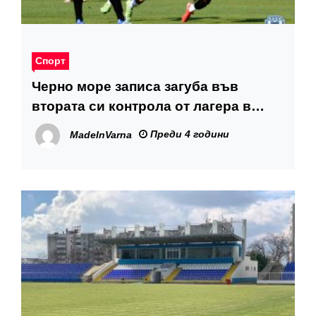
Спорт
Черно море записа загуба във
втората си контрола от лагера в
Банско
Преди 4 години
MadeInVarna