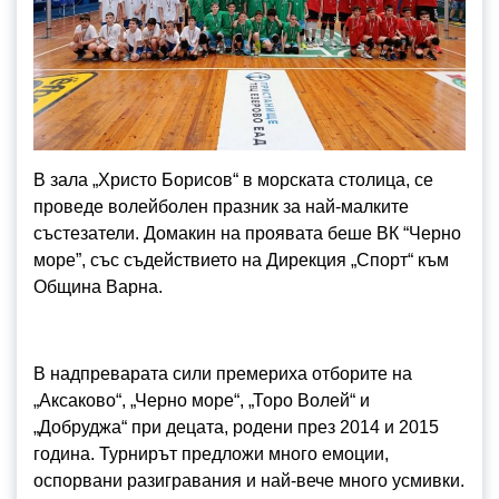
В зала „Христо Борисов“ в морската столица, се
проведе волейболен празник за най-малките
състезатели. Домакин на проявата беше ВК “Черно
море”, със съдействието на Дирекция „Спорт“ към
Община Варна.
В надпреварата сили премериха отборите на
„Аксаково“, „Черно море“, „Торо Волей“ и
„Добруджа“ при децата, родени през 2014 и 2015
година. Турнирът предложи много емоции,
оспорвани разигравания и най-вече много усмивки.