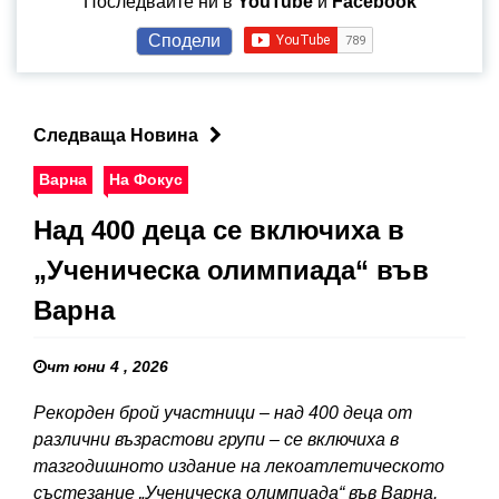
Последвайте ни в
YouTube
и
Facebook
Сподели
Следваща Новина
Варна
На Фокус
Над 400 деца се включиха в
„Ученическа олимпиада“ във
Варна
чт юни 4 , 2026
Рекорден брой участници – над 400 деца от
различни възрастови групи – се включиха в
тазгодишното издание на лекоатлетическото
състезание „Ученическа олимпиада“ във Варна.