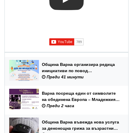
Община Варна организира редица
инициативи по повод
Международния ден на младежта –
Преди 41 минути
12 август
Варна посреща един от символите
на обединена Европа – Младежкия
симфоничен оркестър на ЕС
Преди 2 часа
Община Варна въвежда нова услуга
за денонощна грижа за възрастни