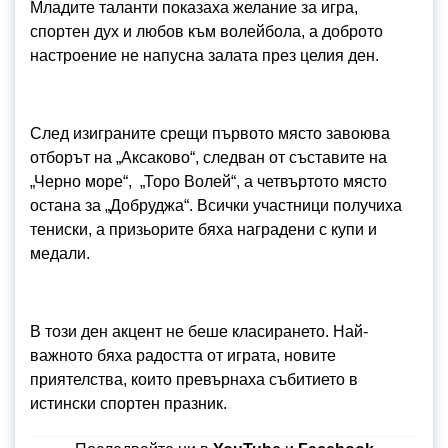
Младите таланти показаха желание за игра,
спортен дух и любов към волейбола, а доброто
настроение не напусна залата през целия ден.
След изиграните срещи първото място завоюва
отборът на „Аксаково“, следван от съставите на
„Черно море“, „Торо Волей“, а четвъртото място
остана за „Добруджа“. Всички участници получиха
тениски, а призьорите бяха наградени с купи и
медали.
В този ден акцент не беше класирането. Най-
важното бяха радостта от играта, новите
приятелства, които превърнаха събитието в
истински спортен празник.