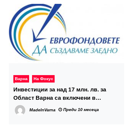
Варна
На Фокус
Инвестиции за над 17 млн. лв. за
Област Варна са включени в
интегрирани концепции
Преди 10 месеца
MadeInVarna