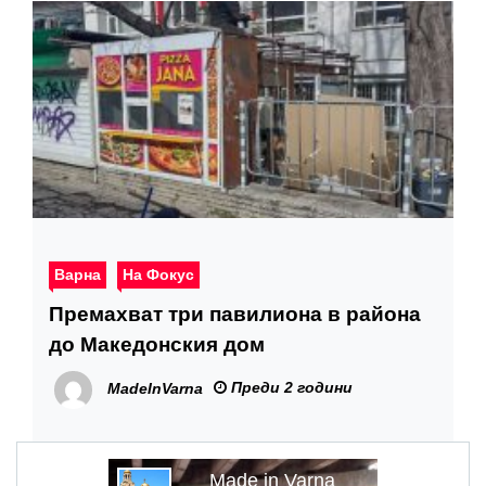
Варна
На Фокус
Премахват три павилиона в района
до Македонския дом
Преди 2 години
MadeInVarna
Made in Varna