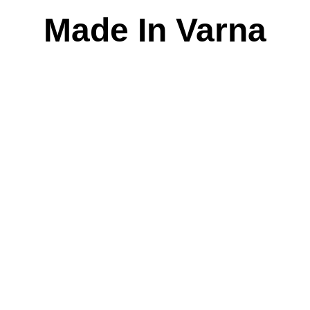
Skip
Made In Varna
to
content