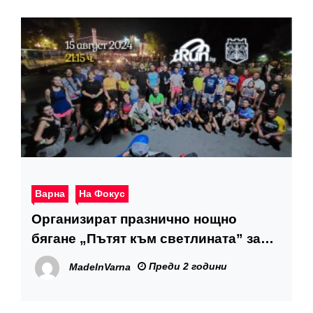
Варна
На Фокус
Организират празнично нощно
бягане „Пътят към светлината” за
Деня на Варна
Преди 2 години
MadeInVarna