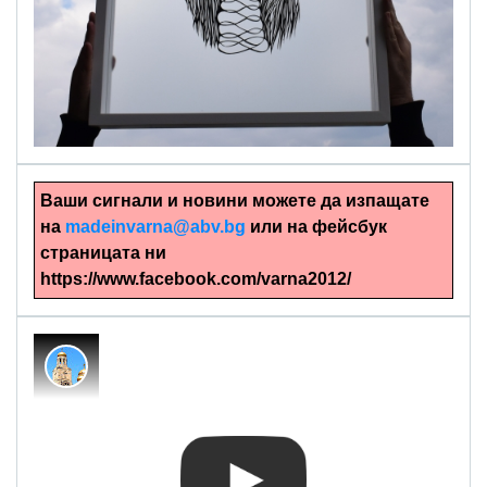
alinapapercut.com
Ръчно изрязани картини
Ваши сигнали и новини можете да изпащате
на
madeinvarna@abv.bg
или на фейсбук
страницата ни
https://www.facebook.com/varna2012/