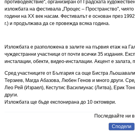
противодействие“, организиран от Градската художествен
изложбата на фестивала „Процес – Пространство”, чиято 
години на ХХ век насам. Фестивалът е основан през 1992 
г.) и продължава да се провежда всяка година.
Изложбата е разположена в залите на първия етаж на Гал
чуждестранни участници от почти всички 35 издания. Ек
инсталации, обекти, видео-инсталации. Акцент е залата, 
Сред участниците от България са още Бистра Льошавали
Терзиев, Магда Абазова, Любен Генов и много други. Ср
Лео Рей (Израел), Кестутис Василиунас (Литва), Ерик Тон
други.
Изложбата ще бъде експонирана до 10 октомври.
Последвайте ни 
Сподели