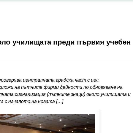
оло училищата преди първия учебен
проверява централната градска част с цел
ложи на пътните фирми дейности по обновяване на
лната сигнализация (пътните знаци) около училищата и
а с началото на новата […]