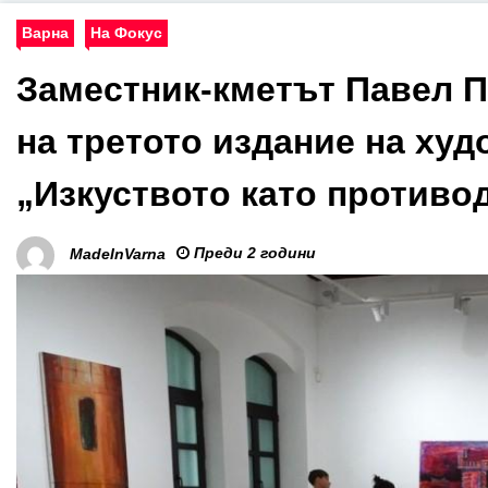
Варна
На Фокус
Заместник-кметът Павел П
на третото издание на ху
„Изкуството като противо
Преди 2 години
MadeInVarna