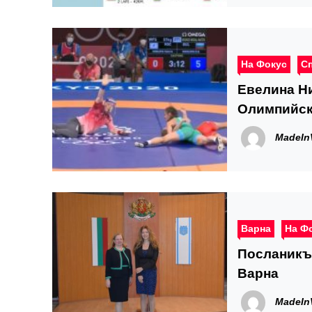
На Фокус
С
Евелина Ни
Олимпийск
MadeIn
Варна
На Ф
Посланикъ
Варна
MadeIn