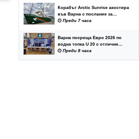
Корабът Arctic Sunrise акостира
във Варна с послание за
опазването на Черно море
Преди 7 часа
Варна посреща Евро 2026 по
водна топка U 20 с отлични
условия на състезателните
Преди 8 часа
басейни