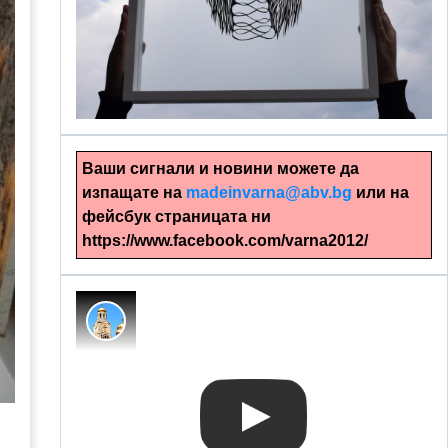
alinapapercut.com
Ръчно изрязани картини
Ваши сигнали и новини можете да
изпащате на
madeinvarna@abv.bg
или на
фейсбук страницата ни
https://www.facebook.com/varna2012/