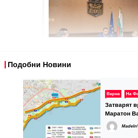
Подобни Новини
Варна
На Ф
Затварят в
Маратон В
MadeIn