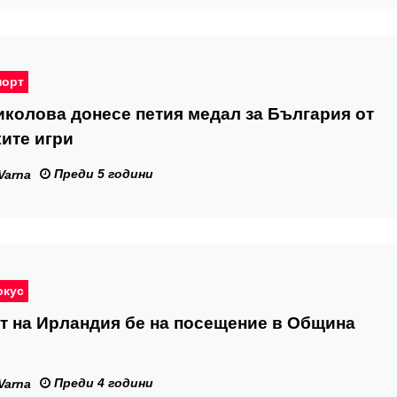
порт
колова донесе петия медал за България от
ите игри
Преди 5 години
Varna
окус
т на Ирландия бе на посещение в Община
Преди 4 години
Varna