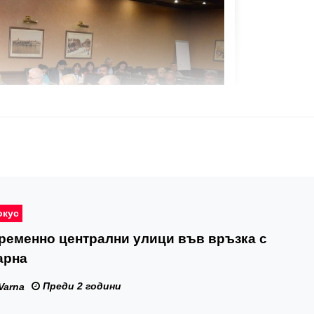
окус
ременно централни улици във връзка с
арна
Преди 2 години
Varna