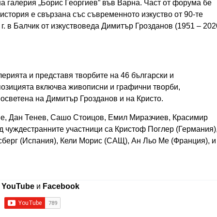
а галерия „Борис Георгиев” във Варна. Част от форума бе
история е свързана със съвременното изкуство от 90-те
г. в Балчик от изкуствоведа Димитър Грозданов (1951 – 202
ерията и представя творбите на 46 български и
спозицията включва живописни и графични творби,
посветена на Димитър Грозданов и на Кристо.
е, Дан Тенев, Сашо Стоицов, Емил Миразчиев, Красимир
ед чуждестранните участници са Кристоф Поглер (Германия)
сберг (Испания), Кели Морис (САЩ), Ан Льо Ме (Франция), и
в
YouTube
и
Facebook