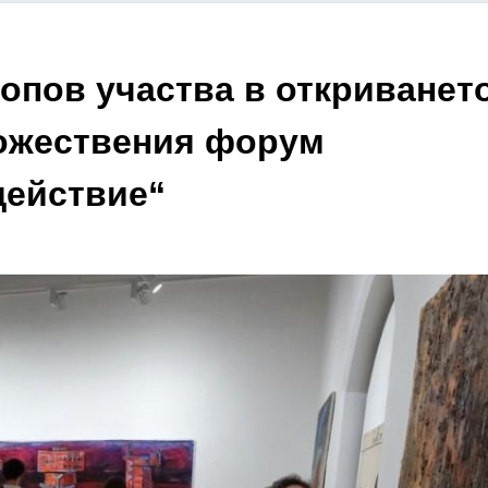
опов участва в откриванет
дожествения форум
действие“