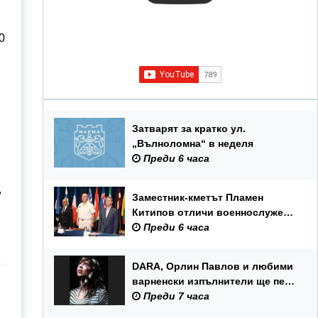
0
Затварят за кратко ул.
„Вълноломна“ в неделя
Преди 6 часа
,
Заместник-кметът Пламен
Китипов отличи военнослужещи
и цивилни служители по повод
Преди 6 часа
Празника на ВМС
DARA, Орлин Павлов и любими
варненски изпълнители ще пеят
на празника на Варна
Преди 7 часа