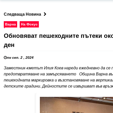
Следваща Новина
Варна
На Фокус
Обновяват пешеходните пътеки ок
ден
пн сеп. 2 , 2024
Заместник-кметът Илия Коев нареди ежедневно да се 
предотвратяване на замърсяването Община Варна въз
пешеходната маркировка и възстановяване на вертика
детските градини. Дейностите се извършват във връзк