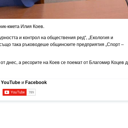
ник-кмета Илия Коев.
рността и контрол на обществения ред“, „Екология и
й също така ръководеше общинските предприятия „Спорт –
т днес, а ресорите на Коев се поемат от Благомир Коцев д
в
YouTube
и
Facebook