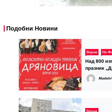
Подобни Новини
Варна
На Ф
Над 800 и
празник „
MadeIn
Варна