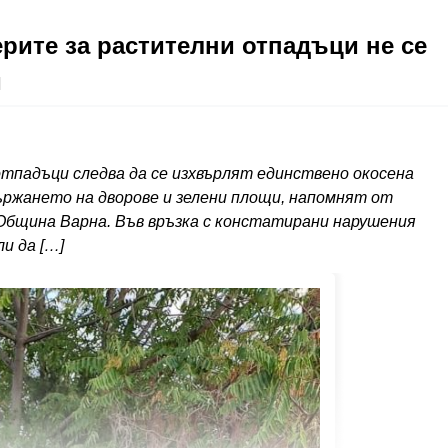
рите за растителни отпадъци не се
и
тпадъци следва да се изхвърлят единствено окосена
държането на дворове и зелени площи, напомнят от
 Община Варна. Във връзка с констатирани нарушения
и да […]