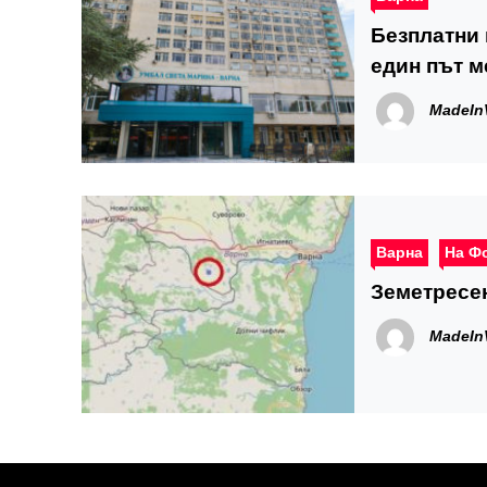
Безплатни 
един път м
MadeIn
Варна
На Ф
Земетресе
MadeIn