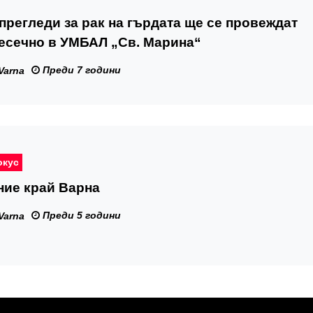
прегледи за рак на гърдата ще се провеждат
есечно в УМБАЛ „Св. Марина“
Преди 7 години
Varna
окус
ние край Варна
Преди 5 години
Varna