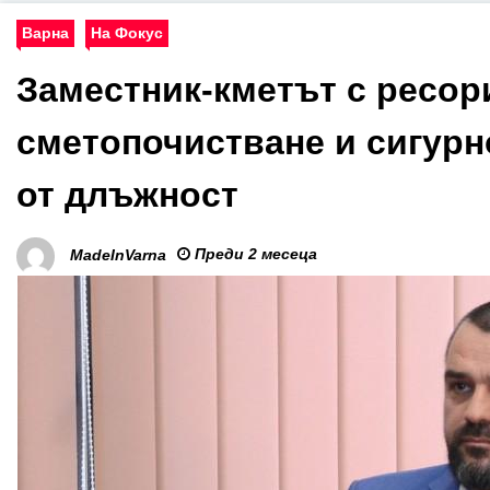
Варна
На Фокус
Заместник-кметът с ресор
сметопочистване и сигурн
от длъжност
Преди 2 месеца
MadeInVarna