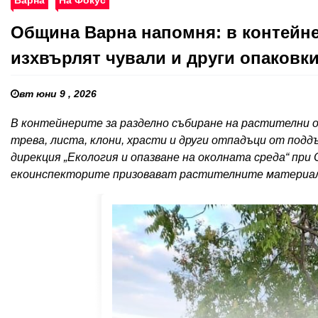
Варна
На Фокус
Община Варна напомня: в контейне
изхвърлят чували и други опаковк
вт юни 9 , 2026
В контейнерите за разделно събиране на растителни о
трева, листа, клони, храсти и други отпадъци от под
дирекция „Екология и опазване на околната среда“ при
екоинспекторите призовават растителните материал