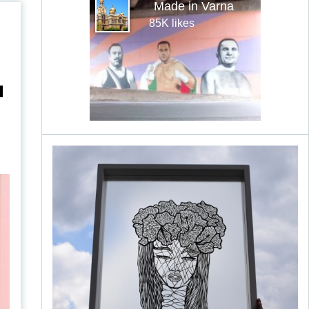
Made in Varna
85K likes
н