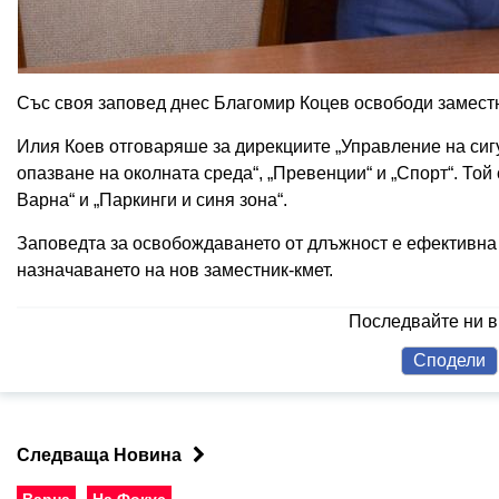
Със своя заповед днес Благомир Коцев освободи замест
Илия Коев отговаряше за дирекциите „Управление на сигу
опазване на околната среда“, „Превенции“ и „Спорт“. То
Варна“ и „Паркинги и синя зона“.
Заповедта за освобождаването от длъжност е ефективна о
назначаването на нов заместник-кмет.
Последвайте ни 
Сподели
Следваща Новина