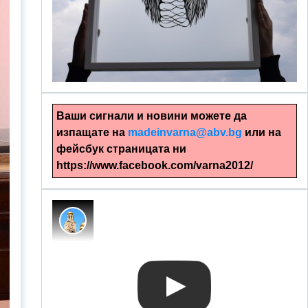
alinapapercut.com
Ръчно изрязани картини
Ваши сигнали и новини можете да
изпащате на
madeinvarna@abv.bg
или на
фейсбук страницата ни
https://www.facebook.com/varna2012/