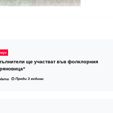
окус
зпълнители ще участват във фолклорния
Дряновица“
Преди 3 години
Varna