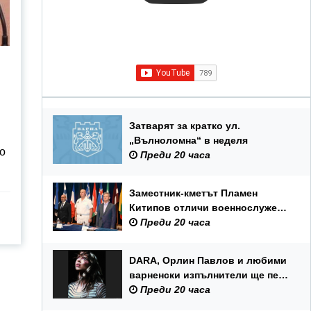
Затварят за кратко ул.
„Вълноломна“ в неделя
о
Преди 20 часа
Заместник-кметът Пламен
Китипов отличи военнослужещи
и цивилни служители по повод
Преди 20 часа
Празника на ВМС
DARA, Орлин Павлов и любими
варненски изпълнители ще пеят
на празника на Варна
Преди 20 часа