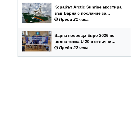
Корабът Arctic Sunrise акостира
във Варна с послание за
опазването на Черно море
Преди 21 часа
Варна посреща Евро 2026 по
водна топка U 20 с отлични
условия на състезателните
Преди 22 часа
басейни