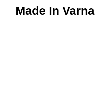
Skip
Made In Varna
to
content