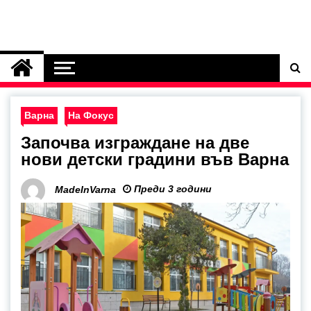
Варна
На Фокус
Започва изграждане на две
нови детски градини във Варна
Преди 3 години
MadeInVarna