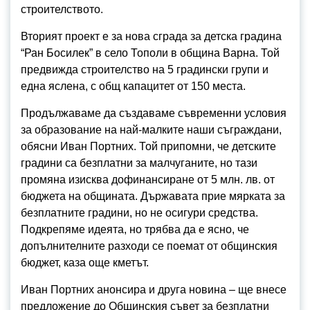
строителството.
Вторият проект е за нова сграда за детска градина
“Ран Босилек” в село Тополи в община Варна. Той
предвижда строителство на 5 градински групи и
една яслена, с общ капацитет от 150 места.
Продължаваме да създаваме съвременни условия
за образование на най-малките наши съграждани,
обясни Иван Портних. Той припомни, че детските
градини са безплатни за малчуганите, но тази
промяна изисква дофинансиране от 5 млн. лв. от
бюджета на общината. Държавата прие мярката за
безплатните градини, но не осигури средства.
Подкрепяме идеята, но трябва да е ясно, че
допълнителните разходи се поемат от общинския
бюджет, каза още кметът.
Иван Портних анонсира и друга новина – ще внесе
предложение до Общинския съвет за безплатни