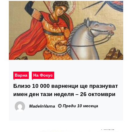
Варна
На Фокус
Близо 10 000 варненци ще празнуват
имен ден тази неделя – 26 октомври
Преди 10 месеца
MadeInVarna