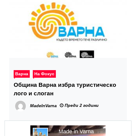
Варна
На Фокус
Община Варна избра туристическо
лого и слоган
Преди 2 години
MadeInVarna
Made in Varna