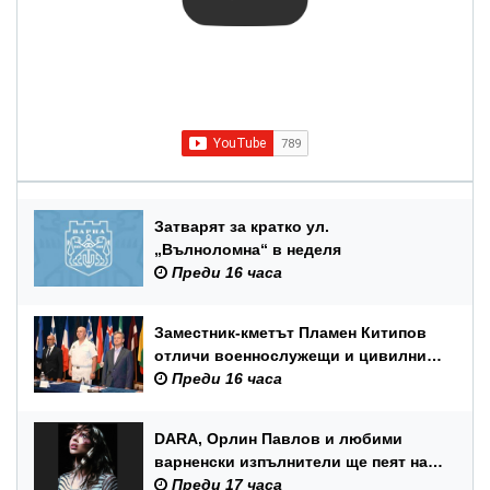
Затварят за кратко ул.
„Вълноломна“ в неделя
Преди 16 часа
Заместник-кметът Пламен Китипов
отличи военнослужещи и цивилни
служители по повод Празника на
Преди 16 часа
ВМС
DARA, Орлин Павлов и любими
варненски изпълнители ще пеят на
празника на Варна
Преди 17 часа