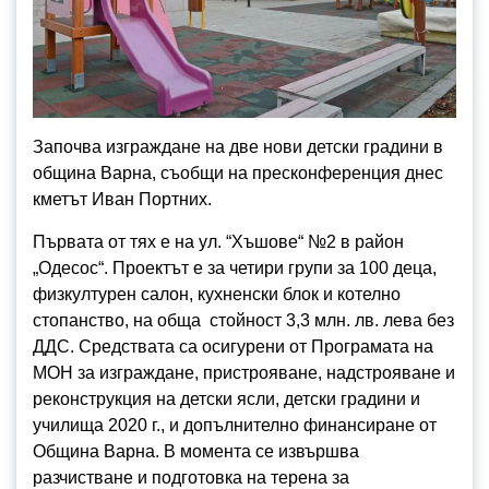
Започва изграждане на две нови детски градини в
община Варна, съобщи на пресконференция днес
кметът Иван Портних.
Първата от тях е на ул. “Хъшове“ №2 в район
„Одесос“. Проектът е за четири групи за 100 деца,
физкултурен салон, кухненски блок и котелно
стопанство, на обща стойност 3,3 млн. лв. лева без
ДДС. Средствата са осигурени от Програмата на
МОН за изграждане, пристрояване, надстрояване и
реконструкция на детски ясли, детски градини и
училища 2020 г., и допълнително финансиране от
Община Варна. В момента се извършва
разчистване и подготовка на терена за