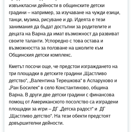
извънкласни дейности в общинските детски
градини – например, за изучаване на чужди езици,
танци, музика, рисуване и др. Идеята е тези
занимания да бъдат достъпни за родителите и
децата на Варна да имат възможност да развиват
своите таланти. Успоредно с това остава и
възможността за ползване на школите към
Общинския детски комплекс.
Кметът посочи още, че предстои изграждането на
три площадки в детските градини „Щастливо
детство“, „Валентина Терешкова“ в Аспарухово и
„Ран Босилек“ в село Константиново, община
Варна. В други две детски градини с финансова
помощ от Американското посолство са изградени
площадки за игри – ДГ „Детска радост“ и ДГ
„Щастливо детство“. На тези обекти предстоят
довършителни дейности.