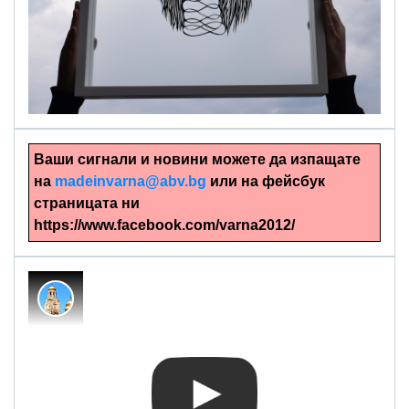
alinapapercut.com
Ръчно изрязани картини
Ваши сигнали и новини можете да изпащате
на
madeinvarna@abv.bg
или на фейсбук
страницата ни
https://www.facebook.com/varna2012/