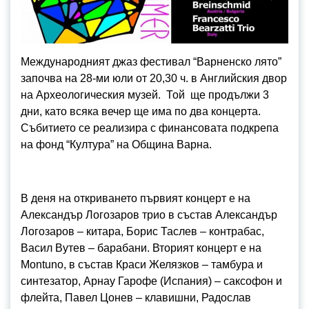
Международният джаз фестивал “Варненско лято”
започва на 28-ми юли от 20,30 ч. в Английския двор
на Археологическия музей. Той ще продължи 3
дни, като всяка вечер ще има по два концерта.
Събитието се реализира с финансовата подкрепа
на фонд “Култура” на Община Варна.
В деня на откриването първият концерт е на
Александър Логозаров трио в състав Александър
Логозаров – китара, Борис Таслев – контрабас,
Васил Вутев – барабани. Вторият концерт е на
Montuno, в състав Краси Желязков – тамбура и
синтезатор, Арнау Гарофе (Испания) – саксофон и
флейта, Павел Цонев – клавишни, Радослав