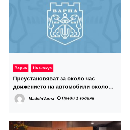
Варна
На Фокус
Преустановяват за около час
движението на автомобили около
Катедралния храм заради
Преди 1 година
MadeInVarna
честването на 3 март