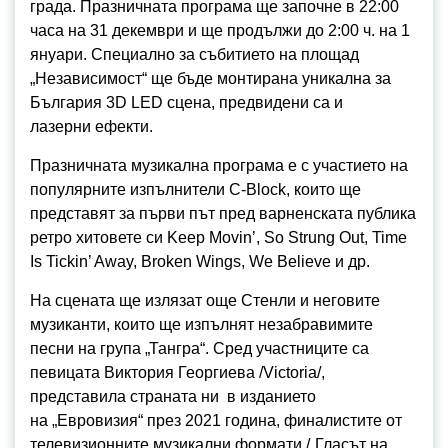
града. Празничната програма ще започне в 22:00
часа на 31 декември и ще продължи до 2:00 ч. на 1
януари. Специално за събитието на площад
„Независимост“ ще бъде монтирана уникална за
България 3D LED сцена, предвидени са и
лазерни ефекти.
Празничната музикална програма е с участието на
популярните изпълнители C-Block, които ще
представят за първи път пред варненската публика
ретро хитовете си Keep Movin’, So Strung Out, Time
Is Tickin’ Away, Broken Wings, We Believe и др.
На сцената ще излязат още Стенли и неговите
музиканти, които ще изпълнят незабравимите
песни на група „Тангра“. Сред участниците са
певицата Виктория Георгиева /Victoria/,
представила страната ни в изданието
на „Евровизия“ през 2021 година, финалистите от
телевизионните музикални формати /„Гласът на