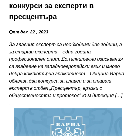
конкурси за експерти в
пресцентъра
пт дек. 22 , 2023
За главния експерт са необходими две години, а
за старши експерта – една година
професионален опит. Допълнителни изисквания
са владеене на западноевропейски език и много
добра компютърна грамотност Община Варна
обявява два конкурса за главен и за старши
експерт в отдел „Пресцентър, връзки с
обществеността и протокол“ към дирекция […]