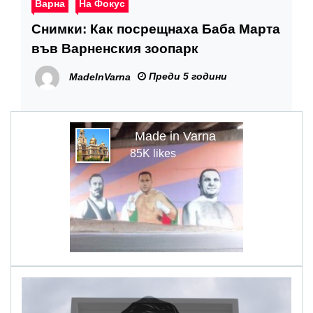
Варна
На Фокус
Снимки: Как посрещнаха Баба Марта
във Варненския зоопарк
Преди 5 години
MadeInVarna
Made in Varna
85K likes