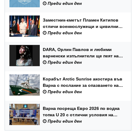
Преди един ден
Заместник-кметът Пламен Китипов
отличи военнослужещи и цивилни
служители по повод Празника на
Преди един ден
ВМС
DARA, Орлин Павлов и любими
варненски изпълнители ще пеят на
празника на Варна
Преди един ден
Корабът Arctic Sunrise акостира във
Варна с послание за опазването на
Черно море
Преди един ден
Варна посреща Евро 2026 по водна
топка U 20 с отлични условия на
състезателните басейни
Преди един ден