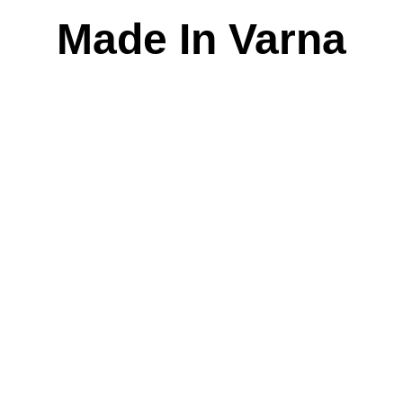
Skip
Made In Varna
to
content