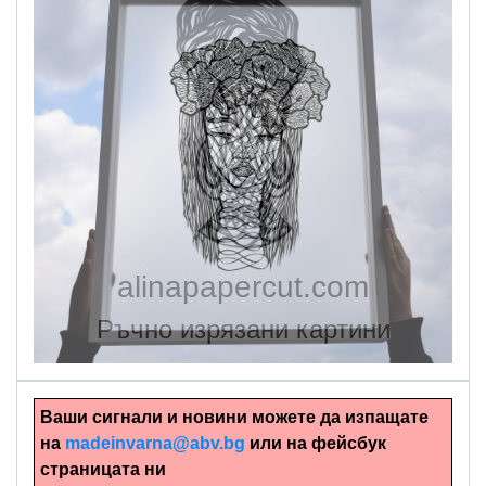
alinapapercut.com
Ръчно изрязани картини
Ваши сигнали и новини можете да изпащате
на
madeinvarna@abv.bg
или на фейсбук
страницата ни