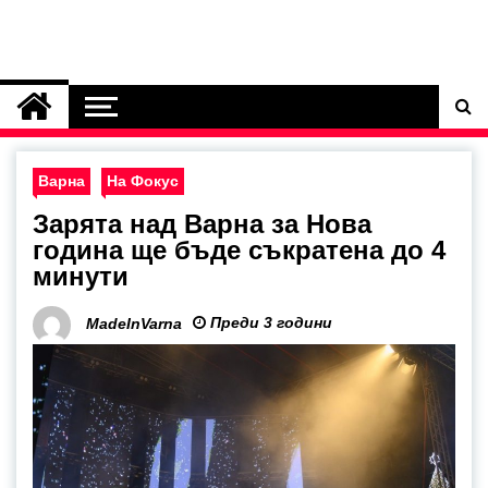
Варна
На Фокус
Зарята над Варна за Нова
година ще бъде съкратена до 4
минути
Преди 3 години
MadeInVarna