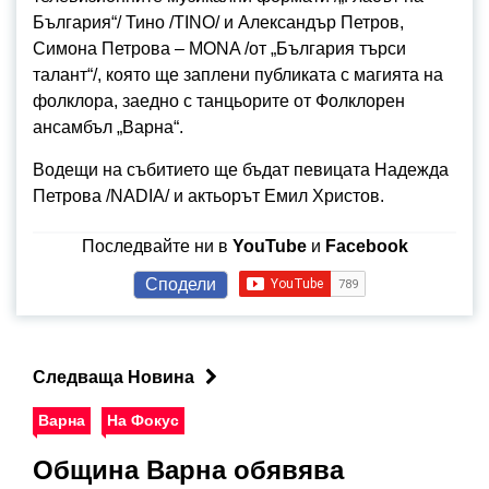
България“/ Тино /TINO/ и Александър Петров,
Симона Петрова – MONA /от „България търси
талант“/, която ще заплени публиката с магията на
фолклора, заедно с танцьорите от Фолклорен
ансамбъл „Варна“.
Водещи на събитието ще бъдат певицата Надежда
Петрова /NADIA/ и актьорът Емил Христов.
Последвайте ни в
YouTube
и
Facebook
Сподели
Следваща Новина
Варна
На Фокус
Община Варна обявява