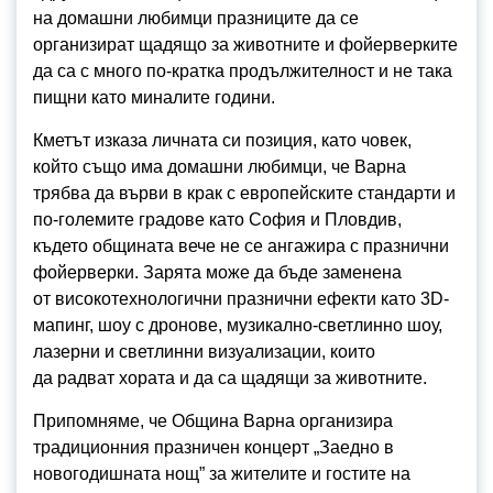
на домашни любимци празниците да се
организират щадящо за животните и фойерверките
да са с много по-кратка продължителност и не така
пищни като миналите години.
Кметът изказа личната си позиция, като човек,
който също има домашни любимци, че Варна
трябва да върви в крак с европейските стандарти и
по-големите градове като София и Пловдив,
където общината вече не се ангажира с празнични
фойерверки. Зарята може да бъде заменена
от високотехнологични празнични ефекти като 3D-
мапинг, шоу с дронове, музикално-светлинно шоу,
лазерни и светлинни визуализации, които
да радват хората и да са щадящи за животните.
Припомняме, че Община Варна организира
традиционния празничен концерт „Заедно в
новогодишната нощ” за жителите и гостите на