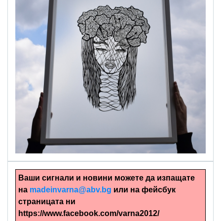
alinapapercut.com
Ръчно изрязани картини
Ваши сигнали и новини можете да изпащате
на
madeinvarna@abv.bg
или на фейсбук
страницата ни
https://www.facebook.com/varna2012/