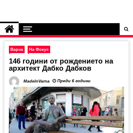
Варна
На Фокус
146 години от рождението на
архитект Дабко Дабков
Преди 6 години
MadeInVarna