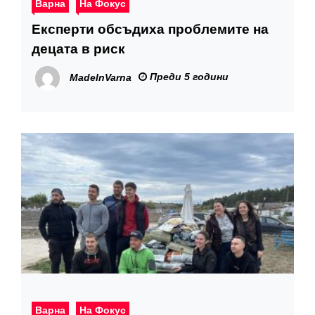
Варна
На Фокус
Експерти обсъдиха проблемите на
децата в риск
Преди 5 години
MadeInVarna
Варна
На Фокус