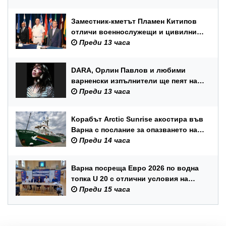
Заместник-кметът Пламен Китипов
отличи военнослужещи и цивилни
служители по повод Празника на
Преди 13 часа
ВМС
DARA, Орлин Павлов и любими
варненски изпълнители ще пеят на
празника на Варна
Преди 13 часа
Корабът Arctic Sunrise акостира във
Варна с послание за опазването на
Черно море
Преди 14 часа
Варна посреща Евро 2026 по водна
топка U 20 с отлични условия на
състезателните басейни
Преди 15 часа