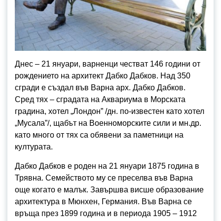
Днес – 21 януари, варненци честват 146 години от
рождението на архитект Дабко Дабков. Над 350
сгради е създал във Варна арх. Дабко Дабков.
Сред тях – сградата на Аквариума в Морската
градина, хотел „Лондон” /дн. по-известен като хотел
„Мусала”/, щабът на Военноморските сили и мн.др.
като много от тях са обявени за паметници на
културата.
Дабко Дабков е роден на 21 януари 1875 година в
Трявна. Семейството му се преселва във Варна
още когато е малък. Завършва висше образование
архитектура в Мюнхен, Германия. Във Варна се
връща през 1899 година и в периода 1905 – 1912