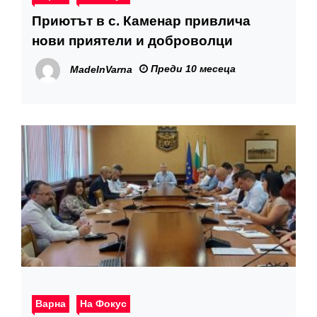
Приютът в с. Каменар привлича
нови приятели и доброволци
Преди 10 месеца
MadeInVarna
Варна
На Фокус