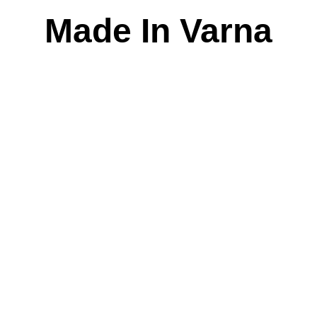
Skip
Made In Varna
to
content