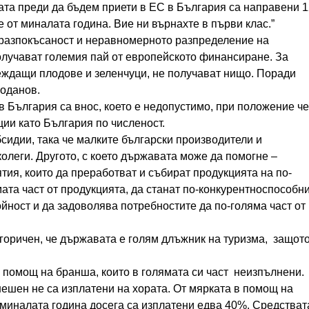
ата преди да бъдем приети в ЕС в България са направени 1
 от миналата година. Вие ни върнахте в първи клас.”
 разпокъсаност и неравномерното разпределение на
получават големия пай от европейското финансиране. За
веждащи плодове и зеленчуци, не получават нищо. Поради
роданов.
в България са внос, което е недопустимо, при положение че
ции като България по численост.
сидии, така че малките български производители и
колеги. Другото, с което държавата може да помогне –
ия, които да преработват и събират продукцията на по-
мата част от продукцията, да станат по-конкурентноспособн
ойност и да задоволява потребностите да по-голяма част от
егоричен, че държавата е голям длъжник на туризма, защот
 помощ на бранша, които в голямата си част неизпълнени.
нешен не са изплатени на хората. От мярката в помощ на
т миналата година досега са изплатени едва 40%. Средстват