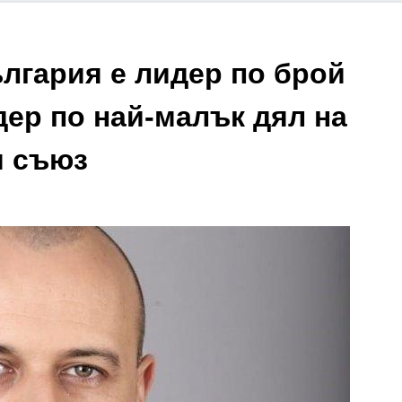
лгария е лидер по брой
дер по най-малък дял на
я съюз