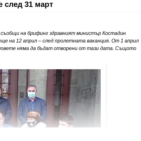
 след 31 март
ва съобщи на брифинг здравният министър Костадин
ще на 12 април – след пролетната ваканция. От 1 април
овете няма да бъдат отворени от тази дата. Същото