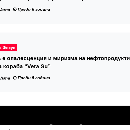
Преди 6 години
Varna
а Фокус
 е опалесценция и миризма на нефтопродукти
а кораба “Vera Su”
Преди 5 години
Varna
Посетители:
7