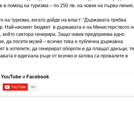
 в помощ на туризма – по 250 лв. на човек на първа линия,
 на туризма, когато дойде на власт: “Държавата трябва
ор. Най-ниският бюджет в държавата е на Министерството н
П, който сектора генерира. Защо човек предприема едно
ре, да посети музей – всичко това е публична държавна
ят в хотелите, да генерират обороти и да плащат данъци, тя
вата е вдигнала ръце от всичко и затова са провалите в
в
YouTube
и
Facebook