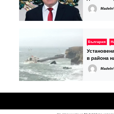
MadeIn
България
Н
Установена
в района н
MadeIn