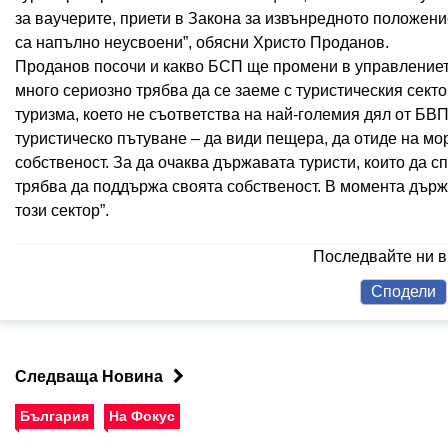
за ваучерите, приети в Закона за извънредното положение
са напълно неусвоени”, обясни Христо Проданов.
Проданов посочи и какво БСП ще промени в управлението
много сериозно трябва да се заеме с туристическия сект
туризма, което не съответства на най-големия дял от БВ
туристическо пътуване – да види пещера, да отиде на мо
собственост. За да очаква държавата туристи, които да сп
трябва да поддържа своята собственост. В момента държа
този сектор”.
Последвайте ни 
Сподели
Следваща Новина
България
На Фокус