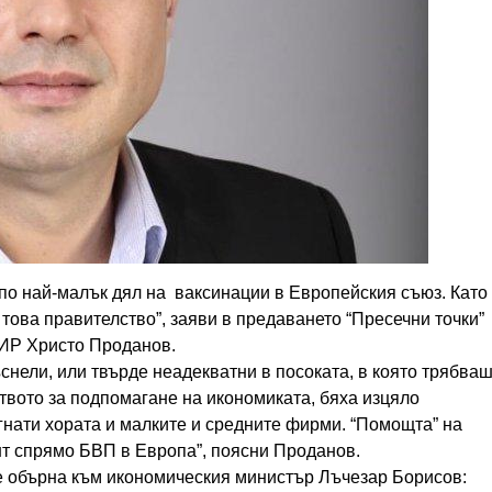
 по най-малък дял на ваксинации в Европейския съюз. Като
 това правителство”, заяви в предаването “Пресечни точки”
МИР Христо Проданов.
снели, или твърде неадекватни в посоката, в която трябва
твото за подпомагане на икономиката, бяха изцяло
гнати хората и малките и средните фирми. “Помощта” на
нт спрямо БВП в Европа”, поясни Проданов.
се обърна към икономическия министър Лъчезар Борисов: