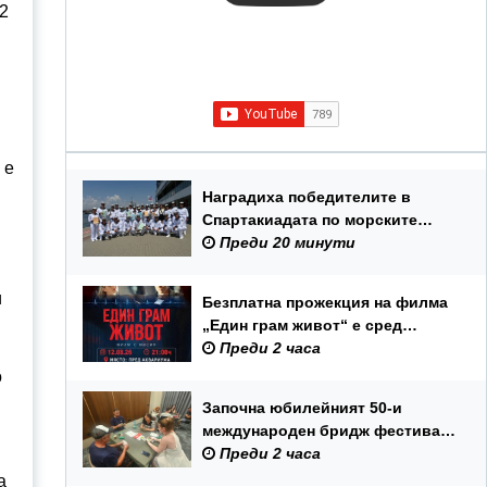
2
 е
Наградиха победителите в
Спартакиадата по морските
спортове на Военноморските
Преди 20 минути
сили
и
Безплатна прожекция на филма
„Един грам живот“ е сред
събитията за Международния
Преди 2 часа
ден на младежта във Варна
о
Започна юбилейният 50-и
международен бридж фестивал
„Варна“
Преди 2 часа
а