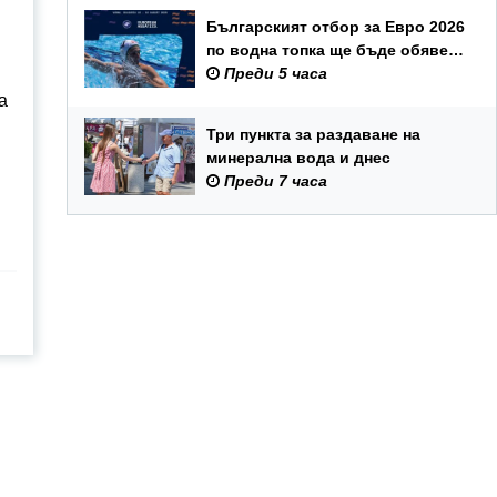
Българският отбор за Евро 2026
по водна топка ще бъде обявен
на 7 август
Преди 5 часа
а
Три пункта за раздаване на
минерална вода и днес
Преди 7 часа