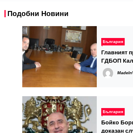
Подобни Новини
България
Главният п
ГДБОП Кал
MadeIn
България
Бойко Бори
доказан сл