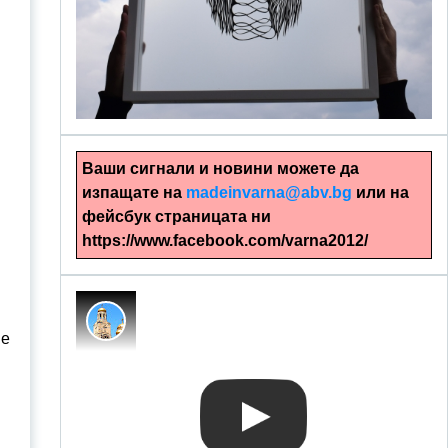
alinapapercut.com
Ръчно изрязани картини
Ваши сигнали и новини можете да
изпащате на
madeinvarna@abv.bg
или на
фейсбук страницата ни
https://www.facebook.com/varna2012/
ше