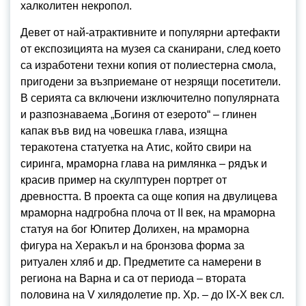
халколитен некропол.
Девет от най-атрактивните и популярни артефакти
от експозицията на музея са сканирани, след което
са изработени техни копия от полиестерна смола,
пригодени за възприемане от незрящи посетители.
В серията са включени изключително популярната
и разпознаваема „Богиня от езерото“ – глинен
капак във вид на човешка глава, изящна
теракотена статуетка на Атис, който свири на
сиринга, мраморна глава на римлянка – рядък и
красив пример на скулптурен портрет от
древността. В проекта са още копия на двулицева
мраморна надгробна плоча от II век, на мраморна
статуя на бог Юпитер Долихен, на мраморна
фигура на Херакъл и на бронзова форма за
ритуален хляб и др. Предметите са намерени в
региона на Варна и са от периода – втората
половина на V хилядолетие пр. Хр. – до IX-X век сл.