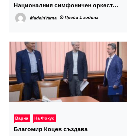
Националния симфоничен оркестър
на Румъния
Преди 1 година
MadeInVarna
Варна
На Фокус
Благомир Коцев създава