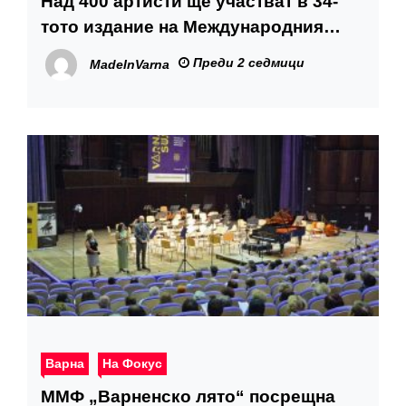
Над 400 артисти ще участват в 34-
тото издание на Международния
фолклорен фестивал „Варненско
Преди 2 седмици
MadeInVarna
лято“
Варна
На Фокус
ММФ „Варненско лято“ посрещна