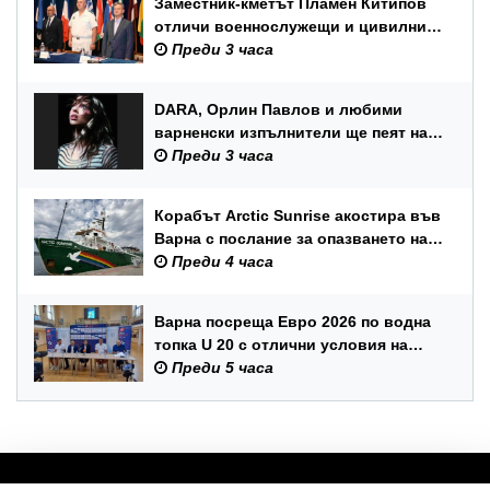
Заместник-кметът Пламен Китипов
отличи военнослужещи и цивилни
служители по повод Празника на
Преди 3 часа
ВМС
DARA, Орлин Павлов и любими
варненски изпълнители ще пеят на
празника на Варна
Преди 3 часа
Корабът Arctic Sunrise акостира във
Варна с послание за опазването на
Черно море
Преди 4 часа
Варна посреща Евро 2026 по водна
топка U 20 с отлични условия на
състезателните басейни
Преди 5 часа