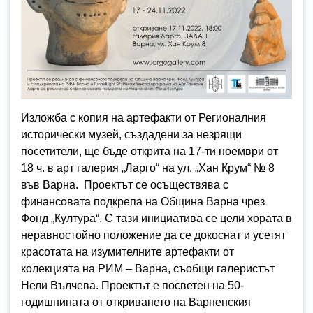
Изложба с копия на артефакти от Регионалния
исторически музей, създадени за незрящи
посетители, ще бъде открита на 17-ти ноември от
18 ч. в арт галерия „Ларго“ на ул. „Хан Крум“ № 8
във Варна. Проектът се осъществява с
финансовата подкрепа на Община Варна чрез
Фонд „Култура“. С тази инициатива се цели хората в
неравностойно положение да се докоснат и усетят
красотата на изумителните артефакти от
колекцията на РИМ – Варна, съобщи галеристът
Нели Вълчева. Проектът е посветен на 50-
годишнината от откриването на Варненския