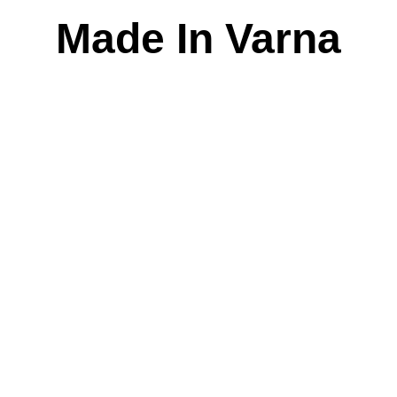
Skip
Made In Varna
to
content