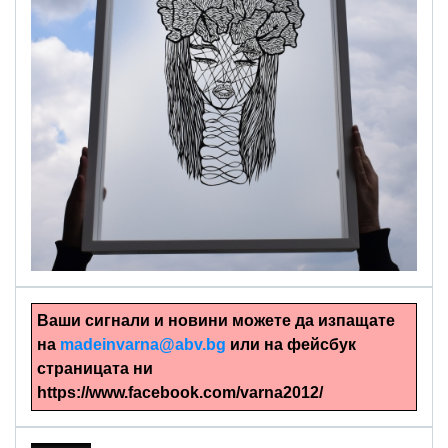
alinapapercut.com
Ръчно изрязани картини
Ваши сигнали и новини можете да изпащате
на
madeinvarna@abv.bg
или на фейсбук
страницата ни
https://www.facebook.com/varna2012/