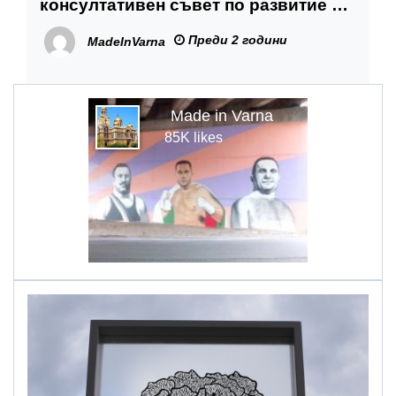
консултативен съвет по развитие на
градската среда към кмета
Преди 2 години
MadeInVarna
Made in Varna
85K likes