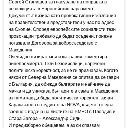
Сергей Станишев за гласуване на поправка в
резолюцията в Европейския парламент.
Документът визира като провокативни изказвания
на правителствени представители у нас по адрес
на Скопие. Според европейските социалисти тези
провокации трябвало да бъдат осъдени, понеже
погазвали Договора за добросъседство с
Македония.
Очевидно визират мои изказвания, коментира
вицепремиерът. Тези безсмислици, наречени
политическа коректност, аз не ги признавам. Когато
някой от Северна Македония се опитва да се гаври
с България, да обижда българите и най-вече да
мачка и да унижава българите в самата Македония,
аз няма как да бъда политически коректен, заяви
Каракачанов в студиото на NOVA, където гостува
заедно с водача на листите на ВМРО в Пловдив и
Стара Загора – Александър Сиди.
И предизборно обещавам, а аз си спазвам