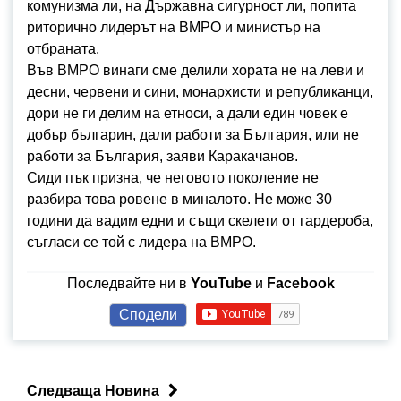
комунизма ли, на Държавна сигурност ли, попита
риторично лидерът на ВМРО и министър на
отбраната.
Във ВМРО винаги сме делили хората не на леви и
десни, червени и сини, монархисти и републиканци,
дори не ги делим на етноси, а дали един човек е
добър българин, дали работи за България, или не
работи за България, заяви Каракачанов.
Сиди пък призна, че неговото поколение не
разбира това ровене в миналото. Не може 30
години да вадим едни и същи скелети от гардероба,
съгласи се той с лидера на ВМРО.
Последвайте ни в
YouTube
и
Facebook
Сподели
Следваща Новина