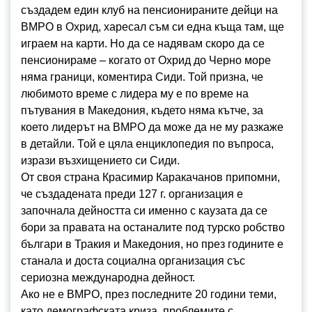
създадем един клуб на пенсионираните дейци на
ВМРО в Охрид, харесал съм си една къща там, ще
играем на карти. Но да се надявам скоро да се
пенсионираме – когато от Охрид до Черно море
няма граници, коментира Сиди. Той призна, че
любимото време с лидера му е по време на
пътувания в Македония, където няма кътче, за
което лидерът на ВМРО да може да не му разкаже
в детайли. Той е цяла енциклопедия по въпроса,
изрази възхищението си Сиди.
От своя страна Красимир Каракачанов припомни,
че създадената преди 127 г. организация е
започнала дейността си именно с каузата да се
бори за правата на останалите под турско робство
българи в Тракия и Македония, но през годините е
станала и доста социална организация със
сериозна международна дейност.
Ако не е ВМРО, през последните 20 години теми,
като демографската криза, проблемите с