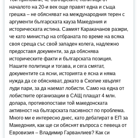
началото на 20-и век още правят една и съща
грешка – не обясняват на международния терен с
аргументи българската кауза Македония и
историческата истина. Самият Каракачанов разкри,
че като министър на отбраната по време на всяка
своя среща със свой западен колега, надлежно
предоставя документи, за да обяснява
историческите факти и българската позиция.
Нашите политици и тогава, и сега смятат,
документите са ясни, историята е ясна и няма
нужда да се обясняват, докато в Скопие хвърлят
луди пари, за да наемат лобисти. Само на една от
лобистките организации в САЩ плащат 4 млн.
долара, противопостави той македонската
активност на българската пасивност по проблема.
Много ми е интересно днес, като дебатират в ЕП за
Македония, как ще си обяснят въпроса с певеца от
Евровизия – Владимир Гарванлиев? Как си