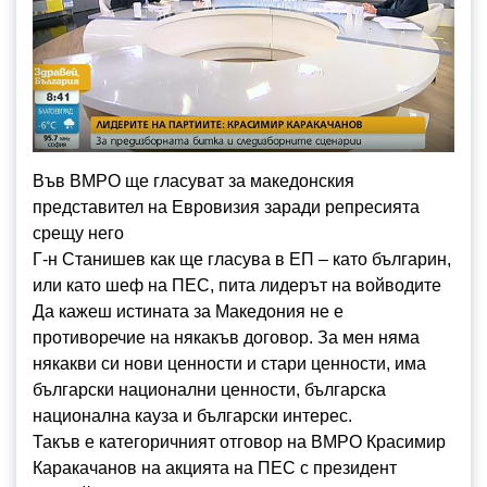
Във ВМРО ще гласуват за македонския
представител на Евровизия заради репресията
срещу него
Г-н Станишев как ще гласува в ЕП – като българин,
или като шеф на ПЕС, пита лидерът на войводите
Да кажеш истината за Македония не е
противоречие на някакъв договор. За мен няма
някакви си нови ценности и стари ценности, има
български национални ценности, българска
национална кауза и български интерес.
Такъв е категоричният отговор на ВМРО Красимир
Каракачанов на акцията на ПЕС с президент