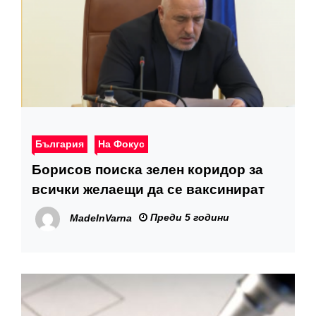
България
На Фокус
Борисов поиска зелен коридор за
всички желаещи да се ваксинират
Преди 5 години
MadeInVarna