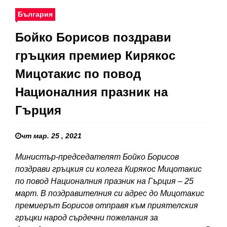
България
Бойко Борисов поздрави
гръцкия премиер Кирякос
Мицотакис по повод
Националния празник на
Гърция
чт мар. 25 , 2021
Министър-председателят Бойко Борисов
поздрави гръцкия си колега Кирякос Мицотакис
по повод Националния празник на Гърция – 25
март. В поздравителния си адрес до Мицотакис
премиерът Борисов отправя към приятелския
гръцки народ сърдечни пожелания за