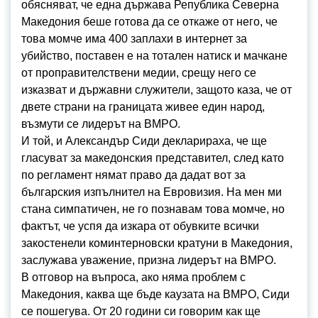
обясняват, че една държава Република Северна
Македония беше готова да се откаже от него, че
това момче има 400 заплахи в интернет за
убийство, поставен е на тотален натиск и мачкане
от проправителствени медии, срещу него се
изказват и държавни служители, защото каза, че от
двете страни на границата живее един народ,
възмути се лидерът на ВМРО.
И той, и Александър Сиди декларираха, че ще
гласуват за македонския представител, след като
по регламент нямат право да дадат вот за
българския изпълнител на Евровизия. На мен ми
стана симпатичен, не го познавам това момче, но
фактът, че успя да изкара от обувките всички
закостенели коминтерновски кратуни в Македония,
заслужава уважение, призна лидерът на ВМРО.
В отговор на въпроса, ако няма проблем с
Македония, каква ще бъде каузата на ВМРО, Сиди
се пошегува. От 20 години си говорим как ще