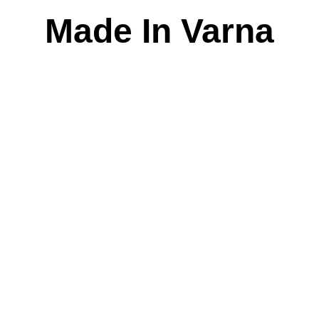
Skip
Made In Varna
to
content