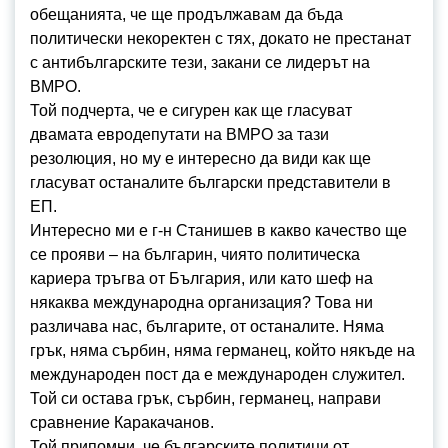
обещанията, че ще продължавам да бъда
политически некоректен с тях, докато не престанат
с антибългарските тези, закани се лидерът на
ВМРО.
Той подчерта, че е сигурен как ще гласуват
двамата евродепутати на ВМРО за тази
резолюция, но му е интересно да види как ще
гласуват останалите български представители в
ЕП.
Интересно ми е г-н Станишев в какво качество ще
се прояви – на българин, чиято политическа
кариера тръгва от България, или като шеф на
някаква международна организация? Това ни
различава нас, българите, от останалите. Няма
грък, няма сърбин, няма германец, който някъде на
международен пост да е международен служител.
Той си остава грък, сърбин, германец, направи
сравнение Каракачанов.
Той припомни, че българските политици от