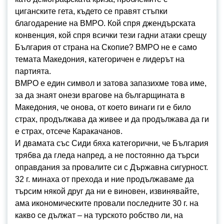
циганските гета, където се правят стъпки
благодарение на ВМРО. Кой спря джендърската
конвенция, кой спря всички тези гадни атаки срещу
България от страна на Скопие? ВМРО не е само
темата Македония, категоричен е лидерът на
партията.
ВМРО е един символ и затова запазихме това име,
за да знаят онези врагове на българщината в
Македония, че онова, от което винаги ги е било
страх, продължава да живее и да продължава да ги
е страх, отсече Каракачанов.
И двамата със Сиди бяха категорични, че България
трябва да гледа напред, а не постоянно да търси
оправдания за провалите си с Държавна сигурност.
32 г. минаха от прехода и ние продължаваме да
търсим някой друг да ни е виновен, извинявайте,
ама икономическите провали последните 30 г. на
какво се дължат – на турското робство ли, на