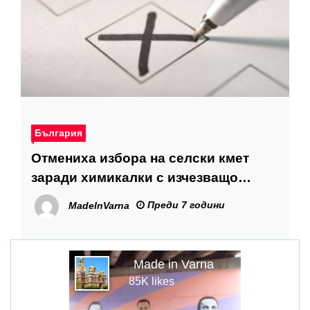
България
Отмениха избора на селски кмет
заради химикалки с изчезващо
мастило
Преди 7 години
MadeInVarna
Made in Varna
85K likes