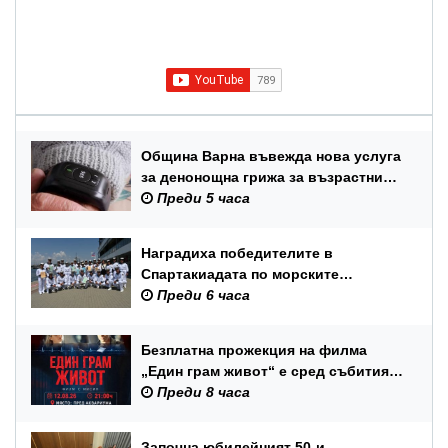
Община Варна въвежда нова услуга
за денонощна грижа за възрастни
хора и лица с трайни увреждания
Преди 5 часа
Наградиха победителите в
Спартакиадата по морските
спортове на Военноморските сили
Преди 6 часа
Безплатна прожекция на филма
„Един грам живот“ е сред събитията
за Международния ден на младежта
Преди 8 часа
във Варна
Започна юбилейният 50-и