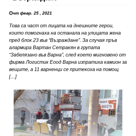
чт февр. 25 , 2021
Това са част от лицата на днешните герои,
които помогнаха на останала на улицата жена
пред блок 23 във “Възраждане”. За случая пръв
алармира Вартан Сетракян в групата
“Забелязано във Варна”, след което мигновено от
фирма Логистик Еоод Варна изпратиха камион за
вещите, а 11 варненци се притекоха на помощ
[…]