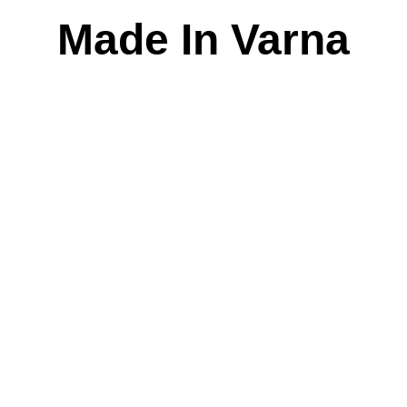
Skip
Made In Varna
to
content