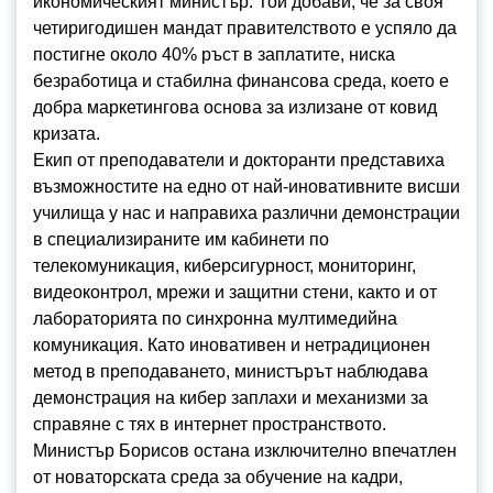
икономическият министър. Той добави, че за своя
четиригодишен мандат правителството е успяло да
постигне около 40% ръст в заплатите, ниска
безработица и стабилна финансова среда, което е
добра маркетингова основа за излизане от ковид
кризата.
Екип от преподаватели и докторанти представиха
възможностите на едно от най-иновативните висши
училища у нас и направиха различни демонстрации
в специализираните им кабинети по
телекомуникация, киберсигурност, мониторинг,
видеоконтрол, мрежи и защитни стени, както и от
лабораторията по синхронна мултимедийна
комуникация. Като иновативен и нетрадиционен
метод в преподаването, министърът наблюдава
демонстрация на кибер заплахи и механизми за
справяне с тях в интернет пространството.
Министър Борисов остана изключително впечатлен
от новаторската среда за обучение на кадри,