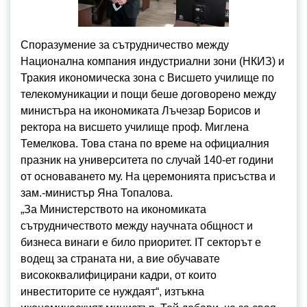
Споразумение за сътрудничество между
Национална компания индустриални зони (НКИЗ) и
Тракия икономическа зона с Висшето училище по
телекомуникации и пощи беше договорено между
министъра на икономиката Лъчезар Борисов и
ректора на висшето училище проф. Миглена
Темелкова. Това стана по време на официалния
празник на университета по случай 140-ет години
от основаването му. На церемонията присъства и
зам.-министър Яна Топалова.
„За Министерството на икономиката
сътрудничеството между научната общност и
бизнеса винаги е било приоритет. IT секторът е
водещ за страната ни, а вие обучавате
висококвалифицирани кадри, от които
инвеститорите се нуждаят“, изтъкна