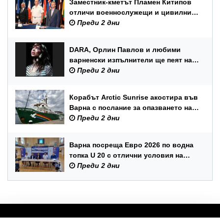
Заместник-кметът Пламен Китипов
отличи военнослужещи и цивилни
служители по повод Празника на
Преди 2 дни
ВМС
DARA, Орлин Павлов и любими
варненски изпълнители ще пеят на
празника на Варна
Преди 2 дни
Корабът Arctic Sunrise акостира във
Варна с послание за опазването на
Черно море
Преди 2 дни
Варна посреща Евро 2026 по водна
топка U 20 с отлични условия на
състезателните басейни
Преди 2 дни