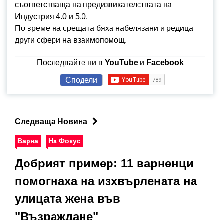
съответстваща на предизвикателствата на
Индустрия 4.0 и 5.0.
По време на срещата бяха набелязани и редица
други сфери на взаимопомощ.
Последвайте ни в
YouTube
и
Facebook
Сподели
Следваща Новина
Варна
На Фокус
Добрият пример: 11 варненци
помогнаха на изхвърлената на
улицата жена във
"Възраждане"