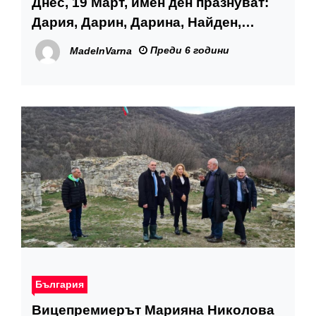
Днес, 19 Март, имен ден празнуват:
Дария, Дарин, Дарина, Найден,
Найдa
Преди 6 години
MadeInVarna
България
Вицепремиерът Марияна Николова