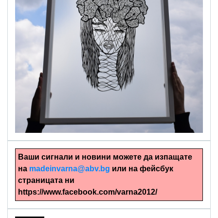
alinapapercut.com
Ръчно изрязани картини
Ваши сигнали и новини можете да изпащате
на
madeinvarna@abv.bg
или на фейсбук
страницата ни
https://www.facebook.com/varna2012/