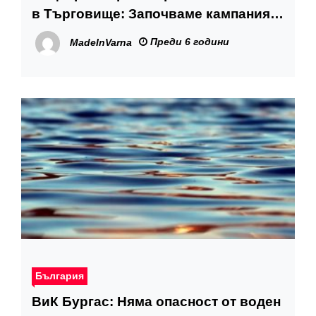
в Търговище: Започваме кампания
за популяризиране на културно-
Преди 6 години
MadeInVarna
историческия туризъм
България
ВиК Бургас: Няма опасност от воден