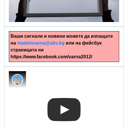
alinapapercut.com
Ръчно изрязани картини
Ваши сигнали и новини можете да изпащате
на
madeinvarna@abv.bg
или на фейсбук
страницата ни
https://www.facebook.com/varna2012/