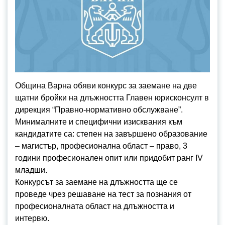
Община Варна обяви конкурс за заемане на две
щатни бройки на длъжността Главен юрисконсулт в
дирекция “Правно-нормативно обслужване”.
Минималните и специфични изисквания към
кандидатите са: степен на завършено образование
– магистър, професионална област – право, 3
години професионален опит или придобит ранг IV
младши.
Конкурсът за заемане на длъжността ще се
проведе чрез решаване на тест за познания от
професионалната област на длъжността и
интервю.