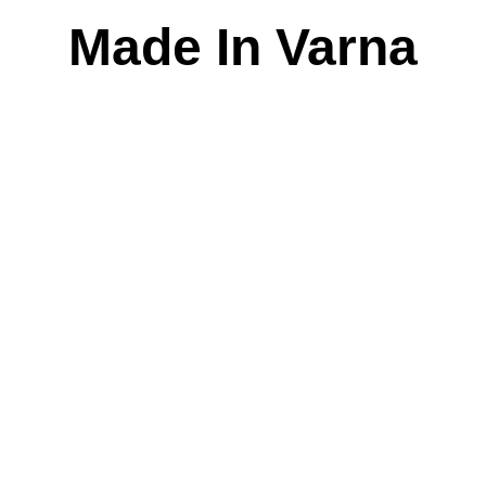
Skip
Made In Varna
to
content