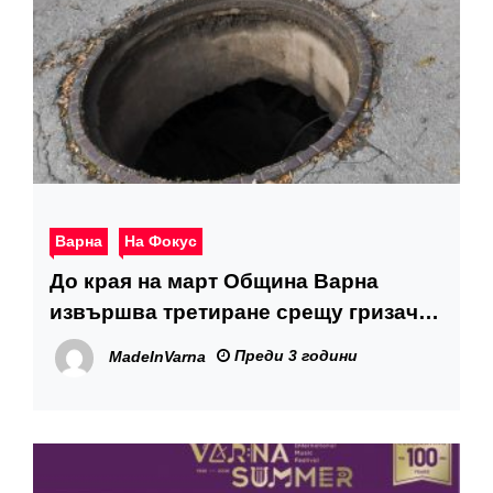
Варна
На Фокус
До края на март Община Варна
извършва третиране срещу гризачи,
ще се обработят близо 12 хиляди
Преди 3 години
MadeInVarna
шахти