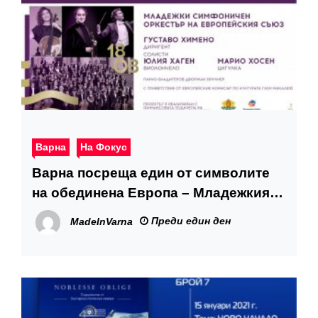
Варна
На Фокус
Варна посреща един от символите
на обединена Европа – Младежкия
симфоничен оркестър на ЕС
Преди един ден
MadeInVarna