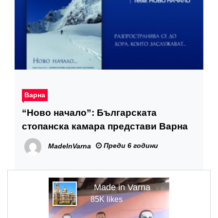
Варна
“Ново начало”: Българската
стопанска камара представи Варна
Преди 6 години
MadeInVarna
Made in Varna
85K likes