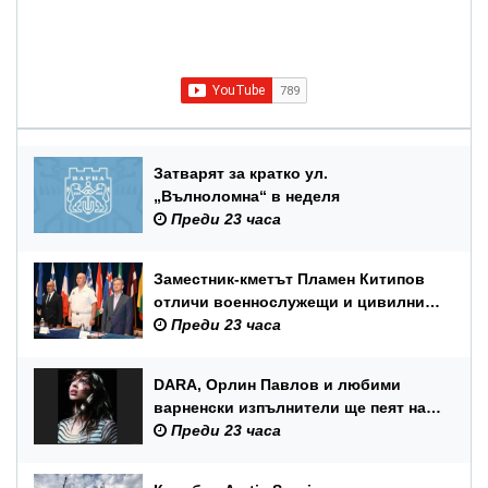
Затварят за кратко ул.
„Вълноломна“ в неделя
Преди 23 часа
Заместник-кметът Пламен Китипов
отличи военнослужещи и цивилни
служители по повод Празника на
Преди 23 часа
ВМС
DARA, Орлин Павлов и любими
варненски изпълнители ще пеят на
празника на Варна
Преди 23 часа