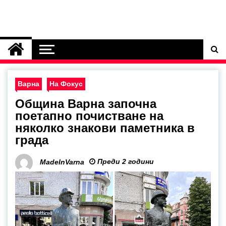
Варна
На Фокус
Община Варна започна
поетапно почистване на
няколко знакови паметника в
града
Преди 2 години
MadeInVarna