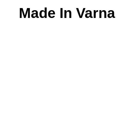
Skip
Made In Varna
to
content