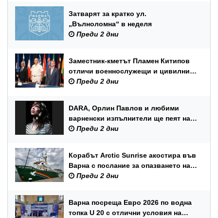
Затварят за кратко ул.
„Вълноломна“ в неделя
Преди 2 дни
Заместник-кметът Пламен Китипов
отличи военнослужещи и цивилни
служители по повод Празника на
Преди 2 дни
ВМС
DARA, Орлин Павлов и любими
варненски изпълнители ще пеят на
празника на Варна
Преди 2 дни
Корабът Arctic Sunrise акостира във
Варна с послание за опазването на
Черно море
Преди 2 дни
Варна посреща Евро 2026 по водна
топка U 20 с отлични условия на