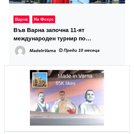
Варна
На Фокус
Във Варна започна 11-ят
международен турнир по
пожароприложен спорт за купа
Преди 10 месеца
MadeInVarna
„Одесос“
Made in Varna
85K likes