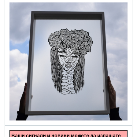
alinapapercut.com
Ръчно изрязани картини
Ваши сигнали и новини можете да изпащате