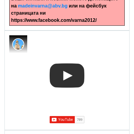
на
madeinvarna@abv.bg
или на фейсбук
страницата ни
https://www.facebook.com/varna2012/