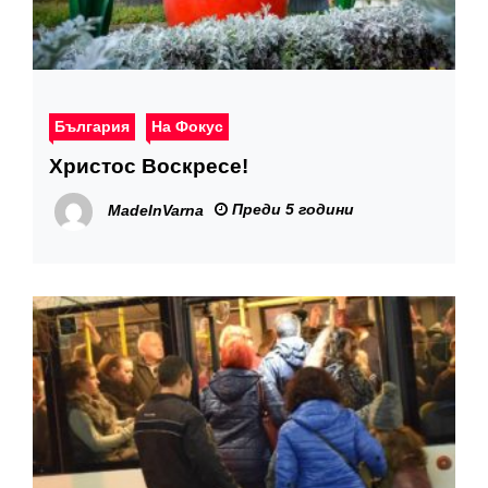
България
На Фокус
Христос Воскресе!
Преди 5 години
MadeInVarna