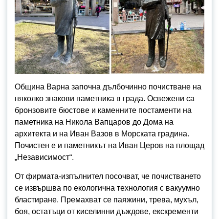
Община Варна започна дълбочинно почистване на
няколко знакови паметника в града. Освежени са
бронзовите бюстове и каменните постаменти на
паметника на Никола Вапцаров до Дома на
архитекта и на Иван Вазов в Морската градина.
Почистен е и паметникът на Иван Церов на площад
„Независимост“.
От фирмата-изпълнител посочват, че почистването
се извършва по екологична технология с вакуумно
бластиране. Премахват се паяжини, трева, мухъл,
боя, остатъци от киселинни дъждове, екскременти