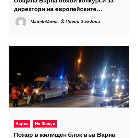
Община Варна обяви конкурси за
директори на европейските
програми и на контрола, както и за
Преди 3 години
MadeInVarna
началник на отдел „Земеделие“
Варна
На Фокус
Пожар в жилищен блок във Варна