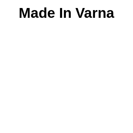
Skip
Made In Varna
to
content