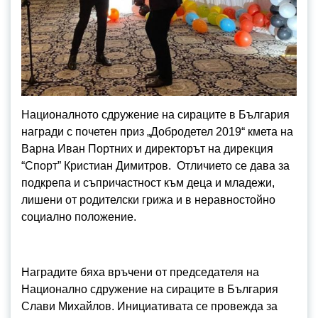
Националното сдружение на сираците в България
награди с почетен приз „Добродетел 2019“ кмета на
Варна Иван Портних и директорът на дирекция
“Спорт” Кристиан Димитров. Отличието се дава за
подкрепа и съпричастност към деца и младежи,
лишени от родителски грижа и в неравностойно
социално положение.
Наградите бяха връчени от председателя на
Национално сдружение на сираците в България
Слави Михайлов. Инициативата се провежда за