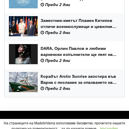
Преди 2 дни
Заместник-кметът Пламен Китипов
отличи военнослужещи и цивилни
служители по повод Празника на
Преди 2 дни
ВМС
DARA, Орлин Павлов и любими
варненски изпълнители ще пеят на
празника на Варна
Преди 2 дни
Корабът Arctic Sunrise акостира във
Варна с послание за опазването на
Черно море
Преди 2 дни
На страниците на MadeInVarna използваме бисквитки, прочетете нашите
политика на поверителност
за да научите повече.
Настройки