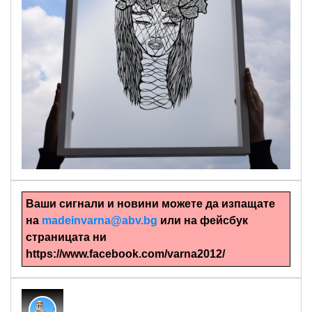
alinapapercut.com
Ръчно изрязани картини
Ваши сигнали и новини можете да изпащате
на
madeinvarna@abv.bg
или на фейсбук
страницата ни
https://www.facebook.com/varna2012/