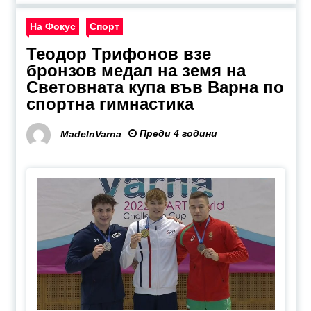
На Фокус
Спорт
Теодор Трифонов взе
бронзов медал на земя на
Световната купа във Варна по
спортна гимнастика
Преди 4 години
MadeInVarna