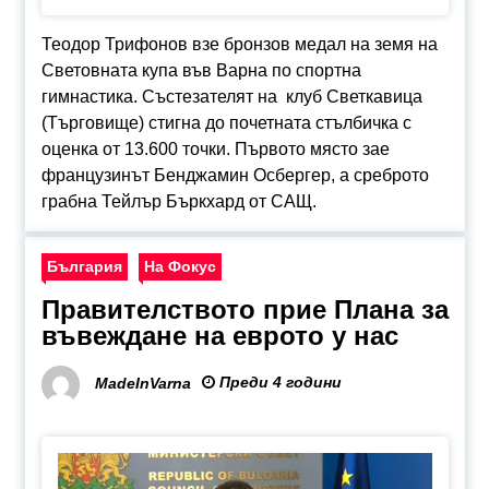
Теодор Трифонов взе бронзов медал на земя на
Световната купа във Варна по спортна
гимнастика. Състезателят на клуб Светкавица
(Търговище) стигна до почетната стълбичка с
оценка от 13.600 точки. Първото място зае
французинът Бенджамин Осбергер, а среброто
грабна Тейлър Бъркхард от САЩ.
България
На Фокус
Правителството прие Плана за
въвеждане на еврото у нас
Преди 4 години
MadeInVarna