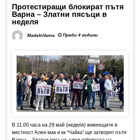
Протестиращи блокират пътя
Варна – Златни пясъци в
неделя
Преди 4 години
MadeInVarna
В 11.00 часа на 29 май (неделя) живеещите в
местност Ален мак и кк “Чайка” ще затворят пътя
Варна – Златни пясъци, след отбивката на