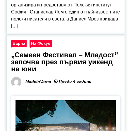
организира и предоставя от Полския институт –
София. Станислав Лем е един от най-известните
полски писатели в света, а Даниел Мроз придава
[…]
Варна
На Фокус
„Семеен Фестивал – Младост”
започва през първия уикенд
на юни
Преди 4 години
MadeInVarna