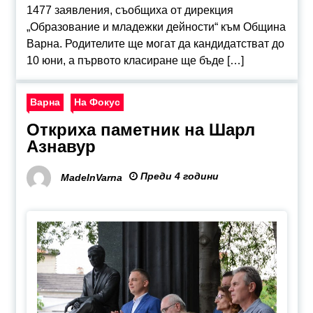
1477 заявления, съобщиха от дирекция
„Образование и младежки дейности“ към Община
Варна. Родителите ще могат да кандидатстват до
10 юни, а първото класиране ще бъде […]
Варна
На Фокус
Откриха паметник на Шарл
Азнавур
Преди 4 години
MadeInVarna