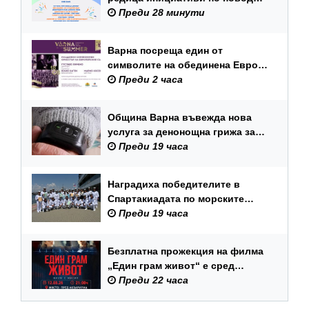
Международния ден на
Преди 28 минути
младежта – 12 август
Варна посреща един от
символите на обединена Европа
– Младежкия симфоничен
Преди 2 часа
оркестър на ЕС
Община Варна въвежда нова
услуга за денонощна грижа за
възрастни хора и лица с трайни
Преди 19 часа
увреждания
Наградиха победителите в
Спартакиадата по морските
спортове на Военноморските
Преди 19 часа
сили
Безплатна прожекция на филма
„Един грам живот“ е сред
събитията за Международния
Преди 22 часа
ден на младежта във Варна