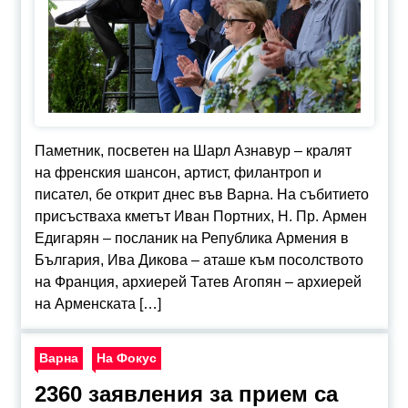
Паметник, посветен на Шарл Азнавур – кралят
на френския шансон, артист, филантроп и
писател, бе открит днес във Варна. На събитието
присъстваха кметът Иван Портних, Н. Пр. Армен
Едигарян – посланик на Република Армения в
България, Ива Дикова – аташе към посолството
на Франция, архиерей Татев Агопян – архиерей
на Арменската […]
Варна
На Фокус
2360 заявления за прием са