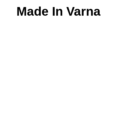
Skip
Made In Varna
to
content