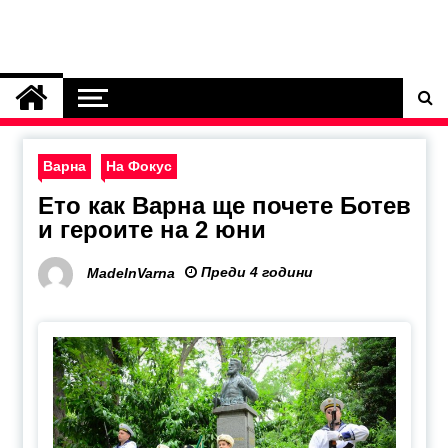
Варна
На Фокус
Ето как Варна ще почете Ботев
и героите на 2 юни
Преди 4 години
MadeInVarna