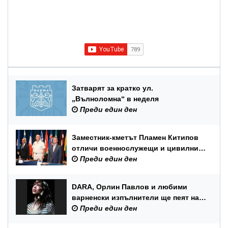
Затварят за кратко ул.
„Вълноломна“ в неделя
Преди един ден
Заместник-кметът Пламен Китипов
отличи военнослужещи и цивилни
служители по повод Празника на
Преди един ден
ВМС
DARA, Орлин Павлов и любими
варненски изпълнители ще пеят на
празника на Варна
Преди един ден