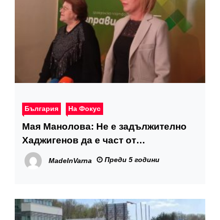
България
На Фокус
Мая Манолова: Не е задължително
Хаджигенов да е част от
парламентарната група на „Изправи
Преди 5 години
MadeInVarna
се! Мутри вън!“