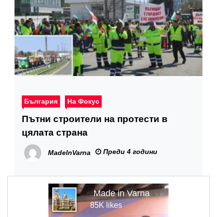
България
На Фокус
Пътни строители на протести в
цялата страна
Преди 4 години
MadeInVarna
Made in Varna
85K likes