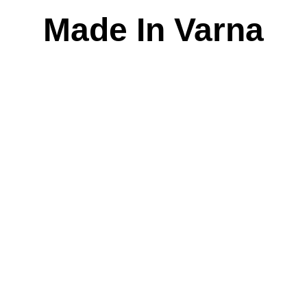
Skip
Made In Varna
to
content