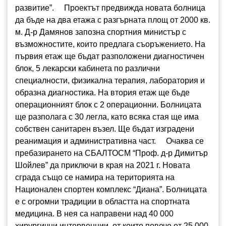
развитие”. Проектът предвижда новата болница
да бъде на два етажа с разгърната площ от 2000 кв.
м. Д-р Дамянов запозна спортния министър с
възможностите, които предлага съоръжението. На
първия етаж ще бъдат разположени диагностичен
блок, 5 лекарски кабинета по различни
специалности, физикална терапия, лаборатория и
образна диагностика. На втория етаж ще бъде
операционният блок с 2 операционни. Болницата
ще разполага с 30 легла, като всяка стая ще има
собствен санитарен възел. Ще бъдат изградени
реанимация и административна част. Очаква се
пребазирането на СБАЛТОСМ “Проф. д-р Димитър
Шойлев” да приключи в края на 2021 г. Новата
сграда също се намира на територията на
Национален спортен комплекс “Диана”. Болницата
е с огромни традиции в областта на спортната
медицина. В нея са направени над 40 000
хирургични интервенции, от които повече от 25 000