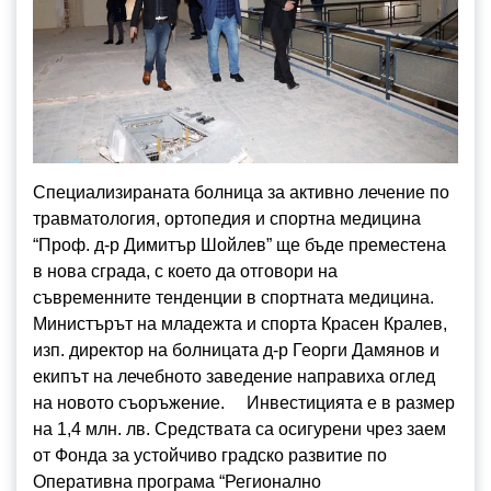
Специализираната болница за активно лечение по
травматология, ортопедия и спортна медицина
“Проф. д-р Димитър Шойлев” ще бъде преместена
в нова сграда, с което да отговори на
съвременните тенденции в спортната медицина.
Министърът на младежта и спорта Красен Кралев,
изп. директор на болницата д-р Георги Дамянов и
екипът на лечебното заведение направиха оглед
на новото съоръжение. Инвестицията е в размер
на 1,4 млн. лв. Средствата са осигурени чрез заем
от Фонда за устойчиво градско развитие по
Оперативна програма “Регионално