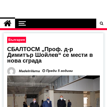
България
СБАЛТОСМ „Проф. д-р
Димитър Шойлев“ се мести в
нова сграда
Преди 5 години
MadeInVarna