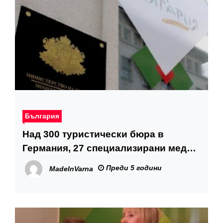
България
Над 300 туристически бюра в
Германия, 27 специализирани медии
и 77 туристически оператори бяха
Преди 5 години
MadeInVarna
информирани за мерките за
сигурност и безопасност на
България