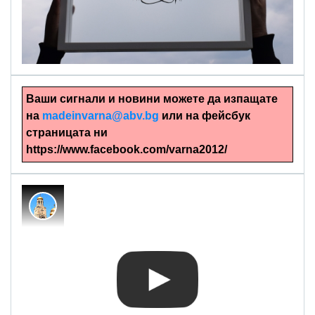
alinapapercut.com
Ръчно изрязани картини
Ваши сигнали и новини можете да изпащате
на
madeinvarna@abv.bg
или на фейсбук
страницата ни
https://www.facebook.com/varna2012/