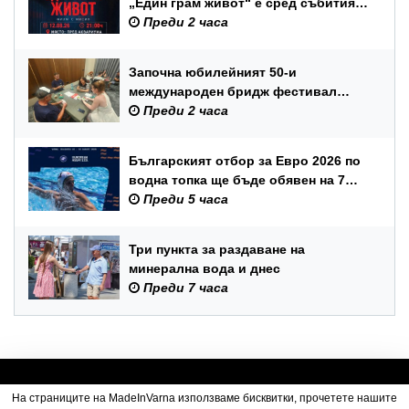
„Един грам живот“ е сред събитията
за Международния ден на младежта
Преди 2 часа
във Варна
Започна юбилейният 50-и
международен бридж фестивал
„Варна“
Преди 2 часа
Българският отбор за Евро 2026 по
водна топка ще бъде обявен на 7
август
Преди 5 часа
Три пункта за раздаване на
минерална вода и днес
Преди 7 часа
На страниците на MadeInVarna използваме бисквитки, прочетете нашите