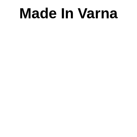
Skip
Made In Varna
to
content