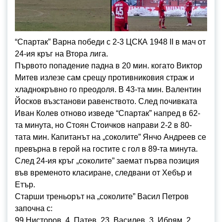
“Спартак” Варна победи с 2-3 ЦСКА 1948 II в мач от
24-ия кръг на Втора лига.
Първото попадение падна в 20 мин. когато Виктор
Митев излезе сам срещу противниковия страж и
хладнокръвно го преодоля. В 43-та мин. Валентин
Йосков възстанови равенството. След почивката
Иван Колев отново изведе “Спартак” напред в 62-
та минута, но Стоян Стоичков направи 2-2 в 80-
тата мин. Капитанът на „соколите” Янчо Андреев се
превърна в герой на гостите с гол в 89-та минута.
След 24-ия кръг „соколите” заемат първа позиция
във временото класиране, следвани от Хебър и
Етър.
Старши треньорът на „соколите” Васил Петров
започна с:
99.Нисторов, 4. Патев, 23. Василев, 3. Ибрям, 2.