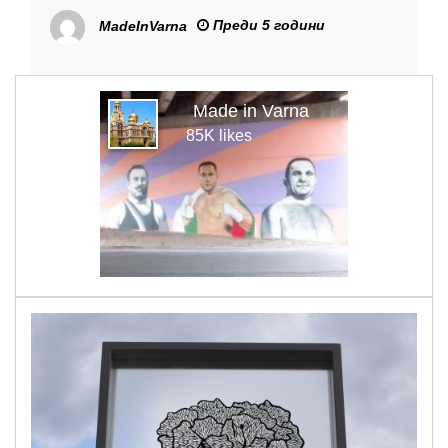
продължим в същия дух!
Преди 5 години
MadeInVarna
Made in Varna
85K likes