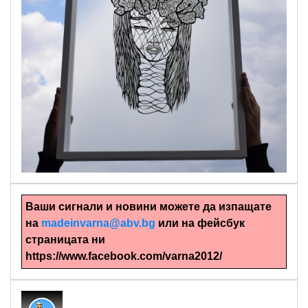
alinapapercut.com
Ръчно изрязани картини
Ваши сигнали и новини можете да изпащате
на
madeinvarna@abv.bg
или на фейсбук
страницата ни
https://www.facebook.com/varna2012/