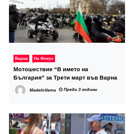
Варна
На Фокус
Мотошествие “В името на
България” за Трети март във Варна
Преди 3 години
MadeInVarna