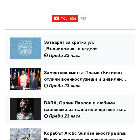
Затварят за кратко ул.
„Вълноломна“ в неделя
Преди 23 часа
Заместник-кметът Пламен Китипов
отличи военнослужещи и цивилни
служители по повод Празника на
Преди 23 часа
ВМС
DARA, Орлин Павлов и любими
варненски изпълнители ще пеят на
празника на Варна
Преди 23 часа
Корабът Arctic Sunrise акостира във
Варна с послание за опазването на