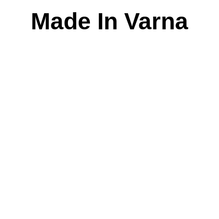
Skip
Made In Varna
to
content