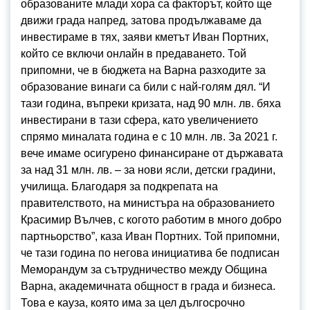
образованите млади хора са факторът, който ще
движи града напред, затова продължаваме да
инвестираме в тях, заяви кметът Иван Портних,
който се включи онлайн в предаването. Той
припомни, че в бюджета на Варна разходите за
образование винаги са били с най-голям дял. “И
тази година, въпреки кризата, над 90 млн. лв. бяха
инвестирани в тази сфера, като увеличението
спрямо миналата година е с 10 млн. лв. За 2021 г.
вече имаме осигурено финансиране от държавата
за над 31 млн. лв. – за нови ясли, детски градини,
училища. Благодаря за подкрепата на
правителството, на министъра на образованието
Красимир Вълчев, с когото работим в много добро
партньорство”, каза Иван Портних. Той припомни,
че тази година по негова инициатива бе подписан
Меморандум за сътрудничество между Община
Варна, академичната общност в града и бизнеса.
Това е кауза, която има за цел дългосрочно