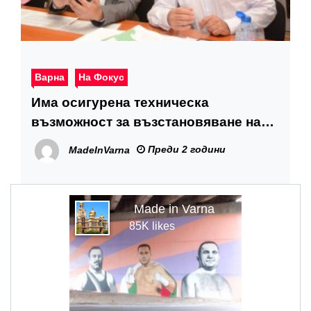
Варна
На Фокус
Има осигурена техническа
възможност за възстановяване на
маршрута на линия 10 на градския
Преди 2 години
MadeInVarna
транспорт
Made in Varna
85K likes