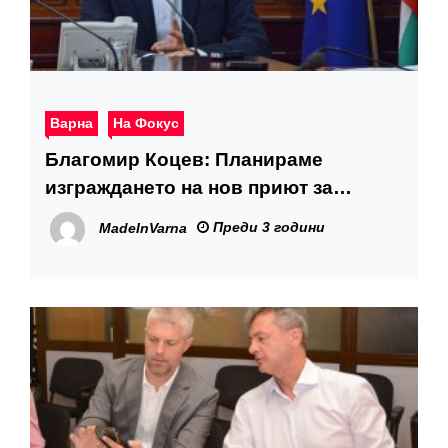
Варна
На Фокус
Благомир Коцев: Планираме
изграждането на нов приют за
безстопанствени кучета
Преди 3 години
MadeInVarna