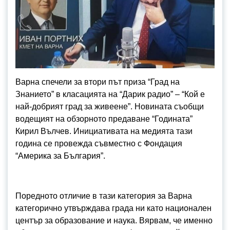
Варна спечели за втори път приза “Град на
Знанието” в класацията на “Дарик радио” – “Кой е
най-добрият град за живеене”. Новината съобщи
водещият на обзорното предаване “Годината”
Кирил Вълчев. Инициативата на медията тази
година се провежда съвместно с Фондация
“Америка за България”.
Поредното отличие в тази категория за Варна
категорично утвърждава града ни като национален
център за образование и наука. Вярвам, че именно