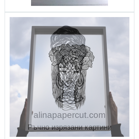
alinapapercut.com
Ръчно изрязани картини