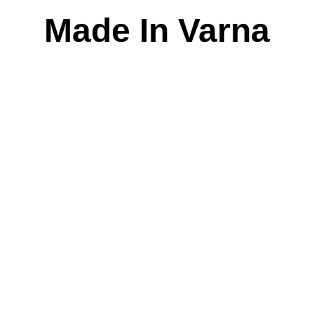
Skip
Made In Varna
to
content