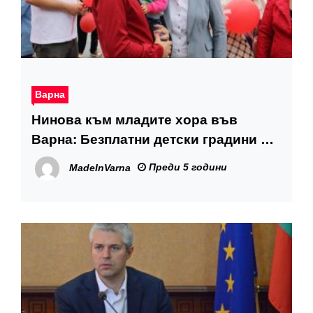
Варна
Нинова към младите хора във
Варна: Безплатни детски градини и
ясли за младите семейства
Преди 5 години
MadeInVarna