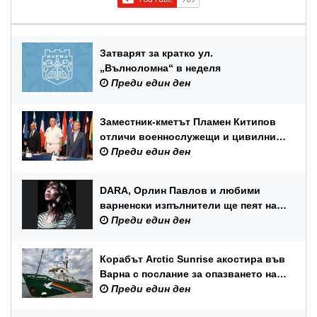
Затварят за кратко ул.
„Вълноломна“ в неделя
Преди един ден
Заместник-кметът Пламен Китипов
отличи военнослужещи и цивилни
служители по повод Празника на
Преди един ден
ВМС
DARA, Орлин Павлов и любими
варненски изпълнители ще пеят на
празника на Варна
Преди един ден
Корабът Arctic Sunrise акостира във
Варна с послание за опазването на
Черно море
Преди един ден