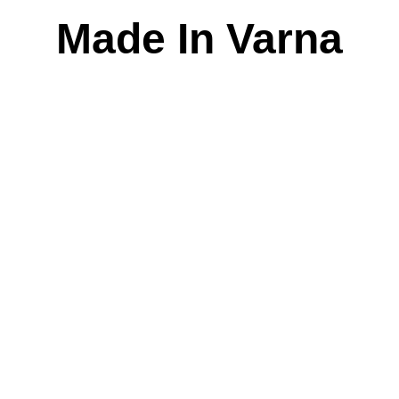
Skip
Made In Varna
to
content