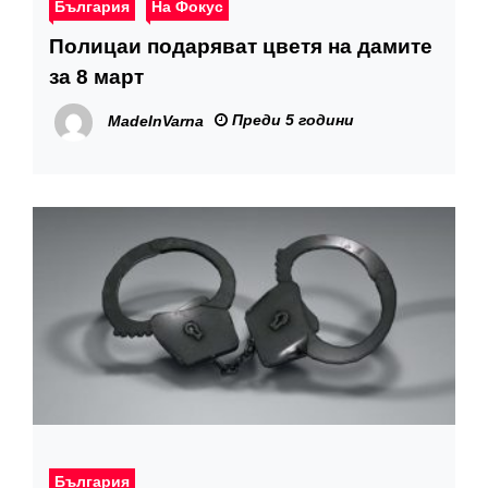
България
На Фокус
Полицаи подаряват цветя на дамите
за 8 март
Преди 5 години
MadeInVarna
България