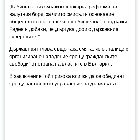
„Кабинетът тихомълком прокарва реформа на
валутния борд, за чиито смисъл и основание
обществото очакваше ясни обяснения”, продължи
Радев и добави, че „търгува дори с държавния
суверенитет”.
Държавният глава също така смята, че е „налице е
организирано нападение срещу гражданските
свободи” от страна на властите в България.
В заключение той призова всички да се обединят
срещу настоящото управление на държавата.