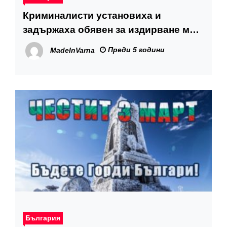
Криминалисти установиха и
задържаха обявен за издирване мъж
от Бургас
Преди 5 години
MadeInVarna
България