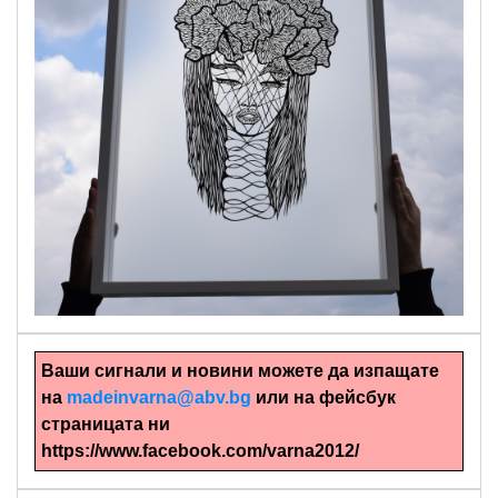
alinapapercut.com
Ръчно изрязани картини
Ваши сигнали и новини можете да изпащате
на
madeinvarna@abv.bg
или на фейсбук
страницата ни
https://www.facebook.com/varna2012/