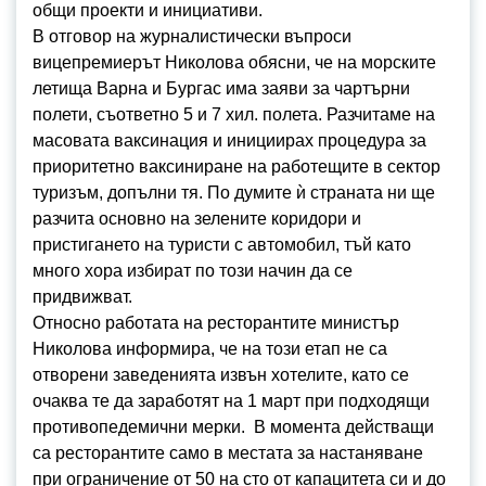
общи проекти и инициативи.
В отговор на журналистически въпроси
вицепремиерът Николова обясни, че на морските
летища Варна и Бургас има заяви за чартърни
полети, съответно 5 и 7 хил. полета. Разчитаме на
масовата ваксинация и инициирах процедура за
приоритетно ваксиниране на работещите в сектор
туризъм, допълни тя. По думите ѝ страната ни ще
разчита основно на зелените коридори и
пристигането на туристи с автомобил, тъй като
много хора избират по този начин да се
придвижват.
Относно работата на ресторантите министър
Николова информира, че на този етап не са
отворени заведенията извън хотелите, като се
очаква те да заработят на 1 март при подходящи
противопедемични мерки. В момента действащи
са ресторантите само в местата за настаняване
при ограничение от 50 на сто от капацитета си и до