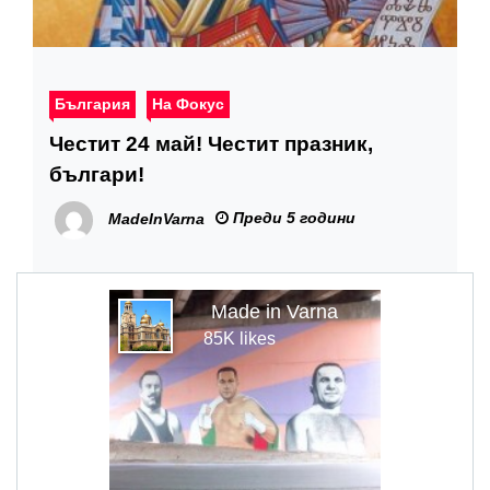
България
На Фокус
Честит 24 май! Честит празник,
българи!
Преди 5 години
MadeInVarna
Made in Varna
85K likes