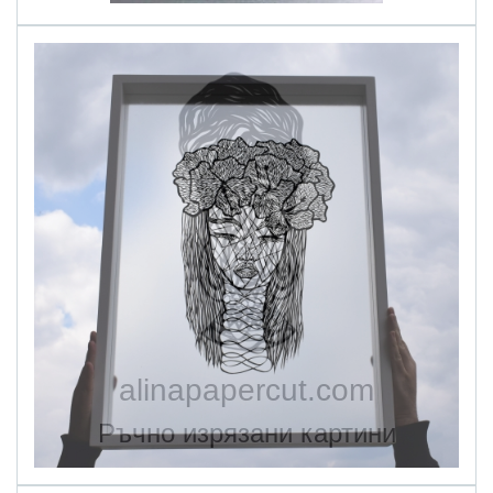
alinapapercut.com
Ръчно изрязани картини