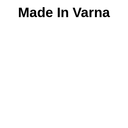
Skip
Made In Varna
to
content