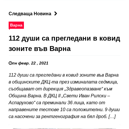
Следваща Новина
Варна
112 души са прегледани в ковид
зоните във Варна
пн февр. 22 , 2021
112 души са прегледани в ковид зоните във Варна
в общинските ДКЦ-та през изминалата седмица,
съобщават от дирекция „Здравеопазване“ към
Община Варна. В ДКЦ II „Свети Иван Рилски –
Аспарухово“ са преминали 36 лица, като от
направените тестове 10 са положителни. 9 души
са насочени за рентгенография на бял дроб. […]