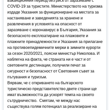
ваканционния период без риск от заразяване с
COVID-19 за туристите. Министерството на туризма
издаде Указания за функциониране на местата за
настаняване и заведенията за хранене и
развлечения в условията на опасност от
заразяване с коронавирус в България, Указания за
безопасното експлоатиране на плажовете и
плажните принадлежности и Указания за прилагане
на противоепидемичните мерки в зимните курорти
за сезон 2020/2021, поясни министър Николова. И
наблегна на факта, че страната ни е част и от
световните дестинации, получили печат за
сигурност и безопасност от Световния съвет за
пътувания и туризъм.
Вярвам, че с откриването на българското
туристическо представителство двете страни ще
имат възможността да ускорят темпа на своето
сътрудничество. Смятам, че между нас
съществува голям потенциал за реализиране на