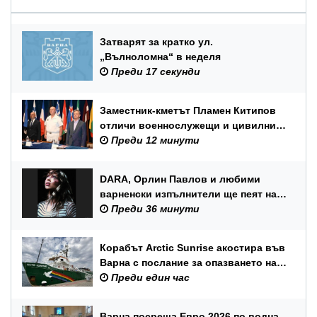
Затварят за кратко ул.
„Вълноломна“ в неделя
Преди 17 секунди
Заместник-кметът Пламен Китипов
отличи военнослужещи и цивилни
служители по повод Празника на
Преди 12 минути
ВМС
DARA, Орлин Павлов и любими
варненски изпълнители ще пеят на
празника на Варна
Преди 36 минути
Корабът Arctic Sunrise акостира във
Варна с послание за опазването на
Черно море
Преди един час
Варна посреща Евро 2026 по водна