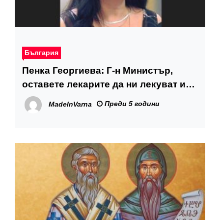
България
Пенка Георгиева: Г-н Министър,
оставете лекарите да ни лекуват и
престанете да плашите хората
Преди 5 години
MadeInVarna