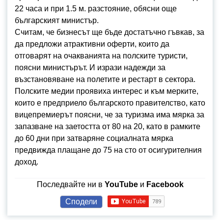
22 часа и при 1.5 м. разстояние, обясни още
българският министър.
Считам, че бизнесът ще бъде достатъчно гъвкав, за
да предложи атрактивни оферти, които да
отговарят на очакванията на полските туристи,
поясни министърът. И изрази надежди за
възстановяване на полетите и рестарт в сектора.
Полските медии проявиха интерес и към мерките,
които е предприело българското правителство, като
вицепремиерът поясни, че за туризма има мярка за
запазване на заетостта от 80 на 20, като в рамките
до 60 дни при затваряне социалната мярка
предвижда плащане до 75 на сто от осигурителния
доход.
Последвайте ни в
YouTube
и
Facebook
Сподели