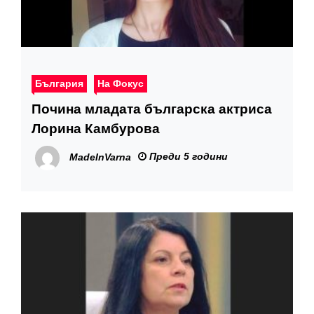
България
На Фокус
Почина младата българска актриса
Лорина Камбурова
Преди 5 години
MadeInVarna