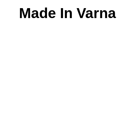
Skip
Made In Varna
to
content