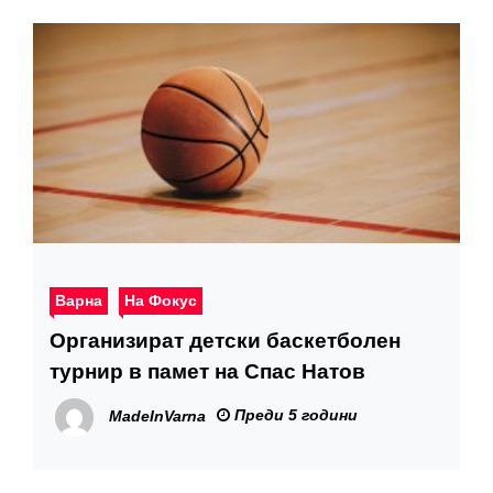
Варна
На Фокус
Организират детски баскетболен
турнир в памет на Спас Натов
Преди 5 години
MadeInVarna