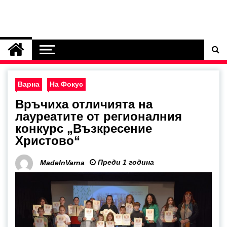
Варна
На Фокус
Връчиха отличията на
лауреатите от регионалния
конкурс „Възкресение
Христово“
Преди 1 година
MadeInVarna