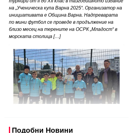
турнири от II до XII клас в тазгодишното издание
на „Ученическа купа Варна 2025“. Организатор на
инициативата е Община Варна. Надпреварата
по мини футбол се проведе в продължение на
близо месец на терените на ОСРК „Младост“ в
морската столица […]
Подобни Новини