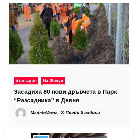
България
На Фокус
Засадиха 80 нови дръвчета в Парк
“Разсадника” в Девня
Преди 5 години
MadeInVarna