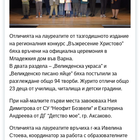
Отличията на лауреатите от тазгодишното издание
на регионалния конкурс „Възкресение Христово”
бяха връчени на официална церемония в
Младежкия дом във Варна.
В двата раздела – „Великденска украса” и
„Великденско писано яйце” бяха постъпили за
разглеждане общо 94 творби. Журито отличи общо
23 деца от училища, читалища и детски градини.
При най-малките първи места завоюваха Ния
Димитрова от СУ “Неофит Бозвели” и Екатерина
Андреева от ДГ “Детство мое”, гр. Аксаково.
Отличията на лауреатите връчиха г-жа Ивелина
Стоева, координатор за работа с образователните