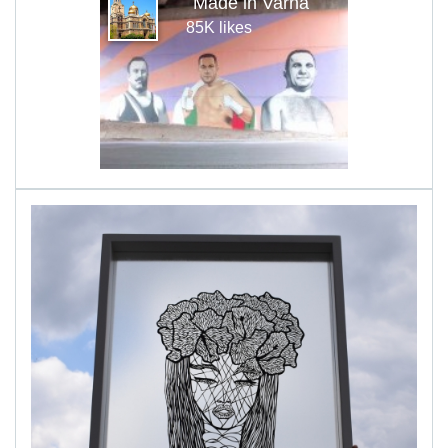
Made in Varna
85K likes