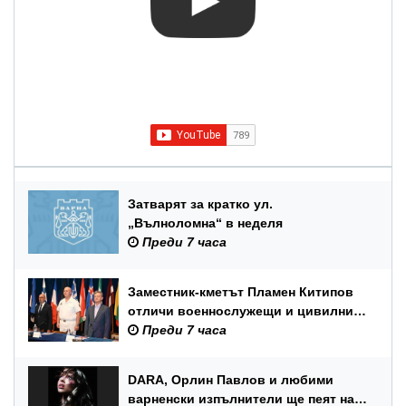
Затварят за кратко ул.
„Вълноломна“ в неделя
Преди 7 часа
Заместник-кметът Пламен Китипов
отличи военнослужещи и цивилни
служители по повод Празника на
Преди 7 часа
ВМС
DARA, Орлин Павлов и любими
варненски изпълнители ще пеят на