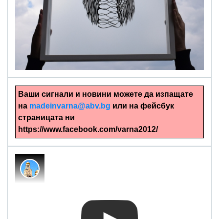
alinapapercut.com
Ръчно изрязани картини
Ваши сигнали и новини можете да изпащате
на
madeinvarna@abv.bg
или на фейсбук
страницата ни
https://www.facebook.com/varna2012/