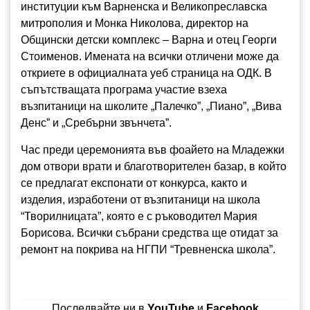
институции към Варненска и Великопреславска
митрополия и Монка Николова, директор на
Общински детски комплекс – Варна и отец Георги
Стоименов. Имената на всички отличени може да
откриете в официалната уеб страница на ОДК. В
съпътстващата програма участие взеха
възпитаници на школите „Палечко”, „Пиано”, „Вива
Денс” и „Сребърни звънчета”.
Час преди церемонията във фоайето на Младежки
дом отвори врати и благотворителен базар, в който
се предлагат експонати от конкурса, както и
изделия, изработени от възпитаници на школа
“Творилницата”, която е с ръководител Мария
Борисова. Всички събрани средства ще отидат за
ремонт на покрива на НГПИ “Тревненска школа”.
Последвайте ни в
YouTube
и
Facebook