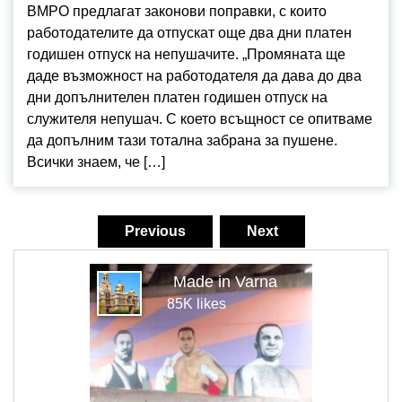
ВМРО предлагат законови поправки, с които
работодателите да отпускат още два дни платен
годишен отпуск на непушачите. „Промяната ще
даде възможност на работодателя да дава до два
дни допълнителен платен годишен отпуск на
служителя непушач. С което всъщност се опитваме
да допълним тази тотална забрана за пушене.
Всички знаем, че […]
Навигация
Previous
Next
Made in Varna
85K likes