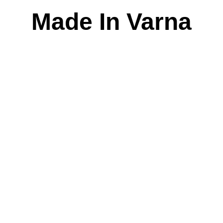
Skip
Made In Varna
to
content