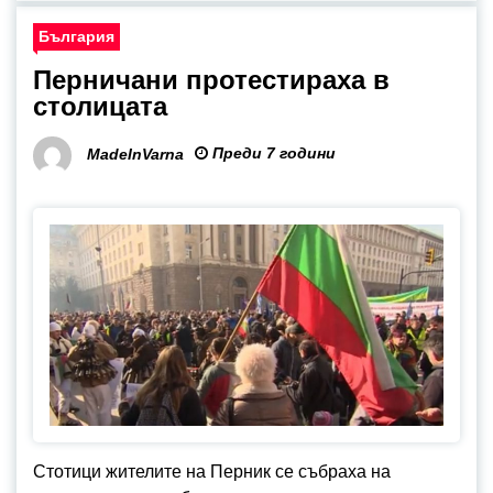
България
Перничани протестираха в
столицата
Преди 7 години
MadeInVarna
Стотици жителите на Перник се събраха на