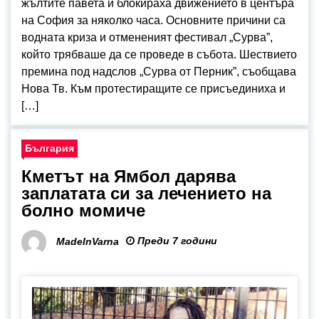
жълтите павета и блокираха движението в центъра
на София за няколко часа. Основните причини са
водната криза и отмененият фестивал „Сурва”,
който трябваше да се проведе в събота. Шествието
премина под надслов „Сурва от Перник”, съобщава
Нова Тв. Към протестиращите се присъединиха и
[…]
България
Кметът на Ямбол дарява
заплатата си за лечението на
болно момиче
Преди 7 години
MadeInVarna