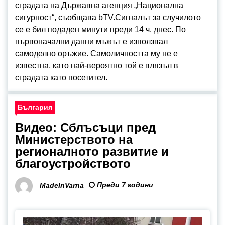
сградата на Държавна агенция „Национална
сигурност“, съобщава bTV.Сигналът за случилото
се е бил подаден минути преди 14 ч. днес. По
първоначални данни мъжът е използвал
самоделно оръжие. Самоличността му не е
известна, като най-вероятно той е влязъл в
сградата като посетител.
България
Видео: Сблъсъци пред
Министерството на
регионалното развитие и
благоустройството
Преди 7 години
MadeInVarna