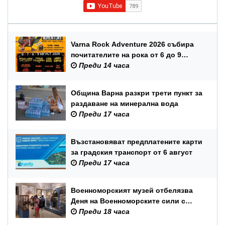
Varna Rock Adventure 2026 събира
почитателите на рока от 6 до 9
август в Аспарухов парк
Преди 14 часа
Община Варна разкри трети пункт за
раздаване на минерална вода
Преди 17 часа
Възстановяват предплатените карти
за градския транспорт от 6 август
Преди 17 часа
Военноморският музей отбелязва
Деня на Военноморските сили с
вход свободен и филмови
Преди 18 часа
прожекции