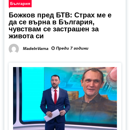
България
Божков пред БТВ: Страх ме е
да се върна в България,
чувствам се застрашен за
живота си
Преди 7 години
MadeInVarna