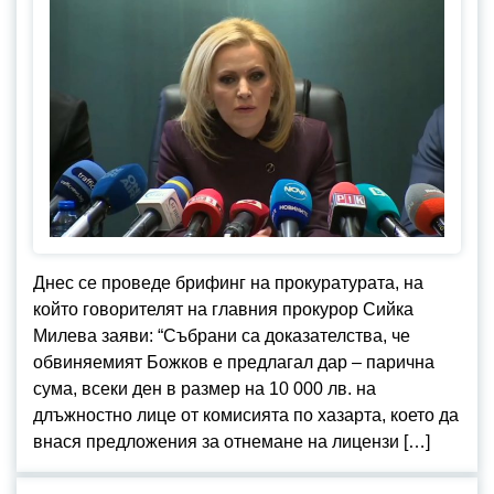
Днес се проведе брифинг на прокуратурата, на
който говорителят на главния прокурор Сийка
Милева заяви: “Събрани са доказателства, че
обвиняемият Божков е предлагал дар – парична
сума, всеки ден в размер на 10 000 лв. на
длъжностно лице от комисията по хазарта, което да
внася предложения за отнемане на лицензи […]