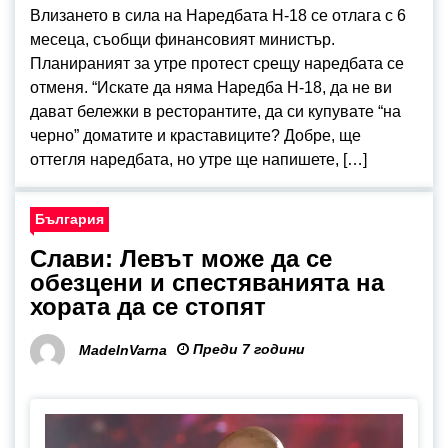
Влизането в сила на Наредбата Н-18 се отлага с 6
месеца, съобщи финансовият министър.
Планираният за утре протест срещу наредбата се
отменя. “Искате да няма Наредба Н-18, да не ви
дават бележки в ресторантите, да си купувате “на
черно” доматите и краставиците? Добре, ще
оттегля наредбата, но утре ще напишете, […]
България
Слави: Левът може да се
обезцени и спестяванията на
хората да се стопят
Преди 7 години
MadeInVarna