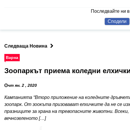
Последвайте ни 
Сподели
Следваща Новина
Варна
Зоопаркът приема коледни елхички
чт ян. 2 , 2020
Кампанията “Второ приложение на коледните дръвчета”
зоопарк. От зоокъта призовават елхичките да не се из
празниците за храна на тревопасните животни. Всеки, 
вечнозеленото […]