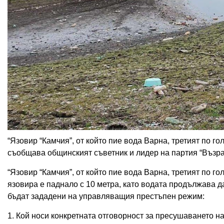
“Язовир “Камчия”, от който пие вода Варна, третият по г
съобщава общинският съветник и лидер на партия “Възра
“Язовир “Камчия”, от който пие вода Варна, третият по г
язовира е паднало с 10 метра, като водата продължава д
бъдат зададени на управляващия престъпен режим:
1. Кой носи конкретната отговорност за пресушаването н