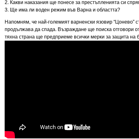
2. Какви наказания ще понесе за престъпленията си спр
3. Ще има ли воден режим във Варна и областта?
Напомням, че най-големият варненски язовир “Цонево” 
продължава да спада. Възраждане ще поиска отговори от
тяхна страна ще предприеме всички мерки за защита на 