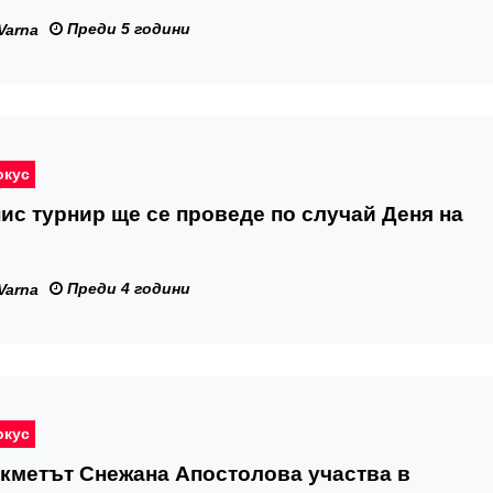
Преди 5 години
Varna
окус
ис турнир ще се проведе по случай Деня на
Преди 4 години
Varna
окус
кметът Снежана Апостолова участва в