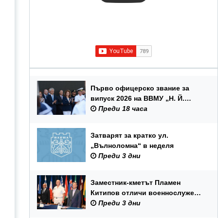
Първо офицерско звание за
випуск 2026 на ВВМУ „Н. Й.
Вапцаров“
Преди 18 часа
Затварят за кратко ул.
„Вълноломна“ в неделя
Преди 3 дни
Заместник-кметът Пламен
Китипов отличи военнослужещи
и цивилни служители по повод
Преди 3 дни
Празника на ВМС