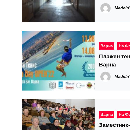
MadeIn
Варна
На Ф
Плажен тен
Варна
MadeIn
Варна
На Ф
Заместник-