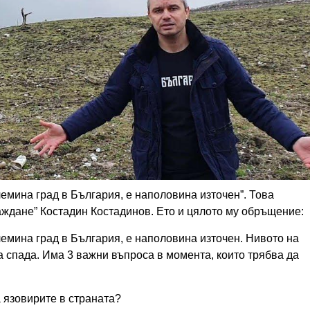
олемина град в България, е наполовина източен”. Това
ждане” Костадин Костадинов. Ето и цялото му обръщение:
олемина град в България, е наполовина източен. Нивото на
а спада. Има 3 важни въпроса в момента, които трябва да
а язовирите в страната?