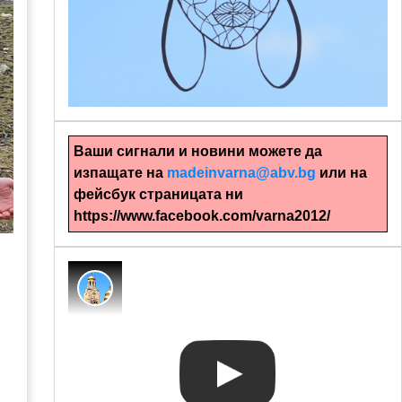
alinapapercut.com
Ръчно изрязани картини
Ваши сигнали и новини можете да
изпащате на
madeinvarna@abv.bg
или на
фейсбук страницата ни
https://www.facebook.com/varna2012/