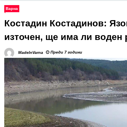
Варна
Костадин Костадинов: Язо
източен, ще има ли воден
Преди 7 години
MadeInVarna