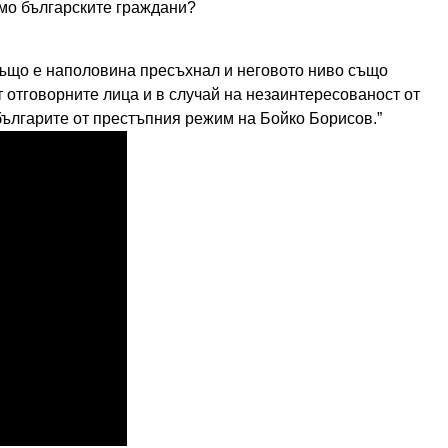
ямо българските граждани?
също е наполовина пресъхнал и неговото ниво също
 отговорните лица и в случай на незаинтересованост от
българите от престъпния режим на Бойко Борисов.”