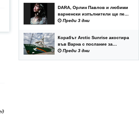
DARA, Орлин Павлов и любими
варненски изпълнители ще пеят
на празника на Варна
Преди 3 дни
Корабът Arctic Sunrise акостира
във Варна с послание за
опазването на Черно море
Преди 3 дни
ед