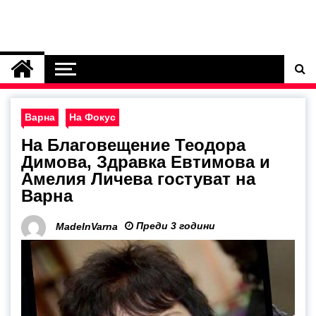
Варна
На Фокус
На Благовещение Теодора
Димова, Здравка Евтимова и
Амелия Личева гостуват на
Варна
Преди 3 години
MadeInVarna