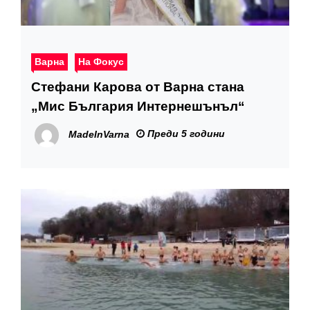
Варна
На Фокус
Стефани Карова от Варна стана
„Мис България Интернешънъл“
Преди 5 години
MadeInVarna