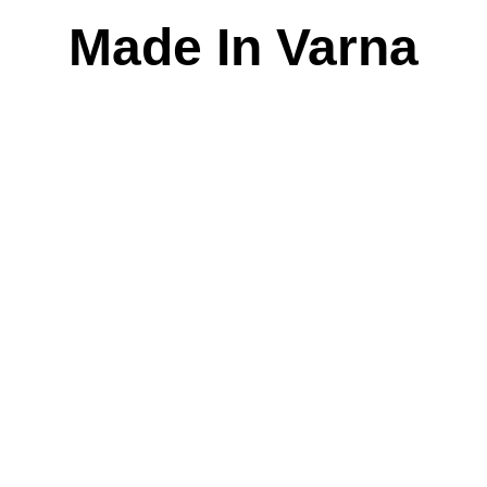
Skip
Made In Varna
to
content