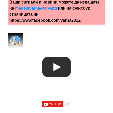
Ваши сигнали и новини можете да изпащате
на
madeinvarna@abv.bg
или на фейсбук
страницата ни
https://www.facebook.com/varna2012/