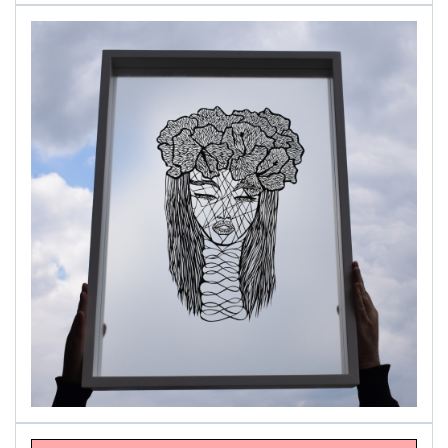
alinapapercut.com
Ръчно изрязани картини