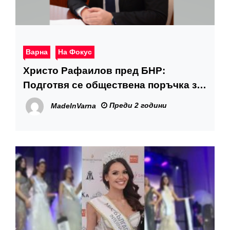
Варна
На Фокус
Христо Рафаилов пред БНР:
Подготвя се обществена поръчка за
нова билетна система за плащане с
Преди 2 години
MadeInVarna
карти, QR код и приложения