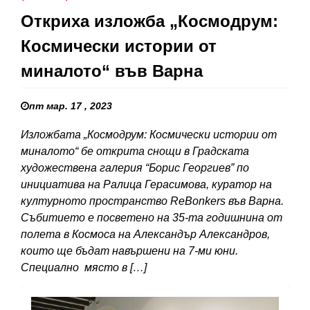
Откриха изложба „Космодрум:
Космически истории от
миналото“ във Варна
пт мар. 17 , 2023
Изложбата „Космодрум: Космически истории от
миналото“ бе открита снощи в Градската
художествена галерия “Борис Георгиев” по
инициатива на Ралица Герасимова, куратор на
културното пространство ReBonkеrs във Варна.
Събитието е посветено на 35-та годишнина от
полета в Космоса на Александър Александров,
които ще бъдат навършени на 7-ми юни.
Специално място в […]