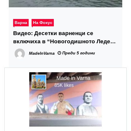
Варна
На Фокус
Видео: Десетки варненци се
включиха в “Новогодишното Ледено
утро”
Преди 5 години
MadeInVarna
Made in Varna
85K likes