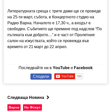
Литературната среща с трите дами ще се проведе
на 25-ти март, събота, в Концертното студио на
Радио Варна. Началото е 17,30 ч., а входът е
свободен. Събитието ще премине под надслов “По
пътеката към доброто…” и е част от Пролетния
салон на изкуствата, който се провежда във
времето от 21 март до 22 април.
Последвайте ни в
YouTube
и
Facebook
Сподели
Следваща Новина
Варна
На Фокус