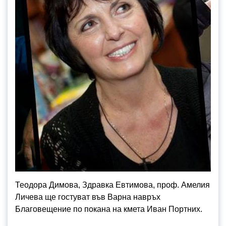
Теодора Димова, Здравка Евтимова, проф. Амелия
Личева ще гостуват във Варна навръх
Благовещение по покана на кмета Иван Портних.