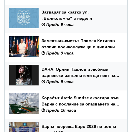
Затварят за кратко ул.
„Вълноломна“ в неделя
Преди 9 часа
Заместник-кметът Пламен Китипов
отличи военнослужещи и цивилни
служители по повод Празника на
Преди 9 часа
ВМС
DARA, Орлин Павлов и любими
варненски изпълнители ще пеят на
празника на Варна
Преди 9 часа
Корабът Arctic Sunrise акостира във
Варна с послание за опазването на
Черно море
Преди 10 часа
Варна посреща Евро 2026 по водна